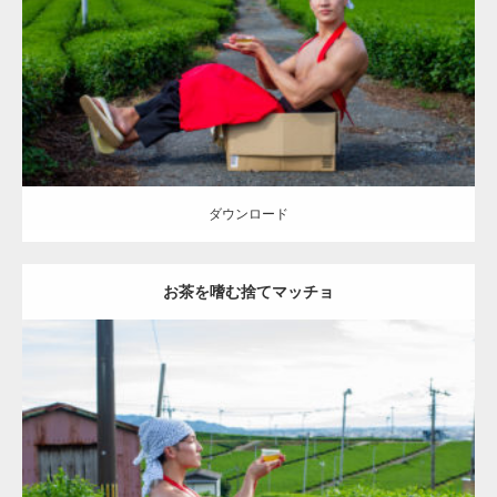
Category:
茶畑のマッチョ
その他
AKIHITO(細マッチョ)
上腕三頭筋
肩
捨てマッチョ
八女 (福岡)
ダウンロード
ダウンロード
お茶を嗜む捨てマッチョ
Update:
2023.02.11
Category:
茶畑のマッチョ
その他
AKIHITO(細マッチョ)
上腕三頭筋
肩
捨てマッチョ
八女 (福岡)