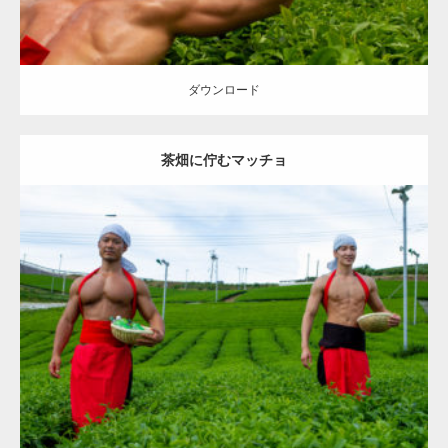
ダウンロード
茶畑に佇むマッチョ
Update:
2023.02.11
Category:
茶畑のマッチョ
その他
TOSHI(大胸筋)
AKIHITO(細マッチ
ョ)
大胸筋
腹筋
八女 (福岡)
ダウンロード