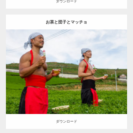
ダウンロード
お茶と団子とマッチョ
Update:
2023.02.11
Category:
茶畑のマッチョ
その他
AKIHITO(細マッチョ)
TOSHI(大胸
筋)
上腕二頭筋
肩
八女 (福岡)
ダウンロード
ダウンロード