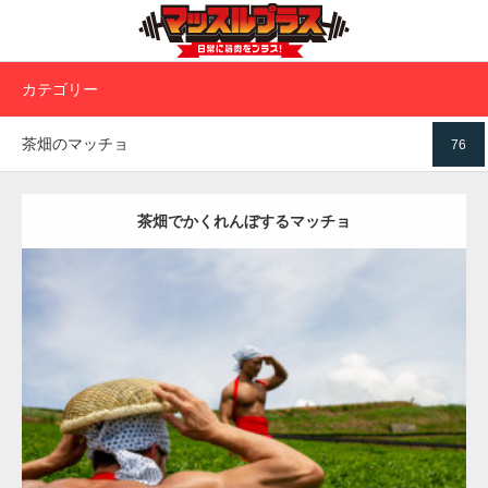
カテゴリー
茶畑のマッチョ
76
茶畑でかくれんぼするマッチョ
Update:
2023.02.11
Category:
茶畑のマッチョ
その他
TOSHI(大胸筋)
AKIHITO(細マッチ
ョ)
肩
上腕三頭筋
背中
八女 (福岡)
ダウンロード