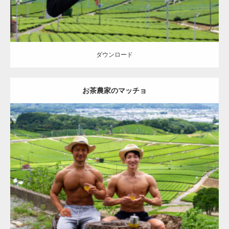
ダウンロード
お茶農家のマッチョ
Update:
2023.02.11
Category:
茶畑のマッチョ
大胸筋
上腕二頭筋
八女 (福岡)
ダウンロード