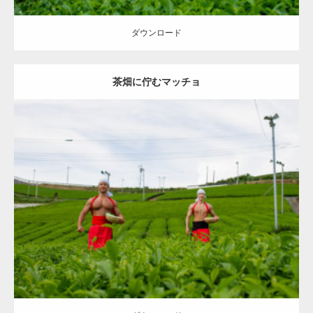
ダウンロード
茶畑に佇むマッチョ
Update:
2023.02.11
Category:
茶畑のマッチョ
その他
AKIHITO(細マッチョ)
TOSHI(大胸
筋)
大胸筋
八女 (福岡)
ダウンロード