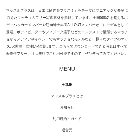
マッスルプラスは「日常に筋肉をプラス！」をテーマにマニアックな要望に
応えたマッチョのフリー写真素材を掲載しています。全国500名を超えるボ
NHK「所さん！事件ですよ」に取材されまし
ディハッカーメンバーや筋肉紳士集団ALLOUTメンバーが主にモデルとして
た（6/8放送）
登場。ボディビルダーやフィジーク選手などのコンテストで活躍するマッチ
ョからメディアやイベントでもマッチョなモデルなど、様々なタイプのマッ
スル(男性・女性)が登場します。こちらでダウンロードできる写真はすべて
著作権フリー、且つ無料でご利用可能ですので、ぜひ使ってみてください。
映画「黄金泥棒」へマッスルプラスメンバー
が出演
MENU
HOME
映画「メカバース」舞台挨拶へマッスルプラ
マッスルプラスとは
スメンバーが出演（3…
お知らせ
利用規約・ガイド
運営元
【TV】NHK BS「COOL JAPAN 」にてマッス