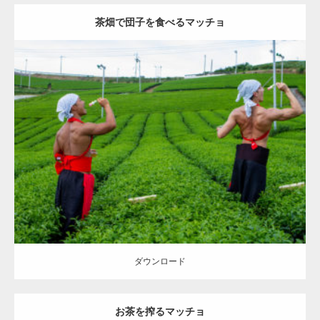
茶畑で団子を食べるマッチョ
Update:
2023.02.11
Category:
茶畑のマッチョ
その他
AKIHITO(細マッチョ)
TOSHI(大胸
筋)
背中
八女 (福岡)
ダウンロード
ダウンロード
お茶を搾るマッチョ