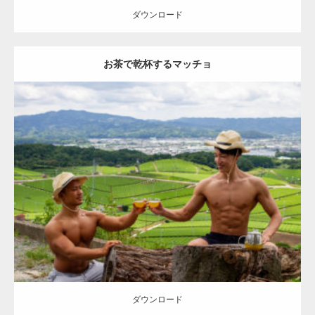
ダウンロード
【YouTube】マッチョフリー素材メンバーが
お茶で乾杯するマッチョ
ギネス世界記録…
【TV】TBS番組「ひるおび」にてマッスルプ
Update:
2023.02.11
ラスが紹介されま…
Category:
茶畑のマッチョ
その他
AKIHITO(細マッチョ)
TOSHI(大胸
筋)
大胸筋
腹筋
八女 (福岡)
ダウンロード
TOKYO FMラジオ番組「ONE MORNING」
で紹介さ…
ダウンロード
NHK「所さん！事件ですよ」に取材されまし