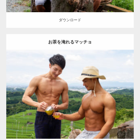
ダウンロード
お茶を淹れるマッチョ
Update:
2023.02.11
Category:
茶畑のマッチョ
その他
TOSHI(大胸筋)
AKIHITO(細マッチ
ョ)
大胸筋
上腕二頭筋
腹筋
八女 (福岡)
ダウンロード