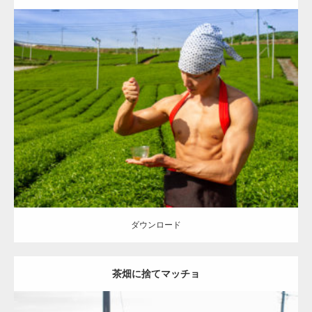
Update:
2023.02.11
Category:
茶畑のマッチョ
その他
AKIHITO(細マッチョ)
上腕二頭筋
血管
前腕
八女 (福岡)
ダウンロード
ダウンロード
茶畑に捨てマッチョ