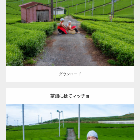
Update:
2023.02.11
Category:
茶畑のマッチョ
その他
AKIHITO(細マッチョ)
TOSHI(大胸
筋)
捨てマッチョ
八女 (福岡)
ダウンロード
ダウンロード
茶畑に捨てマッチョ
Update:
2023.02.11