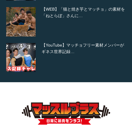
【WEB】「猫と焼き芋とマッチョ」の素材を
「ねとらぼ」さんに…
【YouTube】マッチョフリー素材メンバーが
ギネス世界記録…
【TV】TBS番組「ひるおび」にてマッスルプ
ラスが紹介されま…
TOKYO FMラジオ番組「ONE MORNING」
で紹介さ…