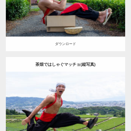
ダウンロード
ダウンロード
茶畑ではしゃぐマッチョ(縦写真)
Update:
2023.02.11
Category:
茶畑のマッチョ
その他
AKIHITO(細マッチョ)
八女 (福岡)
ダウンロード