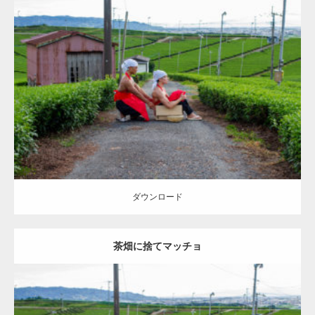
Update:
2023.02.11
Category:
茶畑のマッチョ
AKIHITO(細マッチョ)
TOSHI(大胸筋)
肩
捨
てマッチョ
八女 (福岡)
ダウンロード
ダウンロード
茶畑に捨てマッチョ