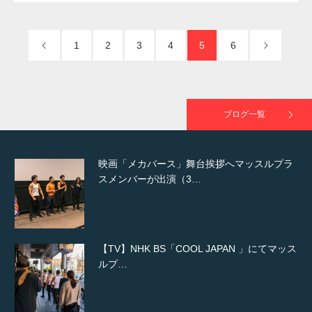
た（6/8放送）
1
2
3
4
5
6
映画「黄金泥棒」へマッスルプラスメンバー
が出演
ブログ一覧
映画「メカバース」舞台挨拶へマッスルプラ
スメンバーが出演（3…
【TV】NHK BS「COOL JAPAN 」にてマッス
ルプ…