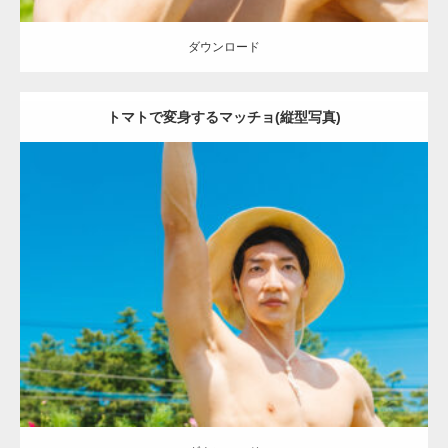
ダウンロード
トマトで変身するマッチョ(縦型写真)
Update:
2023.02.11
Category:
トマト農家のマッチョ
オレンジの人
AKIHITO(細マッチョ)
腹筋
唐津 (佐賀)
ダウンロード