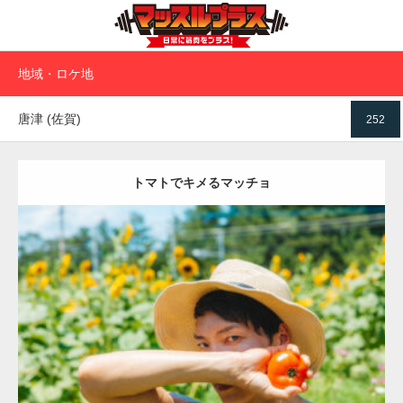
地域・ロケ地
唐津 (佐賀)
252
トマトでキメるマッチョ
Update:
2023.02.11
Category:
トマト農家のマッチョ
オレンジの人
AKIHITO(細マッチョ)
唐津 (佐賀)
ダウンロード