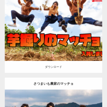
Update:
2023.02.11
Category:
芋掘りのマッチョ
オレンジの人
AKIHITO(細マッチョ)
ONIKKY(デカいよ)
TAKE
唐津 (佐賀)
ダウンロード
ダウンロード
さつまいも農家のマッチョ