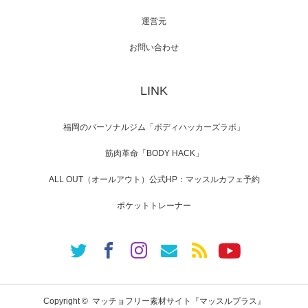
運営元
【TV】NHK BS「COOL JAPAN 」にてマッス
ルプ…
お問い合わせ
LINK
【WEB】「猫と焼き芋とマッチョ」の素材を
「ねとらぼ」さんに…
福岡のパーソナルジム「ボディハッカーズラボ」
筋肉革命「BODY HACK」
ALL OUT（オールアウト）公式HP：マッスルカフェ予約
ポケットトレーナー
Copyright ©
マッチョフリー素材サイト『マッスルプラス』