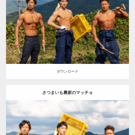
Update:
2023.02.11
Category:
芋掘りのマッチョ
オレンジの人
ONIKKY(デカいよ)
TAKE
AKIHITO(細マッチョ)
大胸筋
腹筋
唐津 (佐賀)
ダウンロード
ダウンロード
さつまいも農家のマッチョ
Update:
2023.02.11