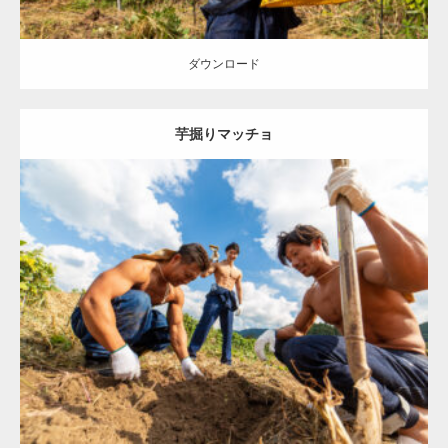
ダウンロード
芋掘りマッチョ
Update:
2023.02.11
Category:
芋掘りのマッチョ
オレンジの人
AKIHITO(細マッチョ)
ONIKKY(デカいよ)
TAKE
唐津 (佐賀)
ダウンロード