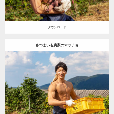
ダウンロード
さつまいも農家のマッチョ
Update:
2023.02.11
Category:
芋掘りのマッチョ
オレンジの人
AKIHITO(細マッチョ)
上
腕二頭筋
肩
唐津 (佐賀)
ダウンロード