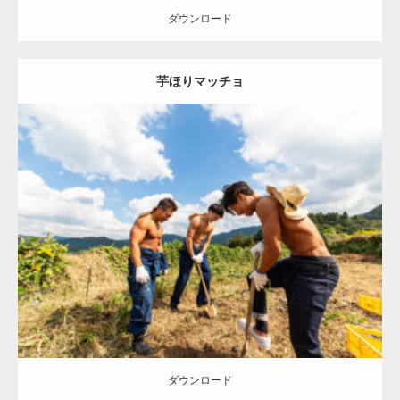
ダウンロード
芋ほりマッチョ
【YouTube】マッチョフリー素材メンバーが
ギネス世界記録…
Update:
2023.02.11
Category:
芋掘りのマッチョ
オレンジの人
AKIHITO(細マッチョ)
【TV】TBS番組「ひるおび」にてマッスルプ
ONIKKY(デカいよ)
TAKE
唐津 (佐賀)
ラスが紹介されま…
ダウンロード
TOKYO FMラジオ番組「ONE MORNING」
で紹介さ…
ダウンロード