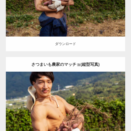
ダウンロード
ダウンロード
さつまいも農家のマッチョ(縦型写真)
Update:
2023.02.11
Category:
芋掘りのマッチョ
オレンジの人
AKIHITO(細マッチョ)
上
腕三頭筋
肩
唐津 (佐賀)
ダウンロード