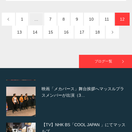
NHK「所さん！事件ですよ」に取材されまし
た（6/8放送）
1
…
7
8
9
10
11
12
13
14
15
16
17
18
映画「黄金泥棒」へマッスルプラスメンバー
が出演
ブログ一覧
映画「メカバース」舞台挨拶へマッスルプラ
スメンバーが出演（3…
【TV】NHK BS「COOL JAPAN 」にてマッス
ルプ…