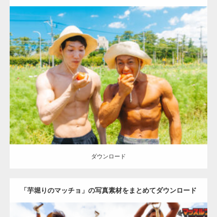
Update:
2023.02.11
Category:
トマト農家のマッチョ
オレンジの人
ONIKKY(デカいよ)
AKIHITO(細マッチョ)
腹筋
唐津 (佐賀)
ダウンロード
ダウンロード
「芋堀りのマッチョ」の写真素材をまとめてダウンロード