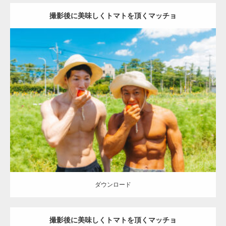
撮影後に美味しくトマトを頂くマッチョ
Update:
2023.02.11
Category:
トマト農家のマッチョ
オレンジの人
ONIKKY(デカいよ)
AKIHITO(細マッチョ)
腹筋
唐津 (佐賀)
ダウンロード
ダウンロード
撮影後に美味しくトマトを頂くマッチョ