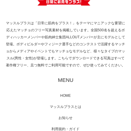
で紹介さ…
マッスルプラスは「日常に筋肉をプラス！」をテーマにマニアックな要望に
応えたマッチョのフリー写真素材を掲載しています。全国500名を超えるボ
NHK「所さん！事件ですよ」に取材されまし
ディハッカーメンバーや筋肉紳士集団ALLOUTメンバーが主にモデルとして
た（6/8放送）
登場。ボディビルダーやフィジーク選手などのコンテストで活躍するマッチ
ョからメディアやイベントでもマッチョなモデルなど、様々なタイプのマッ
スル(男性・女性)が登場します。こちらでダウンロードできる写真はすべて
著作権フリー、且つ無料でご利用可能ですので、ぜひ使ってみてください。
映画「黄金泥棒」へマッスルプラスメンバー
が出演
MENU
HOME
映画「メカバース」舞台挨拶へマッスルプラ
マッスルプラスとは
スメンバーが出演（3…
お知らせ
利用規約・ガイド