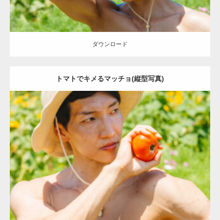
ダウンロード
トマトでキメるマッチョ(縦型写真)
Update:
2023.02.11
Category:
トマト農家のマッチョ
オレンジの人
AKIHITO(細マッチョ)
唐津 (佐賀)
ダウンロード