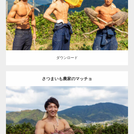
Category:
芋掘りのマッチョ
オレンジの人
AKIHITO(細マッチョ)
ONIKKY(デカいよ)
TAKE
大胸筋
腹筋
唐津 (佐賀)
ダウンロード
ダウンロード
さつまいも農家のマッチョ
Update:
2023.02.11
Category:
芋掘りのマッチョ
オレンジの人
AKIHITO(細マッチョ)
肩
唐津 (佐賀)