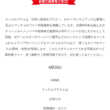
で紹介さ…
マッスルプラスは「日常に筋肉をプラス！」をテーマにマニアックな要望に
応えたマッチョのフリー写真素材を掲載しています。全国500名を超えるボ
NHK「所さん！事件ですよ」に取材されまし
ディハッカーメンバーや筋肉紳士集団ALLOUTメンバーが主にモデルとして
た（6/8放送）
登場。ボディビルダーやフィジーク選手などのコンテストで活躍するマッチ
ョからメディアやイベントでもマッチョなモデルなど、様々なタイプのマッ
スル(男性・女性)が登場します。こちらでダウンロードできる写真はすべて
著作権フリー、且つ無料でご利用可能ですので、ぜひ使ってみてください。
映画「黄金泥棒」へマッスルプラスメンバー
が出演
MENU
HOME
映画「メカバース」舞台挨拶へマッスルプラ
マッスルプラスとは
スメンバーが出演（3…
お知らせ
利用規約・ガイド