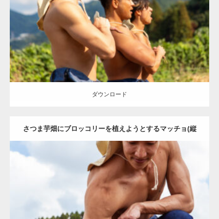
Category:
芋掘りのマッチョ
オレンジの人
TAKE
AKIHITO(細マッチ
ョ)
ONIKKY(デカいよ)
唐津 (佐賀)
ダウンロード
ダウンロード
さつま芋畑にブロッコリーを植えようとするマッチョ(縦
型写真)
Update:
2023.02.11
Category:
芋掘りのマッチョ
オレンジの人
AKIHITO(細マッチョ)
肩
唐津 (佐賀)