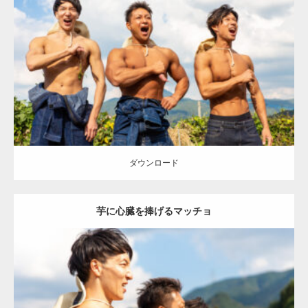
Update:
2023.02.11
Category:
芋掘りのマッチョ
オレンジの人
AKIHITO(細マッチョ)
ONIKKY(デカいよ)
TAKE
大胸筋
唐津 (佐賀)
ダウンロード
ダウンロード
芋に心臓を捧げるマッチョ
Update:
2023.02.11