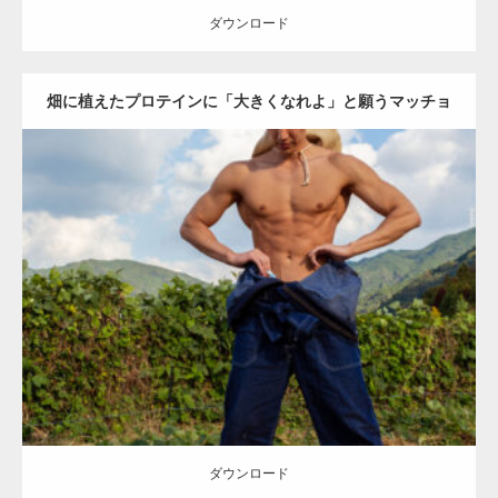
ダウンロード
畑に植えたプロテインに「大きくなれよ」と願うマッチョ
【YouTube】マッチョフリー素材メンバーが
ギネス世界記録…
(縦型写真)
Update:
2023.02.11
Category:
芋掘りのマッチョ
オレンジの人
AKIHITO(細マッチョ)
腹
【TV】TBS番組「ひるおび」にてマッスルプ
筋
唐津 (佐賀)
ラスが紹介されま…
ダウンロード
TOKYO FMラジオ番組「ONE MORNING」
で紹介さ…
ダウンロード