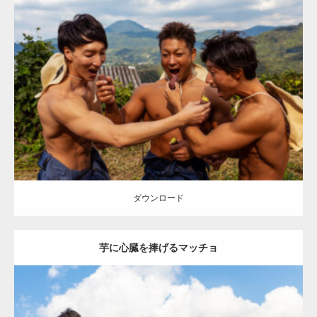
Update:
2023.02.11
Category:
芋掘りのマッチョ
オレンジの人
AKIHITO(細マッチョ)
ONIKKY(デカいよ)
TAKE
唐津 (佐賀)
ダウンロード
ダウンロード
芋に心臓を捧げるマッチョ