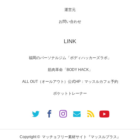
運営元
【TV】NHK BS「COOL JAPAN 」にてマッス
ルプ…
お問い合わせ
LINK
【WEB】「猫と焼き芋とマッチョ」の素材を
「ねとらぼ」さんに…
福岡のパーソナルジム「ボディハッカーズラボ」
筋肉革命「BODY HACK」
ALL OUT（オールアウト）公式HP：マッスルカフェ予約
ポケットトレーナー
Copyright ©
マッチョフリー素材サイト『マッスルプラス』