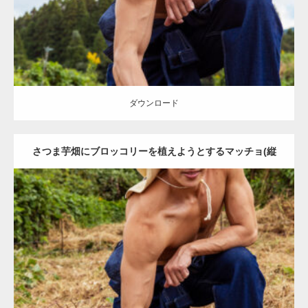
ダウンロード
ダウンロード
さつま芋畑にブロッコリーを植えようとするマッチョ(縦
型写真)
Update:
2023.02.11
Category:
芋掘りのマッチョ
オレンジの人
AKIHITO(細マッチョ)
肩
唐津 (佐賀)
ダウンロード