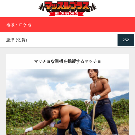
地域・ロケ地
唐津 (佐賀)
252
マッチョな重機を操縦するマッチョ
Update:
2023.02.11
Category:
芋掘りのマッチョ
オレンジの人
ONIKKY(デカいよ)
TAKE
上腕三頭筋
肩
唐津 (佐賀)
ダウンロード