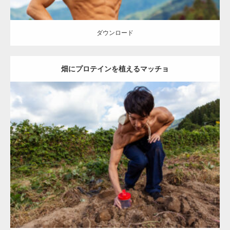
ダウンロード
畑にプロテインを植えるマッチョ
Update:
2023.02.11
Category:
芋掘りのマッチョ
オレンジの人
AKIHITO(細マッチョ)
肩
唐津 (佐賀)
ダウンロード