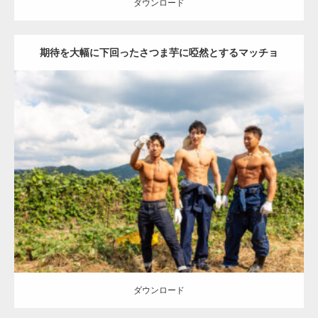
ダウンロード
期待を大幅に下回ったさつま芋に啞然とするマッチョ
Update:
2023.02.11
Category:
芋掘りのマッチョ
オレンジの人
AKIHITO(細マッチョ)
ONIKKY(デカいよ)
TAKE
大胸筋
腹筋
唐津 (佐賀)
ダウンロード
ダウンロード