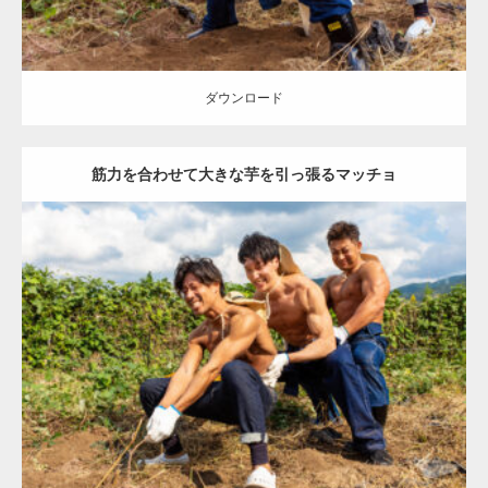
ダウンロード
筋力を合わせて大きな芋を引っ張るマッチョ
Update:
2023.02.11
Category:
芋掘りのマッチョ
オレンジの人
TAKE
AKIHITO(細マッチ
ョ)
ONIKKY(デカいよ)
肩
唐津 (佐賀)
ダウンロード