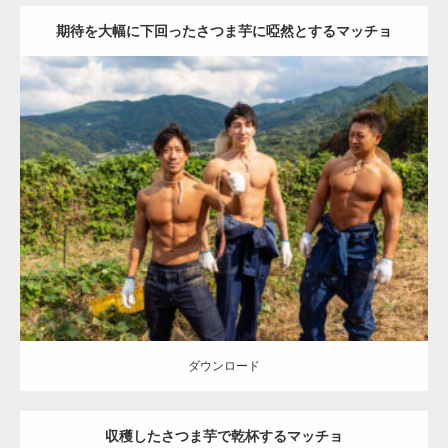
期待を大幅に下回ったさつま芋に啞然とするマッチョ
Update:
2023.02.11
Category:
芋掘りのマッチョ
オレンジの人
TAKE
AKIHITO(細マッチ
ョ)
ONIKKY(デカいよ)
大胸筋
腹筋
唐津 (佐賀)
ダウンロード
ダウンロード
収穫したさつま芋で乾杯するマッチョ