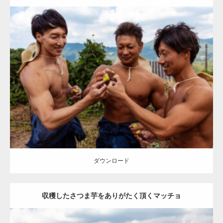
Update:
2023.02.11
Category:
芋掘りのマッチョ
オレンジの人
ONIKKY(デカいよ)
TAKE
AKIHITO(細マッチョ)
肩
唐津 (佐賀)
ダウンロード
ダウンロード
収穫したさつま芋をありがたく頂くマッチョ