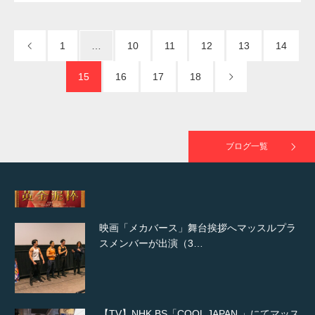
NHK「所さん！事件ですよ」に取材されまし
た（6/8放送）
1
…
10
11
12
13
14
15
16
17
18
映画「黄金泥棒」へマッスルプラスメンバー
が出演
ブログ一覧
映画「メカバース」舞台挨拶へマッスルプラ
スメンバーが出演（3…
【TV】NHK BS「COOL JAPAN 」にてマッス
ルプ…