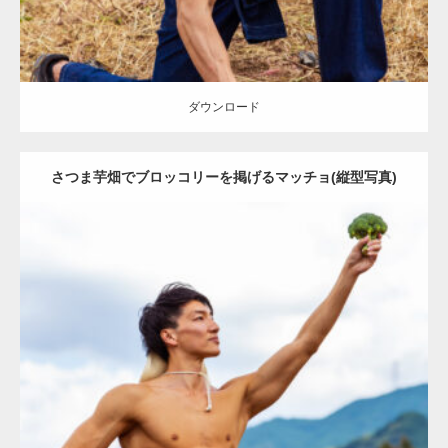
ダウンロード
さつま芋畑でブロッコリーを掲げるマッチョ(縦型写真)
Update:
2023.02.11
Category:
芋掘りのマッチョ
オレンジの人
AKIHITO(細マッチョ)
腹
筋
唐津 (佐賀)
ダウンロード