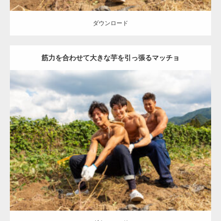
ダウンロード
筋力を合わせて大きな芋を引っ張るマッチョ
Update:
2023.02.11
Category:
芋掘りのマッチョ
オレンジの人
AKIHITO(細マッチョ)
ONIKKY(デカいよ)
TAKE
上腕三頭筋
唐津 (佐賀)
ダウンロード