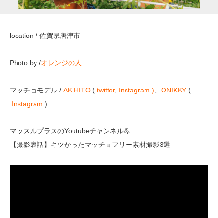
location / 佐賀県唐津市
Photo by /
オレンジの人
マッチョモデル /
AKIHITO
(
twitter
,
Instagram )
、
ONIKKY
(
Instagram
)
マッスルプラスのYoutubeチャンネル💪
【撮影裏話】キツかったマッチョフリー素材撮影3選