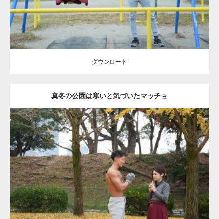
ダウンロード
真冬の公園は寒いと気づいたマッチョ
Update:
2021.07.8
Category:
公園のマッチョ
その他
AKIHITO(細マッチョ)
上腕三頭筋
肩
ダウンロード