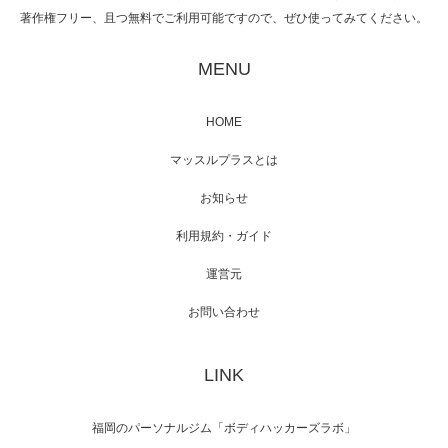
著作権フリー、且つ無料でご利用可能ですので、ぜひ使ってみてください。
映画「黄金泥棒」へマッスルプラスメンバー
が出演
MENU
HOME
映画「メカバース」舞台挨拶へマッスルプラ
マッスルプラスとは
スメンバーが出演（3…
お知らせ
利用規約・ガイド
運営元
【TV】NHK BS「COOL JAPAN 」にてマッス
ルプ…
お問い合わせ
LINK
【WEB】「猫と焼き芋とマッチョ」の素材を
「ねとらぼ」さんに…
福岡のパーソナルジム「ボディハッカーズラボ」