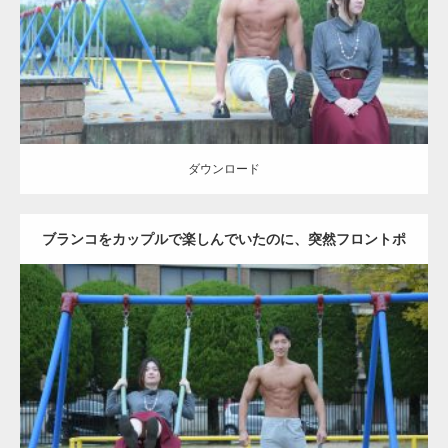
ダウンロード
ダウンロード
ブランコをカップルで楽しんでいたのに、突然フロントポ
ーズをするマッチョ
Update:
2021.07.6
Category:
公園のマッチョ
その他
AKIHITO(細マッチョ)
腹筋
大胸筋
ダウンロード