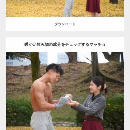
ダウンロード
暖かい飲み物の成分をチェックするマッチョ
Update:
2021.07.8
Category:
公園のマッチョ
その他
AKIHITO(細マッチョ)
上腕三頭筋
肩
ダウンロード