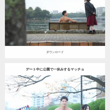
Category:
公園のマッチョ
その他
AKIHITO(細マッチョ)
背中
ダウンロード
ダウンロード
デート中に公園で一休みするマッチョ
Update:
2021.07.6
Category:
公園のマッチョ
その他
AKIHITO(細マッチョ)
腹筋