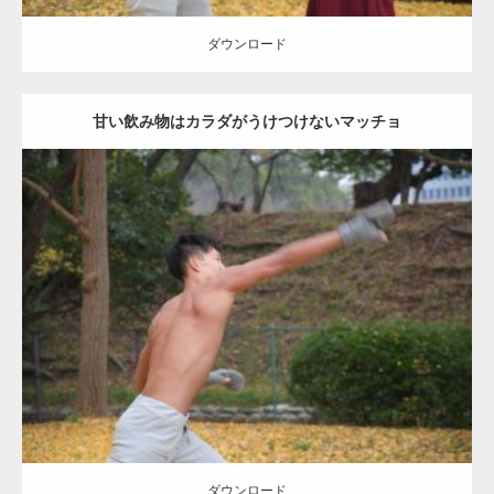
ダウンロード
甘い飲み物はカラダがうけつけないマッチョ
Update:
2021.07.8
Category:
公園のマッチョ
その他
AKIHITO(細マッチョ)
背中
ダウンロード
ダウンロード