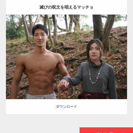
滅びの呪文を唱えるマッチョ
【TV】TBS番組「ひるおび」にてマッスルプ
ラスが紹介されま…
Update:
2021.07.8
TOKYO FMラジオ番組「ONE MORNING」
Category:
公園のマッチョ
その他
AKIHITO(細マッチョ)
大胸筋
腹筋
で紹介さ…
ダウンロード
NHK「所さん！事件ですよ」に取材されまし
た（6/8放送）
ダウンロード
映画「黄金泥棒」へマッスルプラスメンバー
が出演