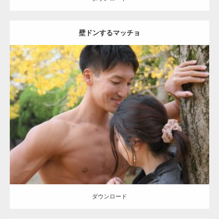
壁ドンするマッチョ
Update:
2021.07.8
Category:
公園のマッチョ
その他
AKIHITO(細マッチョ)
大胸筋
肩
腹
筋
ダウンロード
【YouTube】マッチョフリー素材メンバーが
ギネス世界記録…
ダウンロード