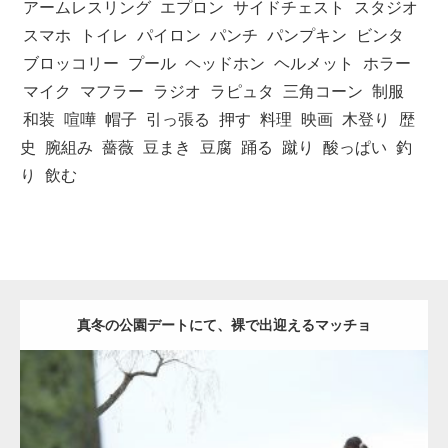
アームレスリング
エプロン
サイドチェスト
スタジオ
スマホ
トイレ
パイロン
パンチ
パンプキン
ビンタ
ブロッコリー
プール
ヘッドホン
ヘルメット
ホラー
マイク
マフラー
ラジオ
ラピュタ
三角コーン
制服
和装
喧嘩
帽子
引っ張る
押す
料理
映画
木登り
歴
史
腕組み
薔薇
豆まき
豆腐
踊る
蹴り
酸っぱい
釣
り
飲む
真冬の公園デートにて、裸で出迎えるマッチョ
Update:
2021.07.8