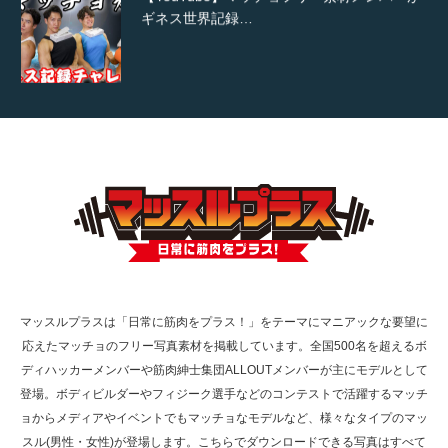
ギネス世界記録…
【TV】TBS番組「ひるおび」にてマッスルプ
ラスが紹介されま…
TOKYO FMラジオ番組「ONE MORNING」
で紹介さ…
マッスルプラスは「日常に筋肉をプラス！」をテーマにマニアックな要望に
応えたマッチョのフリー写真素材を掲載しています。全国500名を超えるボ
NHK「所さん！事件ですよ」に取材されまし
ディハッカーメンバーや筋肉紳士集団ALLOUTメンバーが主にモデルとして
た（6/8放送）
登場。ボディビルダーやフィジーク選手などのコンテストで活躍するマッチ
ョからメディアやイベントでもマッチョなモデルなど、様々なタイプのマッ
スル(男性・女性)が登場します。こちらでダウンロードできる写真はすべて