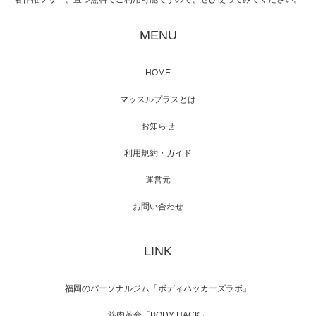
映画「黄金泥棒」へマッスルプラスメンバー
が出演
MENU
HOME
映画「メカバース」舞台挨拶へマッスルプラ
マッスルプラスとは
スメンバーが出演（3…
お知らせ
利用規約・ガイド
運営元
【TV】NHK BS「COOL JAPAN 」にてマッス
ルプ…
お問い合わせ
LINK
【WEB】「猫と焼き芋とマッチョ」の素材を
「ねとらぼ」さんに…
福岡のパーソナルジム「ボディハッカーズラボ」
筋肉革命「BODY HACK」