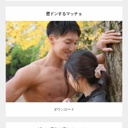
壁ドンするマッチョ
Update:
2021.07.8
Category:
公園のマッチョ
その他
AKIHITO(細マッチョ)
大胸筋
肩
腹
筋
ダウンロード
【YouTube】マッチョフリー素材メンバーが
ギネス世界記録…
ダウンロード