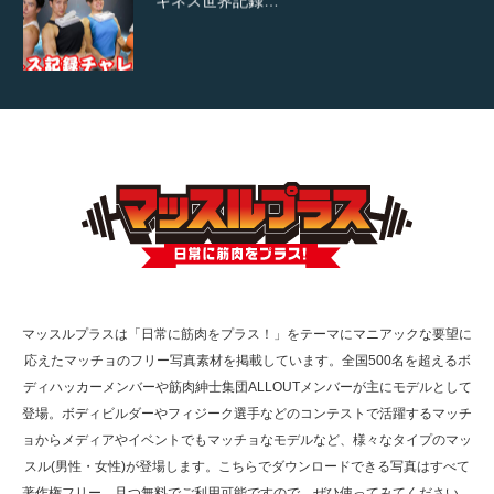
【TV】TBS番組「ひるおび」にてマッスルプ
ラスが紹介されま…
TOKYO FMラジオ番組「ONE MORNING」
で紹介さ…
マッスルプラスは「日常に筋肉をプラス！」をテーマにマニアックな要望に
応えたマッチョのフリー写真素材を掲載しています。全国500名を超えるボ
NHK「所さん！事件ですよ」に取材されまし
ディハッカーメンバーや筋肉紳士集団ALLOUTメンバーが主にモデルとして
た（6/8放送）
登場。ボディビルダーやフィジーク選手などのコンテストで活躍するマッチ
ョからメディアやイベントでもマッチョなモデルなど、様々なタイプのマッ
スル(男性・女性)が登場します。こちらでダウンロードできる写真はすべて
著作権フリー、且つ無料でご利用可能ですので、ぜひ使ってみてください。