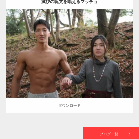
滅びの呪文を唱えるマッチョ
【TV】TBS番組「ひるおび」にてマッスルプ
ラスが紹介されま…
Update:
2021.07.8
TOKYO FMラジオ番組「ONE MORNING」
Category:
公園のマッチョ
その他
AKIHITO(細マッチョ)
大胸筋
腹筋
で紹介さ…
ダウンロード
NHK「所さん！事件ですよ」に取材されまし
た（6/8放送）
ダウンロード
映画「黄金泥棒」へマッスルプラスメンバー
が出演
ブログ一覧