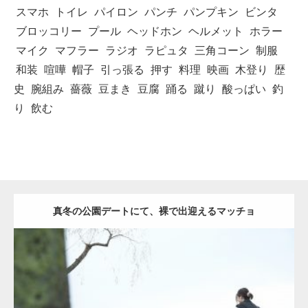
スマホ
トイレ
パイロン
パンチ
パンプキン
ビンタ
ブロッコリー
プール
ヘッドホン
ヘルメット
ホラー
マイク
マフラー
ラジオ
ラピュタ
三角コーン
制服
和装
喧嘩
帽子
引っ張る
押す
料理
映画
木登り
歴
史
腕組み
薔薇
豆まき
豆腐
踊る
蹴り
酸っぱい
釣
り
飲む
真冬の公園デートにて、裸で出迎えるマッチョ
Update:
2021.07.8