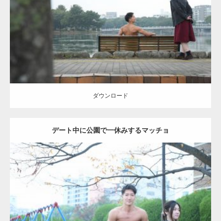
Category:
公園のマッチョ
その他
AKIHITO(細マッチョ)
背中
ダウンロード
ダウンロード
デート中に公園で一休みするマッチョ
Update:
2021.07.6
Category:
公園のマッチョ
その他
AKIHITO(細マッチョ)
腹筋