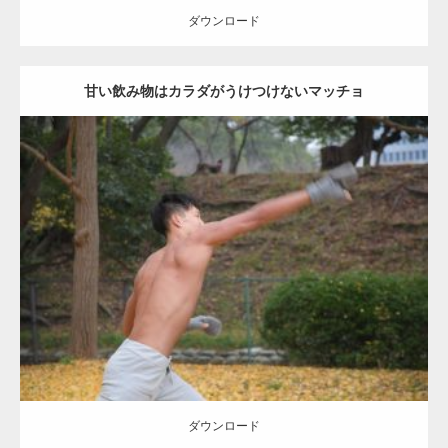
ダウンロード
甘い飲み物はカラダがうけつけないマッチョ
Update:
2021.07.8
Category:
公園のマッチョ
その他
AKIHITO(細マッチョ)
背中
ダウンロード
ダウンロード