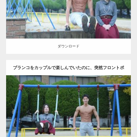
ダウンロード
ダウンロード
ブランコをカップルで楽しんでいたのに、突然フロントポ
ーズをするマッチョ
Update:
2021.07.6
Category:
公園のマッチョ
その他
AKIHITO(細マッチョ)
腹筋
大胸筋
ダウンロード