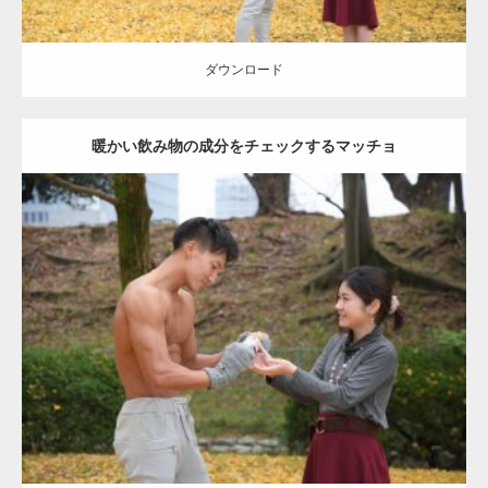
ダウンロード
暖かい飲み物の成分をチェックするマッチョ
Update:
2021.07.8
Category:
公園のマッチョ
その他
AKIHITO(細マッチョ)
上腕三頭筋
肩
ダウンロード