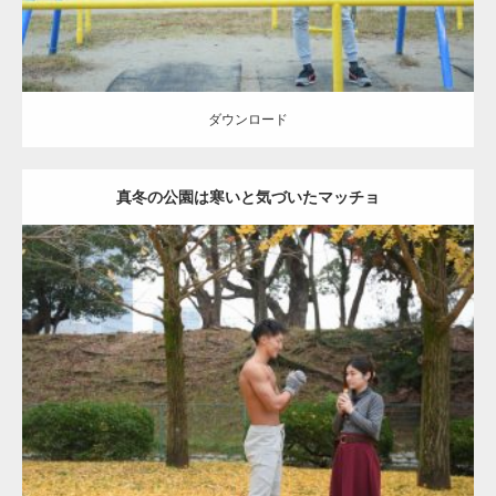
ダウンロード
真冬の公園は寒いと気づいたマッチョ
Update:
2021.07.8
Category:
公園のマッチョ
その他
AKIHITO(細マッチョ)
上腕三頭筋
肩
ダウンロード