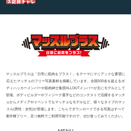
【TV】TBS番組「ひるおび」にてマッスルプ
ラスが紹介されま…
TOKYO FMラジオ番組「ONE MORNING」
で紹介さ…
マッスルプラスは「日常に筋肉をプラス！」をテーマにマニアックな要望に
応えたマッチョのフリー写真素材を掲載しています。全国500名を超えるボ
NHK「所さん！事件ですよ」に取材されまし
ディハッカーメンバーや筋肉紳士集団ALLOUTメンバーが主にモデルとして
た（6/8放送）
登場。ボディビルダーやフィジーク選手などのコンテストで活躍するマッチ
ョからメディアやイベントでもマッチョなモデルなど、様々なタイプのマッ
スル(男性・女性)が登場します。こちらでダウンロードできる写真はすべて
著作権フリー、且つ無料でご利用可能ですので、ぜひ使ってみてください。
映画「黄金泥棒」へマッスルプラスメンバー
が出演
MENU