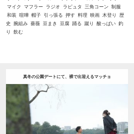
マイク
マフラー
ラジオ
ラピュタ
三角コーン
制服
和装
喧嘩
帽子
引っ張る
押す
料理
映画
木登り
歴
史
腕組み
薔薇
豆まき
豆腐
踊る
蹴り
酸っぱい
釣
り
飲む
真冬の公園デートにて、裸で出迎えるマッチョ
Update:
2021.07.8
Category:
公園のマッチョ
その他
AKIHITO(細マッチョ)
背中