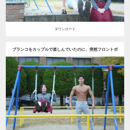
ダウンロード
ブランコをカップルで楽しんでいたのに、突然フロントポ
ーズをするマッチョ
Update:
2021.07.6
Category:
公園のマッチョ
その他
AKIHITO(細マッチョ)
腹筋
大胸筋
ダウンロード