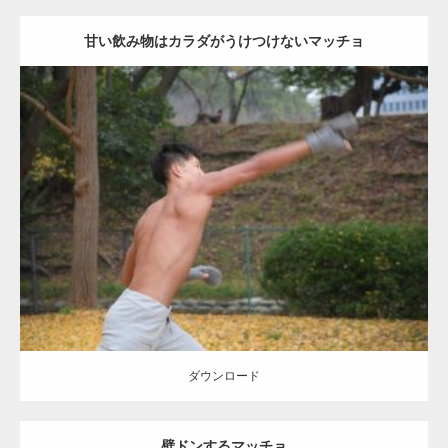
甘い飲み物はカラダがうけつけないマッチョ
Update:
2021.07.8
Category:
公園のマッチョ
その他
AKIHITO(細マッチョ)
背中
ダウンロード
ダウンロード
壁ドンするマッチョ