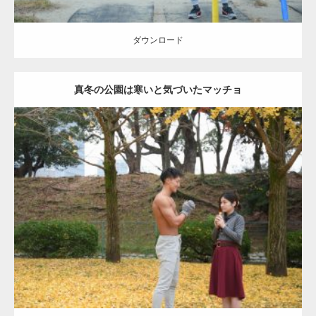
ダウンロード
真冬の公園は寒いと気づいたマッチョ
Update:
2021.07.8
Category:
公園のマッチョ
その他
AKIHITO(細マッチョ)
上腕三頭筋
肩
ダウンロード