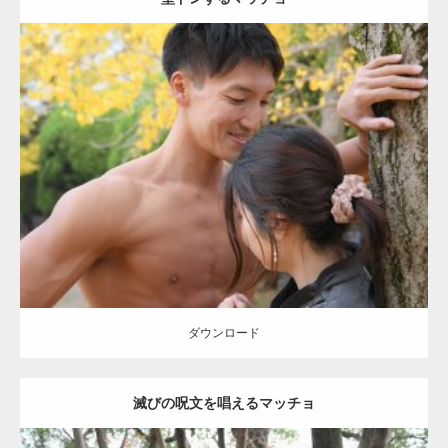
Update:
2021.07.8
Category:
公園のマッチョ
その他
AKIHITO(細マッチョ)
大胸筋
肩
腹
筋
ダウンロード
【YouTube】マッチョフリー素材メンバーが
ギネス世界記録…
ダウンロード
滅びの呪文を唱えるマッチョ
【TV】TBS番組「ひるおび」にてマッスルプ
ラスが紹介されま…