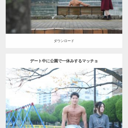
ダウンロード
ダウンロード
デート中に公園で一休みするマッチョ
Update:
2021.07.6
Category:
公園のマッチョ
その他
AKIHITO(細マッチョ)
腹筋
ダウンロード