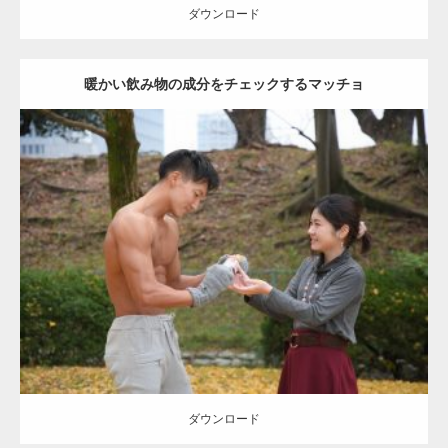
ダウンロード
暖かい飲み物の成分をチェックするマッチョ
Update:
2021.07.8
Category:
公園のマッチョ
その他
AKIHITO(細マッチョ)
上腕三頭筋
肩
ダウンロード
ダウンロード