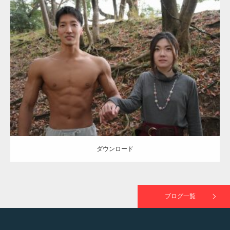
Update:
2021.07.8
TOKYO FMラジオ番組「ONE MORNING」
Category:
公園のマッチョ
その他
AKIHITO(細マッチョ)
大胸筋
腹筋
で紹介さ…
ダウンロード
NHK「所さん！事件ですよ」に取材されまし
た（6/8放送）
ダウンロード
映画「黄金泥棒」へマッスルプラスメンバー
が出演
ブログ一覧