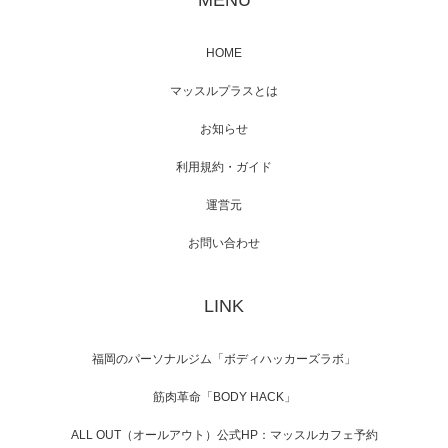
HOME
映画「メカバース」舞台挨拶へマッスルプラ
マッスルプラスとは
スメンバーが出演（3…
お知らせ
利用規約・ガイド
運営元
【TV】NHK BS「COOL JAPAN 」にてマッス
ルプ…
お問い合わせ
LINK
【WEB】「猫と焼き芋とマッチョ」の素材を
「ねとらぼ」さんに…
福岡のパーソナルジム「ボディハッカーズラボ」
筋肉革命「BODY HACK」
ALL OUT（オールアウト）公式HP：マッスルカフェ予約