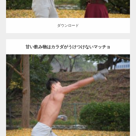
ダウンロード
甘い飲み物はカラダがうけつけないマッチョ
Update:
2021.07.8
Category:
公園のマッチョ
その他
AKIHITO(細マッチョ)
背中
ダウンロード