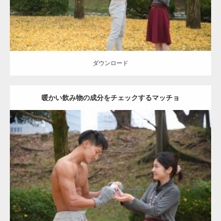
ダウンロード
暖かい飲み物の成分をチェックするマッチョ
Update:
2021.07.8
Category:
公園のマッチョ
その他
AKIHITO(細マッチョ)
上腕三頭筋
肩
ダウンロード