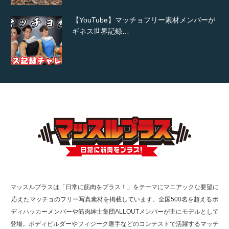
【YouTube】マッチョフリー素材メンバーが
ギネス世界記録…
【TV】TBS番組「ひるおび」にてマッスルプ
ラスが紹介されま…
TOKYO FMラジオ番組「ONE MORNING」
で紹介さ…
マッスルプラスは「日常に筋肉をプラス！」をテーマにマニアックな要望に
応えたマッチョのフリー写真素材を掲載しています。全国500名を超えるボ
NHK「所さん！事件ですよ」に取材されまし
ディハッカーメンバーや筋肉紳士集団ALLOUTメンバーが主にモデルとして
た（6/8放送）
登場。ボディビルダーやフィジーク選手などのコンテストで活躍するマッチ