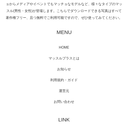
ョからメディアやイベントでもマッチョなモデルなど、様々なタイプのマッ
スル(男性・女性)が登場します。こちらでダウンロードできる写真はすべて
著作権フリー、且つ無料でご利用可能ですので、ぜひ使ってみてください。
映画「黄金泥棒」へマッスルプラスメンバー
が出演
MENU
HOME
映画「メカバース」舞台挨拶へマッスルプラ
マッスルプラスとは
スメンバーが出演（3…
お知らせ
利用規約・ガイド
運営元
【TV】NHK BS「COOL JAPAN 」にてマッス
ルプ…
お問い合わせ
LINK
【WEB】「猫と焼き芋とマッチョ」の素材を