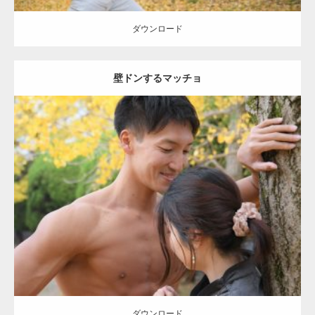
ダウンロード
壁ドンするマッチョ
Update:
2021.07.8
Category:
公園のマッチョ
その他
AKIHITO(細マッチョ)
大胸筋
肩
腹
筋
ダウンロード
【YouTube】マッチョフリー素材メンバーが
ギネス世界記録…
ダウンロード