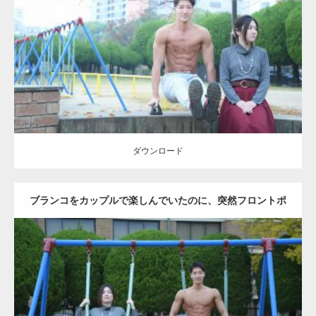
Update:
2021.07.6
Category:
公園のマッチョ
その他
AKIHITO(細マッチョ)
腹筋
ダウンロード
ダウンロード
ブランコをカップルで楽しんでいたのに、突然フロントポ
ーズをするマッチョ
Update:
2021.07.6
Category:
公園のマッチョ
その他
AKIHITO(細マッチョ)
腹筋
大胸筋