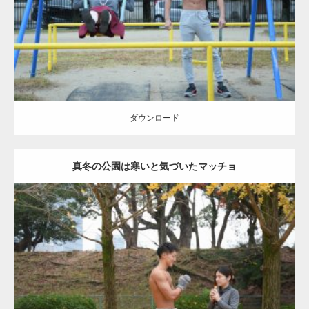
ダウンロード
ダウンロード
真冬の公園は寒いと気づいたマッチョ
Update:
2021.07.8
Category:
公園のマッチョ
その他
AKIHITO(細マッチョ)
上腕三頭筋
肩
ダウンロード