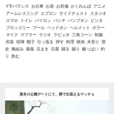
Y字バランス
お仕事
お茶
お辞儀
かくれんぼ
アニメ
アームレスリング
エプロン
サイドチェスト
スタジオ
スマホ
トイレ
パイロン
パンチ
パンプキン
ビンタ
ブロッコリー
プール
ヘッドホン
ヘルメット
ホラー
マイク
マフラー
ラジオ
ラピュタ
三角コーン
制服
和装
喧嘩
帽子
引っ張る
押す
料理
映画
木登り
歴
史
腕組み
薔薇
豆まき
豆腐
踊る
蹴り
酸っぱい
釣
り
飲む
真冬の公園デートにて、裸で出迎えるマッチョ