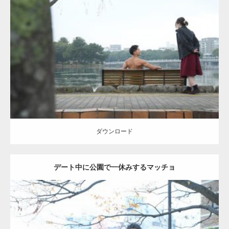
Update:
2021.07.8
Category:
公園のマッチョ
その他
AKIHITO(細マッチョ)
背中
ダウンロード
ダウンロード
デート中に公園で一休みするマッチョ