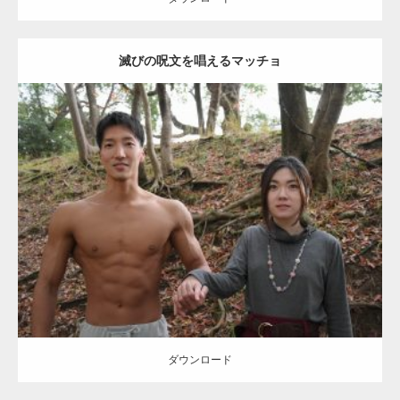
滅びの呪文を唱えるマッチョ
【TV】TBS番組「ひるおび」にてマッスルプ
ラスが紹介されま…
Update:
2021.07.8
TOKYO FMラジオ番組「ONE MORNING」
Category:
公園のマッチョ
その他
AKIHITO(細マッチョ)
大胸筋
腹筋
で紹介さ…
ダウンロード
NHK「所さん！事件ですよ」に取材されまし
た（6/8放送）
ダウンロード
映画「黄金泥棒」へマッスルプラスメンバー