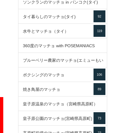
ソンクランのマッチョ in バンコク(タイ)
35
タイ暮らしのマッチョ(タイ)
92
85
水牛とマッチョ（タイ）
119
360度のマッチョ with POSEMANIACS
ブルーベリー農家のマッチョ(エミューもい
49
ボクシングのマッチョ
るよ)
106
72
焼き鳥屋のマッチョ
89
皇子原温泉のマッチョ（宮崎県高原町）
皇子原公園のマッチョ(宮崎県高原町)
73
133
23