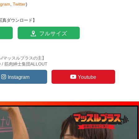
agram
,
Twitter
)
写真ダウンロード】
フルサイズ
ル/マッスルプラスの主】
TO / 筋肉紳士集団ALLOUT
Instagram
Youtube