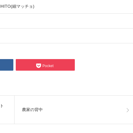
IHITO(細マッチョ)
Pocket
ト
農家の背中