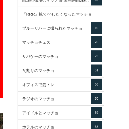
高原町役場のマッチョ(宮崎県高原町)
『RRR』観て○○したくなったマッチョ
ブルーリバーに撮られたマッチョ
10
16
マッチョチェス
26
サバゲーのマッチョ
73
瓦割りのマッチョ
51
オフィスで筋トレ
66
ラジオのマッチョ
70
アイドルとマッチョ
59
ホテルのマッチョ
68