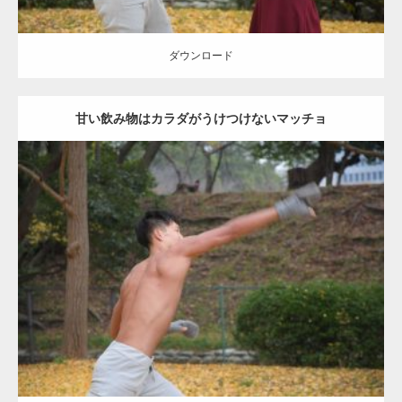
ダウンロード
甘い飲み物はカラダがうけつけないマッチョ
Update:
2021.07.8
Category:
公園のマッチョ
その他
AKIHITO(細マッチョ)
背中
ダウンロード