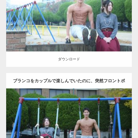
Category:
公園のマッチョ
その他
AKIHITO(細マッチョ)
腹筋
ダウンロード
ダウンロード
ブランコをカップルで楽しんでいたのに、突然フロントポ
ーズをするマッチョ
Update:
2021.07.6
Category:
公園のマッチョ
その他
AKIHITO(細マッチョ)
腹筋
大胸筋