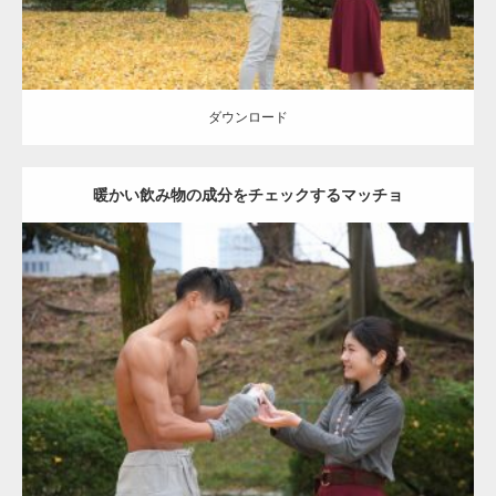
ダウンロード
暖かい飲み物の成分をチェックするマッチョ
Update:
2021.07.8
Category:
公園のマッチョ
その他
AKIHITO(細マッチョ)
上腕三頭筋
肩
ダウンロード