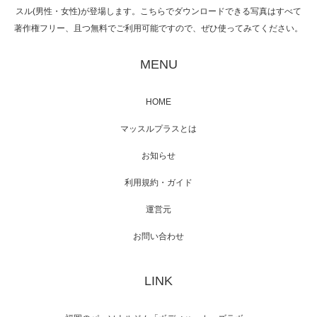
スル(男性・女性)が登場します。こちらでダウンロードできる写真はすべて
著作権フリー、且つ無料でご利用可能ですので、ぜひ使ってみてください。
映画「黄金泥棒」へマッスルプラスメンバー
が出演
MENU
HOME
映画「メカバース」舞台挨拶へマッスルプラ
マッスルプラスとは
スメンバーが出演（3…
お知らせ
利用規約・ガイド
運営元
【TV】NHK BS「COOL JAPAN 」にてマッス
ルプ…
お問い合わせ
LINK
【WEB】「猫と焼き芋とマッチョ」の素材を
「ねとらぼ」さんに…