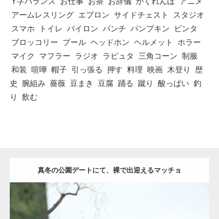
Y字バランス
お仕事
お茶
お辞儀
かくれんぼ
アニメ
アームレスリング
エプロン
サイドチェスト
スタジオ
スマホ
トイレ
パイロン
パンチ
パンプキン
ビンタ
ブロッコリー
プール
ヘッドホン
ヘルメット
ホラー
マイク
マフラー
ラジオ
ラピュタ
三角コーン
制服
和装
喧嘩
帽子
引っ張る
押す
料理
映画
木登り
歴
史
腕組み
薔薇
豆まき
豆腐
踊る
蹴り
酸っぱい
釣
り
飲む
真冬の公園デートにて、裸で出迎えるマッチョ