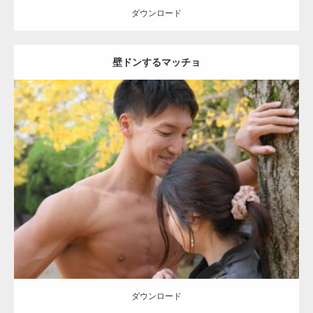
ダウンロード
壁ドンするマッチョ
Update:
2021.07.8
Category:
公園のマッチョ
その他
AKIHITO(細マッチョ)
大胸筋
肩
腹
筋
ダウンロード
【YouTube】マッチョフリー素材メンバーが
ギネス世界記録…
ダウンロード