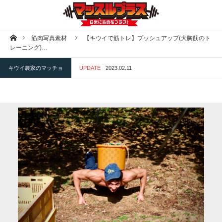
ホーム
筋肉写真素材
【キウイで筋トレ】プッシュアップ(大胸筋のト
レーニング)…
キウイ農家のマッチョ
UPDATE
2023.02.11