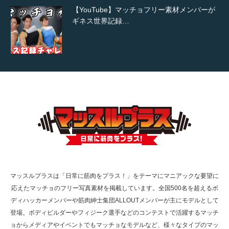
【YouTube】マッチョフリー素材メンバーが
ギネス世界記録…
【TV】TBS番組「ひるおび」にてマッスルプ
ラスが紹介されま…
TOKYO FMラジオ番組「ONE MORNING」
で紹介さ…
マッスルプラスは「日常に筋肉をプラス！」をテーマにマニアックな要望に
応えたマッチョのフリー写真素材を掲載しています。全国500名を超えるボ
NHK「所さん！事件ですよ」に取材されまし
ディハッカーメンバーや筋肉紳士集団ALLOUTメンバーが主にモデルとして
た（6/8放送）
登場。ボディビルダーやフィジーク選手などのコンテストで活躍するマッチ
ョからメディアやイベントでもマッチョなモデルなど、様々なタイプのマッ