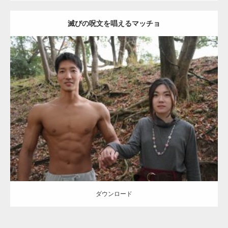
滅びの呪文を唱えるマッチョ
【TV】TBS番組「ひるおび」にてマッスルプ
ラスが紹介されま…
Update:
2021.07.8
TOKYO FMラジオ番組「ONE MORNING」
Category:
公園のマッチョ
その他
AKIHITO(細マッチョ)
大胸筋
腹筋
で紹介さ…
ダウンロード
NHK「所さん！事件ですよ」に取材されまし
た（6/8放送）
ダウンロード
映画「黄金泥棒」へマッスルプラスメンバー
が出演