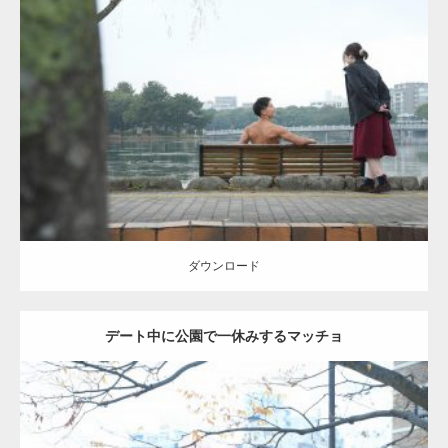
Update:
2021.07.8
Category:
公園のマッチョ
その他
AKIHITO(細マッチョ)
背中
ダウンロード
ダウンロード
デート中に公園で一休みするマッチョ