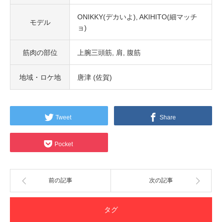
ONIKKY(デカいよ)
AKIHITO(細マッチ
モデル
ョ)
筋肉の部位
上腕三頭筋
肩
腹筋
地域・ロケ地
唐津 (佐賀)
Tweet
Share
Pocket
前の記事
次の記事
タグ