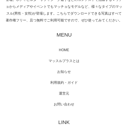
ョからメディアやイベントでもマッチョなモデルなど、様々なタイプのマッ
スル(男性・女性)が登場します。こちらでダウンロードできる写真はすべて
著作権フリー、且つ無料でご利用可能ですので、ぜひ使ってみてください。
映画「黄金泥棒」へマッスルプラスメンバー
が出演
MENU
HOME
映画「メカバース」舞台挨拶へマッスルプラ
マッスルプラスとは
スメンバーが出演（3…
お知らせ
利用規約・ガイド
運営元
【TV】NHK BS「COOL JAPAN 」にてマッス
ルプ…
お問い合わせ
LINK