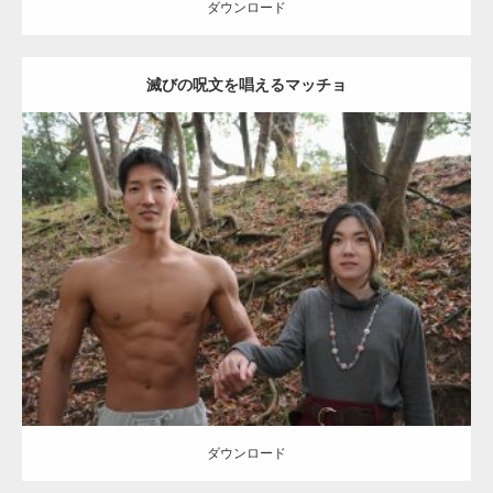
ダウンロード
滅びの呪文を唱えるマッチョ
【TV】TBS番組「ひるおび」にてマッスルプ
ラスが紹介されま…
Update:
2021.07.8
TOKYO FMラジオ番組「ONE MORNING」
Category:
公園のマッチョ
その他
AKIHITO(細マッチョ)
大胸筋
腹筋
で紹介さ…
ダウンロード
NHK「所さん！事件ですよ」に取材されまし
た（6/8放送）
ダウンロード