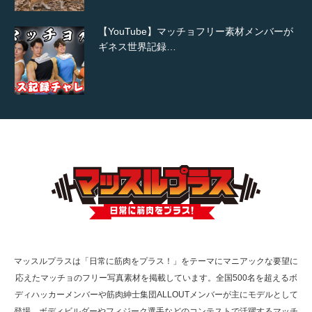
【YouTube】マッチョフリー素材メンバーが
ギネス世界記録…
【TV】TBS番組「ひるおび」にてマッスルプ
ラスが紹介されま…
TOKYO FMラジオ番組「ONE MORNING」
で紹介さ…
マッスルプラスは「日常に筋肉をプラス！」をテーマにマニアックな要望に
応えたマッチョのフリー写真素材を掲載しています。全国500名を超えるボ
NHK「所さん！事件ですよ」に取材されまし
ディハッカーメンバーや筋肉紳士集団ALLOUTメンバーが主にモデルとして
た（6/8放送）
登場。ボディビルダーやフィジーク選手などのコンテストで活躍するマッチ