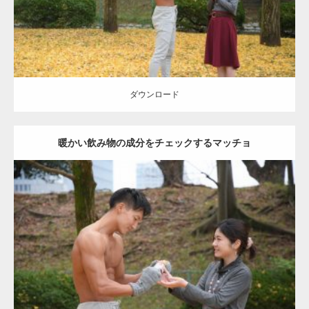
ダウンロード
ダウンロード
暖かい飲み物の成分をチェックするマッチョ
Update:
2021.07.8
Category:
公園のマッチョ
その他
AKIHITO(細マッチョ)
上腕三頭筋
肩
ダウンロード