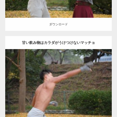
ダウンロード
甘い飲み物はカラダがうけつけないマッチョ
Update:
2021.07.8
Category:
公園のマッチョ
その他
AKIHITO(細マッチョ)
背中
ダウンロード