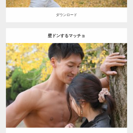
ダウンロード
壁ドンするマッチョ
Update:
2021.07.8
Category:
公園のマッチョ
その他
AKIHITO(細マッチョ)
大胸筋
肩
腹
筋
ダウンロード
【YouTube】マッチョフリー素材メンバーが
ギネス世界記録…