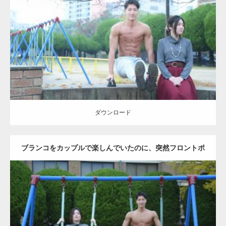
Update:
2021.07.6
Category:
公園のマッチョ
その他
AKIHITO(細マッチョ)
腹筋
ダウンロード
ダウンロード
ブランコをカップルで楽しんでいたのに、突然フロントポ
ーズをするマッチョ
Update:
2021.07.6
Category:
公園のマッチョ
その他
AKIHITO(細マッチョ)
腹筋
大胸筋