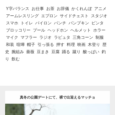
Y字バランス
お仕事
お茶
お辞儀
かくれんぼ
アニメ
アームレスリング
エプロン
サイドチェスト
スタジオ
スマホ
トイレ
パイロン
パンチ
パンプキン
ビンタ
ブロッコリー
プール
ヘッドホン
ヘルメット
ホラー
マイク
マフラー
ラジオ
ラピュタ
三角コーン
制服
和装
喧嘩
帽子
引っ張る
押す
料理
映画
木登り
歴
史
腕組み
薔薇
豆まき
豆腐
踊る
蹴り
酸っぱい
釣
り
飲む
真冬の公園デートにて、裸で出迎えるマッチョ