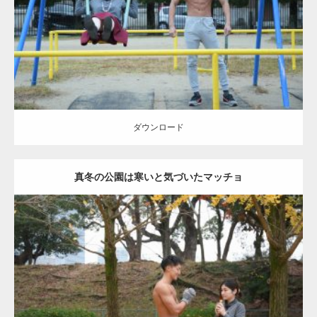
ダウンロード
ダウンロード
真冬の公園は寒いと気づいたマッチョ
Update:
2021.07.8
Category:
公園のマッチョ
その他
AKIHITO(細マッチョ)
上腕三頭筋
肩