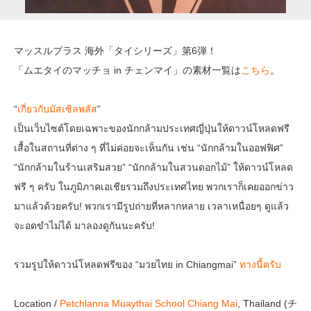
マッスルプラス 海外「タイシリーズ」第6弾！
「ムエタイのマッチョ in チェンマイ」の素材一覧は
こちら
。
“
เกี่ยวกับมัสเซิลพลัส
”
เป็นเว็บไซต์โดยเฉพาะของนักกล้ามประเทศญี่ปุ่นให้ดาวน์โหลดฟรี
เสื้อในสถานที่ต่าง ๆ ที่ไม่ค่อยจะเห็นกัน เช่น “นักกล้ามในออฟฟิศ”
“นักกล้ามในร้านเสริมสวย” “นักกล้ามในสวนดอกไม้” ให้ดาวน์โหลด
ฟรี ๆ ครับ ในภูมิภาคเอเชียรวมถึงประเทศไทย พวกเราก็เคยออกข่าว
มาแล้วด้วยครับ! พวกเรามีรูปถ่ายที่หลากหลาย เวลาเหนื่อยๆ ดูแล้ว
จะอดขำไม่ได้ มาลองดูกันนะครับ!
รวมรูปให้ดาวน์โหลดฟรีของ “มวยไทย in Chiangmai”
ทางนี้ครับ
Location /
Petchlanna Muaythai School Chiang Mai
, Thailand (チ