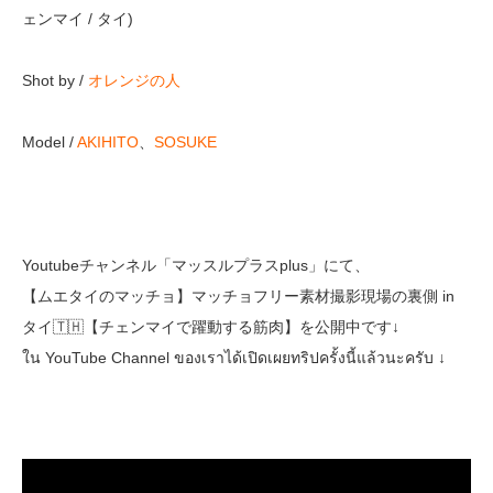
ェンマイ / タイ)
Shot by /
オレンジの人
Model /
AKIHITO
、
SOSUKE
Youtubeチャンネル「マッスルプラスplus」にて、
【ムエタイのマッチョ】マッチョフリー素材撮影現場の裏側 in
タイ🇹🇭【チェンマイで躍動する筋肉】を公開中です↓
ใน YouTube Channel ของเราได้เปิดเผยทริปครั้งนี้แล้วนะครับ ↓