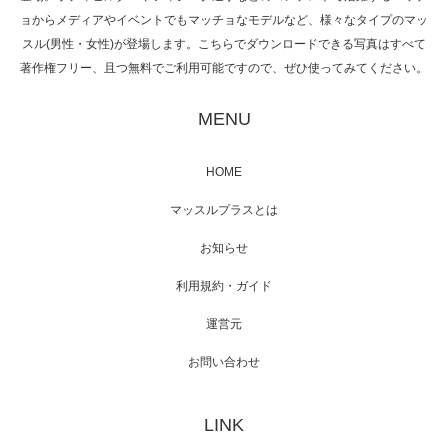
ョからメディアやイベントでもマッチョなモデルなど、様々なタイプのマッ
スル(男性・女性)が登場します。こちらでダウンロードできる写真はすべて
著作権フリー、且つ無料でご利用可能ですので、ぜひ使ってみてください。
映画「黄金泥棒」へマッスルプラスメンバー
が出演
MENU
HOME
映画「メカバース」舞台挨拶へマッスルプラ
マッスルプラスとは
スメンバーが出演（3…
お知らせ
利用規約・ガイド
運営元
【TV】NHK BS「COOL JAPAN 」にてマッス
ルプ…
お問い合わせ
LINK
【WEB】「猫と焼き芋とマッチョ」の素材を