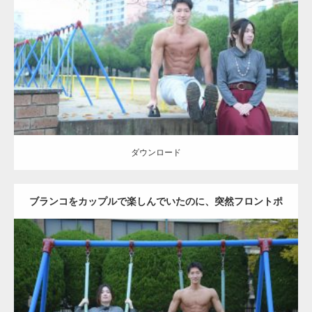
Update:
2021.07.6
Category:
公園のマッチョ
その他
AKIHITO(細マッチョ)
腹筋
ダウンロード
ダウンロード
ブランコをカップルで楽しんでいたのに、突然フロントポ
ーズをするマッチョ
Update:
2021.07.6
Category:
公園のマッチョ
その他
AKIHITO(細マッチョ)
腹筋
大胸筋