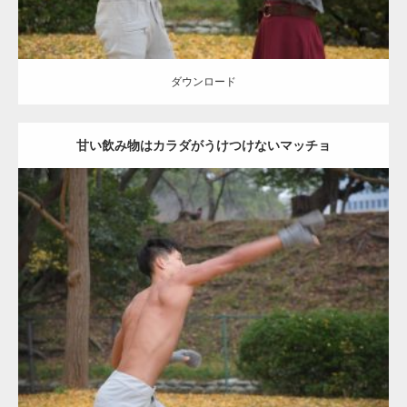
ダウンロード
甘い飲み物はカラダがうけつけないマッチョ
Update:
2021.07.8
Category:
公園のマッチョ
その他
AKIHITO(細マッチョ)
背中
ダウンロード