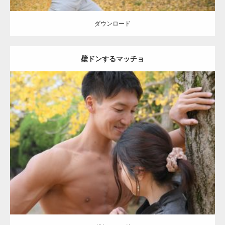
ダウンロード
壁ドンするマッチョ
Update:
2021.07.8
Category:
公園のマッチョ
その他
AKIHITO(細マッチョ)
大胸筋
肩
腹
筋
ダウンロード
【YouTube】マッチョフリー素材メンバーが
ギネス世界記録…