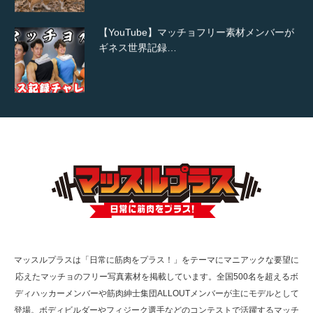
【YouTube】マッチョフリー素材メンバーが
ギネス世界記録…
【TV】TBS番組「ひるおび」にてマッスルプ
ラスが紹介されま…
TOKYO FMラジオ番組「ONE MORNING」
で紹介さ…
マッスルプラスは「日常に筋肉をプラス！」をテーマにマニアックな要望に
応えたマッチョのフリー写真素材を掲載しています。全国500名を超えるボ
NHK「所さん！事件ですよ」に取材されまし
ディハッカーメンバーや筋肉紳士集団ALLOUTメンバーが主にモデルとして
た（6/8放送）
登場。ボディビルダーやフィジーク選手などのコンテストで活躍するマッチ