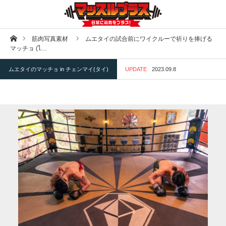
ホーム
筋肉写真素材
ムエタイの試合前にワイクルーで祈りを捧げる
マッチョ (ไ…
ムエタイのマッチョ in チェンマイ(タイ)
UPDATE
2023.09.8