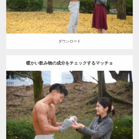
ダウンロード
ダウンロード
暖かい飲み物の成分をチェックするマッチョ
Update:
2021.07.8
Category:
公園のマッチョ
その他
AKIHITO(細マッチョ)
上腕三頭筋
肩
ダウンロード