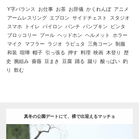
Y字バランス
お仕事
お茶
お辞儀
かくれんぼ
アニメ
アームレスリング
エプロン
サイドチェスト
スタジオ
スマホ
トイレ
パイロン
パンチ
パンプキン
ビンタ
ブロッコリー
プール
ヘッドホン
ヘルメット
ホラー
マイク
マフラー
ラジオ
ラピュタ
三角コーン
制服
和装
喧嘩
帽子
引っ張る
押す
料理
映画
木登り
歴
史
腕組み
薔薇
豆まき
豆腐
踊る
蹴り
酸っぱい
釣
り
飲む
真冬の公園デートにて、裸で出迎えるマッチョ