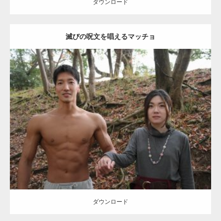
ダウンロード
滅びの呪文を唱えるマッチョ
【TV】TBS番組「ひるおび」にてマッスルプ
ラスが紹介されま…
Update:
2021.07.8
TOKYO FMラジオ番組「ONE MORNING」
Category:
公園のマッチョ
その他
AKIHITO(細マッチョ)
大胸筋
腹筋
で紹介さ…
ダウンロード
NHK「所さん！事件ですよ」に取材されまし
た（6/8放送）
ダウンロード