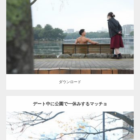
Update:
2021.07.8
Category:
公園のマッチョ
その他
AKIHITO(細マッチョ)
背中
ダウンロード
ダウンロード
デート中に公園で一休みするマッチョ