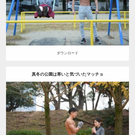
ダウンロード
ダウンロード
真冬の公園は寒いと気づいたマッチョ
Update:
2021.07.8
Category:
公園のマッチョ
その他
AKIHITO(細マッチョ)
上腕三頭筋
肩