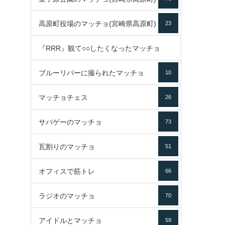
高原町役場のマッチョ(宮崎県高原町)
23
『RRR』観て○○したくなったマッチョ
ブルーリバーに撮られたマッチョ
10
16
マッチョチェス
26
サバゲーのマッチョ
73
瓦割りのマッチョ
51
オフィスで筋トレ
66
ラジオのマッチョ
70
アイドルとマッチョ
59