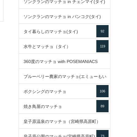
ソンクランのマッチョ in チェンマイ(タイ)
ソンクランのマッチョ in バンコク(タイ)
35
タイ暮らしのマッチョ(タイ)
92
85
水牛とマッチョ（タイ）
119
360度のマッチョ with POSEMANIACS
ブルーベリー農家のマッチョ(エミューもい
49
ボクシングのマッチョ
るよ)
106
72
焼き鳥屋のマッチョ
89
皇子原温泉のマッチョ（宮崎県高原町）
皇子原公園のマッチョ(宮崎県高原町)
73
133