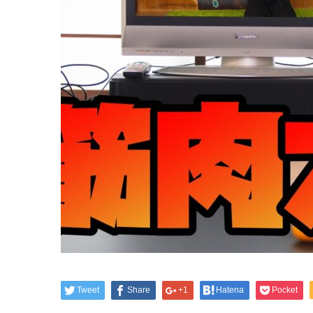
Tweet
Share
+1
Hatena
Pocket