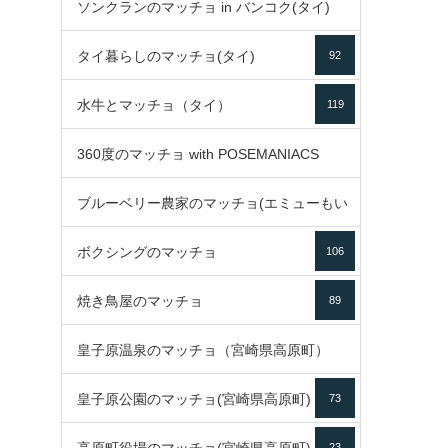
ソンクランのマッチョ in バンコク(タイ)
35
タイ暮らしのマッチョ(タイ)
92
85
水牛とマッチョ（タイ）
119
360度のマッチョ with POSEMANIACS
ブルーベリー農家のマッチョ(エミューもい
49
ボクシングのマッチョ
るよ)
106
72
焼き鳥屋のマッチョ
89
皇子原温泉のマッチョ（宮崎県高原町）
皇子原公園のマッチョ(宮崎県高原町)
73
133
23