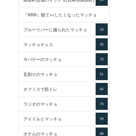
高原町役場のマッチョ(宮崎県高原町)
『RRR』観て○○したくなったマッチョ
ブルーリバーに撮られたマッチョ
10
16
マッチョチェス
26
サバゲーのマッチョ
73
瓦割りのマッチョ
51
オフィスで筋トレ
66
ラジオのマッチョ
70
アイドルとマッチョ
59
ホテルのマッチョ
68