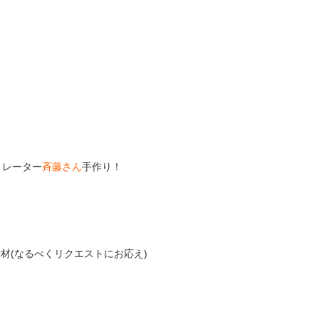
トレーター
斉藤さん
手作り！
材(なるべくリクエストにお応え)