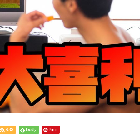
RSS
feedly
Pin it