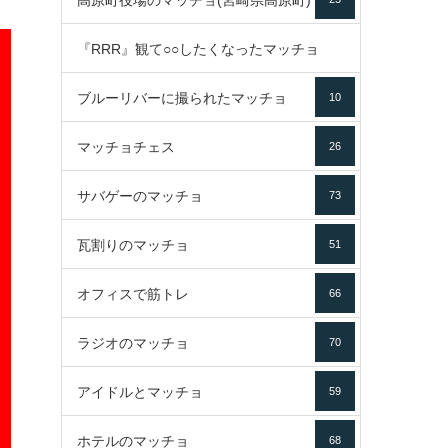
高原町役場のマッチョ(宮崎県高原町)
『RRR』観て○○したくなったマッチョ
ブルーリバーに撮られたマッチョ
10
16
マッチョチェス
26
サバゲーのマッチョ
73
瓦割りのマッチョ
51
オフィスで筋トレ
66
ラジオのマッチョ
70
アイドルとマッチョ
59
ホテルのマッチョ
68