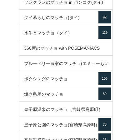
ソンクランのマッチョ in バンコク(タイ)
35
タイ暮らしのマッチョ(タイ)
92
85
水牛とマッチョ（タイ）
119
360度のマッチョ with POSEMANIACS
ブルーベリー農家のマッチョ(エミューもい
49
ボクシングのマッチョ
るよ)
106
72
焼き鳥屋のマッチョ
89
皇子原温泉のマッチョ（宮崎県高原町）
皇子原公園のマッチョ(宮崎県高原町)
73
133
23