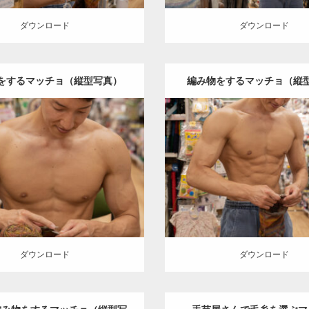
ダウンロード
ダウンロード
をするマッチョ（縦型写真）
編み物をするマッチョ（縦
Update:
2024.06.23
Update:
2024.06.23
:
手芸屋さんのマッチョ（方南
Category:
手芸屋さんのマッ
chan
AKIHITO(細マッチョ)
大
町）
kaichan
AKIHITO(細マ
上腕二頭筋
方南町（東京）
胸筋
肩
腹筋
方南町（東
ロード
ダウンロード
ダウンロード
ダウンロード