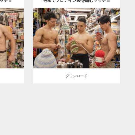
ッチョ
毛糸でプロテイン袋を編むマッチョ
Update:
2024.06.21
Category:
手芸屋さんのマッチョ（方南
チョ（方南
町）
kaichan
AKIHITO(細マッチョ)
マッチョ)
SOSUKE
外資系筋肉
肩
方南町（東
（東京）
京）
ダウンロード
ダウンロード