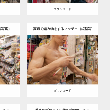
ダウンロード
型写真）
高速で編み物をするマッチョ（縦型写
真）
Update:
2024.06.20
チョ（方南
Category:
手芸屋さんのマッチョ（方南
ッチョ)
大
町）
kaichan
AKIHITO(細マッチョ)
肩
京）
方南町（東京）
ダウンロード
ダウンロード