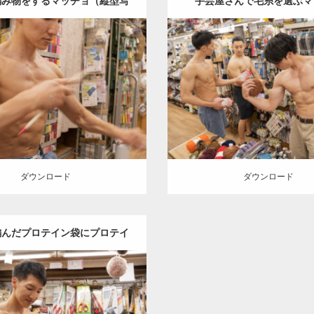
編み物をするマッチョ（縦型写
手芸屋さんで毛糸を選ぶマ
真）
Update:
2024.06.23
Update:
2024.06.21
:
手芸屋さんのマッチョ（方南
Category:
手芸屋さんのマッ
chan
AKIHITO(細マッチョ)
肩
町）
kaichan
AKIHITO(細
方南町（東京）
SOSUKE
外資系筋肉
方南町
ロード
ダウンロード
ダウンロード
ダウンロード
編んだプロテイン袋にプロテイ
ンを入れてみるマッチョ
Update:
2024.06.21
:
手芸屋さんのマッチョ（方南
chan
AKIHITO(細マッチョ)
肩