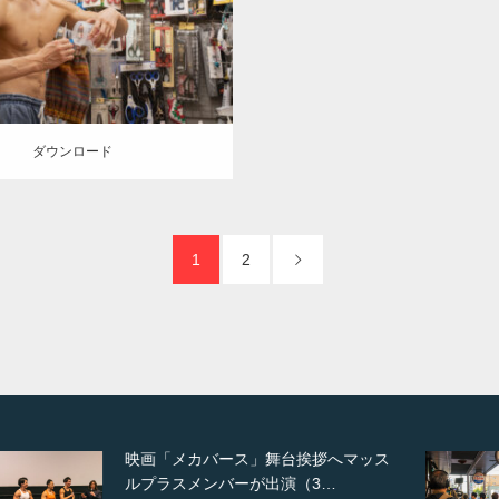
方南町（東京）
ロード
ダウンロード
1
2
【TV】NHK BS「COOL JAPAN 」に
てマッスルプ…