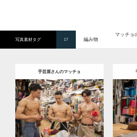
マッチョ
編み物
写真素材タグ
17
手芸屋さんのマッチョ
Update:
2024.06.23
Category:
手芸屋さんのマッチョ（方南
Category
町）
kaichan
AKIHITO(細マッチョ)
町）
kai
SOSUKE
外資系筋肉
肩
方南町（東
京）
ダウン
ダウンロード