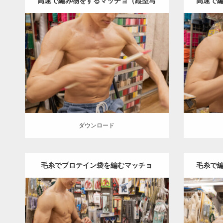
高速で編み物をするマッチョ（縦型写
高速で
真）
Update:
2024.06.23
Category:
手芸屋さんのマッチョ（方南
Category
町）
kaichan
AKIHITO(細マッチョ)
大
町）
kai
胸筋
肩
方南町（東京）
ダウンロード
ダウン
ダウンロード
毛糸でプロテイン袋を編むマッチョ
毛糸で
（縦型写真）
Update:
2024.06.21
Category:
手芸屋さんのマッチョ（方南
Category
町）
kaichan
AKIHITO(細マッチョ)
肩
町）
kai