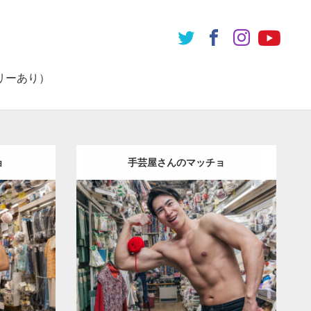
リーあり）
ョ
手芸屋さんのマッチョ
Update:
2024.06.20
チョ（方南
Category:
手芸屋さんのマッチョ（方南
ッチョ)
方
町）
オレンジの人
SOSUKE
上腕二頭
筋
方南町（東京）
ダウンロード