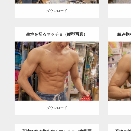
ダウンロード
生地を切るマッチョ（縦型写真）
編み物
Update:
2024.06.23
Category:
手芸屋さんのマッチョ（方南
Category
町）
kaichan
AKIHITO(細マッチョ)
肩
町）
kai
腹筋
方南町（東京）
胸筋
ダウンロード
ダウン
ダウンロード