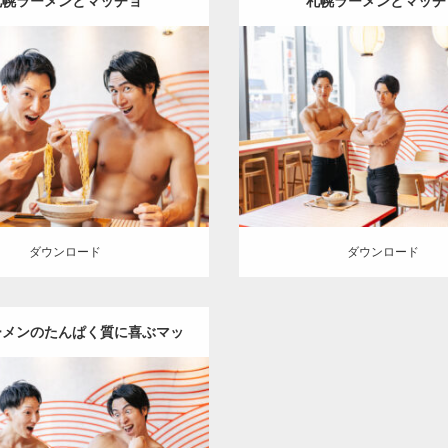
札幌ラーメンとマッチョ
札幌ラーメンとマッチ
Update:
2025.07.21
Update:
2025.07.21
:
ココノススキノのマッチョ
オ
Category:
ココノススキノのマ
ジの人
AKIHITO(細マッチョ)
レンジの人
AKIHITO(細
E
肩
空気椅子のマッチョ
札幌
SOSUKE
肩
空気椅子のマッ
（北海道）
（北海道）
ロード
ダウンロード
ダウンロード
ダウンロード
ーメンのたんぱく質に喜ぶマッ
Update:
2025.07.21
チョ
:
ココノススキノのマッチョ
オ
ジの人
AKIHITO(細マッチョ)