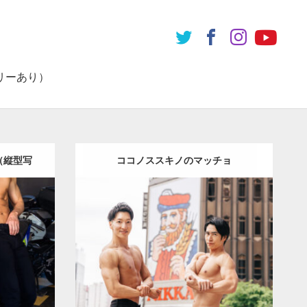
リーあり）
（縦型写
ココノススキノのマッチョ
Update:
2026.07.21
オレンジ
Category:
ココノススキノのマッチョ
オ
肩
文京区
レンジの人
SOSUKE
AKIHITO(細マッ
チョ)
大胸筋
肩
札幌（北海道）
ダウンロード