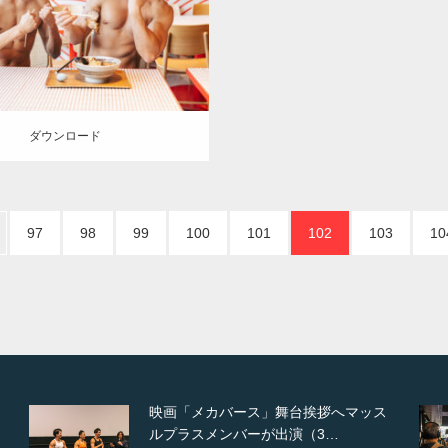
E
肩
こっそりプロテイン
札幌
（北海道）
ロード
ダウンロード
97
98
99
100
101
102
103
10
ッス
【TV】NHK BS「COOL JAPAN 」に
てマッスルプ…