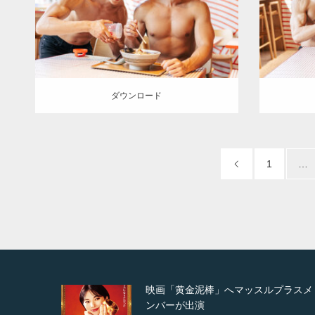
SOSUKE
肩
こっそりプロテイン
札幌
SOSUK
（北海道）
ダウンロード
ダウン
ダウンロード
1
…
スルプラスメ
映画「メカバース」舞台挨拶へマ
ルプラスメンバーが出演（3…