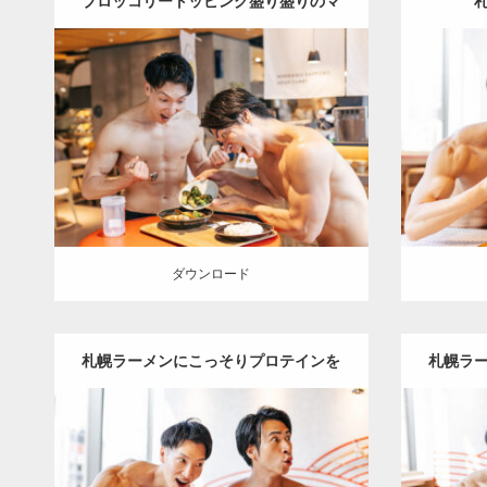
ブロッコリートッピング盛り盛りのマ
Update:
2025.07.21
ッチョ
Category:
ココノススキノのマッチョ
オ
Category
レンジの人
AKIHITO(細マッチョ)
レン
SOSUKE
肩
空気椅子のマッチョ
札幌
SOSUK
（北海道）
ダウンロード
ダウン
ダウンロード
札幌ラーメンにこっそりプロテインを
札幌ラ
Update:
2025.07.21
入れるマッチョ
Category:
ココノススキノのマッチョ
オ
Category
レンジの人
AKIHITO(細マッチョ)
レン