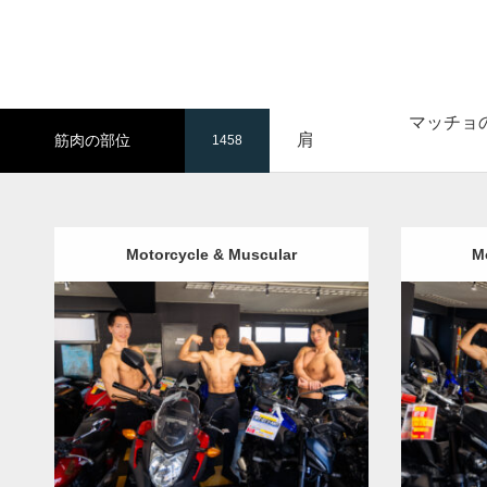
マッチョ
肩
筋肉の部位
1458
Motorcycle & Muscular
M
Update:
2025.05.13
Category:
バイク屋のマッチョ
オレンジ
Category
の人
AKIHITO(細マッチョ)
SOSUKE
外
の人
AK
資系筋肉
肩
文京区（東京）
資
ダウンロード
ダウン