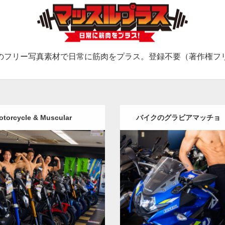
のフリー写真素材で日常に筋肉をプラス。登録不要（著作権フ
otorcycle & Muscular
バイクのグラビアマッチョ
真）
Update:
2025.05.13
Update:
2025.05.13
:
バイク屋のマッチョ
オレンジ
Category:
バイク屋のマッチョ
IHITO(細マッチョ)
SOSUKE
外
の人
AKIHITO(細マッチョ)
系筋肉
肩
文京区（東京）
（東京）
ロード
ダウンロード