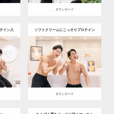
ダウンロード
テイン入
ソフトクリームにこっそりプロテイン
Update:
2026.07.23
を入れるマッチョ
Category:
ココノススキノのマッチョ
オ
ッチョ
オ
レンジの人
AKIHITO(細マッチョ)
TO(細マッ
SOSUKE
肩
こっそりプロテイン
札幌
）
（北海道）
ダウンロード
ダウンロード