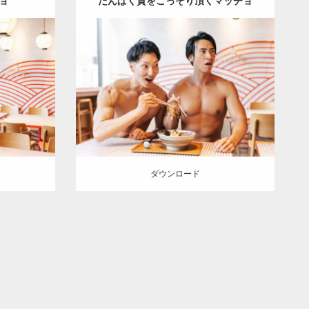
ョ
たんぱく質をこっそり頂くマッチョ
Update:
2025.07.21
ッチョ
オ
Category:
ココノススキノのマッチョ
オ
マッチョ)
レンジの人
AKIHITO(細マッチョ)
チョ
札幌
SOSUKE
肩
こっそりプロテイン
札幌
（北海道）
ダウンロード
ダウンロード