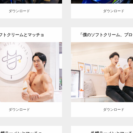
ダウンロード
ダウンロード
フトクリームとマッチョ
「僕のソフトクリーム、プロ
りなんだ」
Update:
2025.07.21
Update:
2025.07.21
:
ココノススキノのマッチョ
オ
Category:
ココノススキノのマ
の人
SOSUKE
大胸筋
肩
札幌
レンジの人
SOSUKE
AKIHI
（北海道）
チョ)
肩
札幌（北海道
ロード
ダウンロード
ダウンロード
ダウンロード