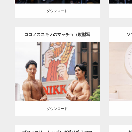
ダウンロード
ココノススキノのマッチョ（縦型写
ソ
真）
Update:
2026.07.21
Category:
ココノススキノのマッチョ
オ
Category
レンジの人
SOSUKE
AKIHITO(細マッ
レンジ
チョ)
大胸筋
肩
札幌（北海道）
ダウンロード
ダウン
ダウンロード