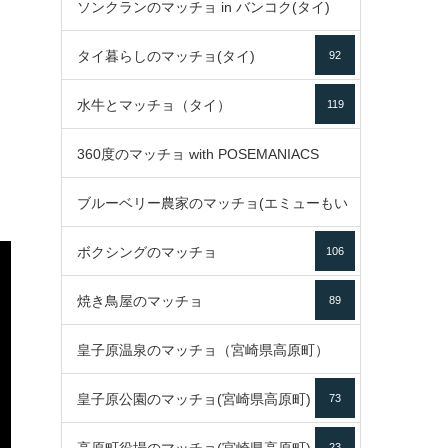
ソンクランのマッチョ in バンコク(タイ)
35
タイ暮らしのマッチョ(タイ)
92
85
水牛とマッチョ（タイ）
119
360度のマッチョ with POSEMANIACS
ブルーベリー農家のマッチョ(エミューもい
49
ボクシングのマッチョ
るよ)
106
72
焼き鳥屋のマッチョ
89
皇子原温泉のマッチョ（宮崎県高原町）
皇子原公園のマッチョ(宮崎県高原町)
73
133
23