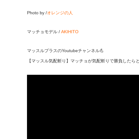
Photo by /
オレンジの人
マッチョモデル /
AKIHITO
マッスルプラスのYoutubeチャンネル💪
【マッスル気配斬り】マッチョが気配斬りで勝負したら