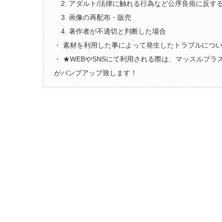
2. アダルト/法律に触れる行為など公序良俗に反す
3. 画像の再配布・販売
4. 著作者が不適切と判断した場合
・ 素材を利用した事によって発生したトラブルにつ
・ ★WEBやSNSにて利用される際は、マッスルプ
がパンプアップ致します！