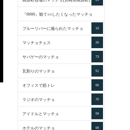
高原町役場のマッチョ(宮崎県高原町)
『RRR』観て○○したくなったマッチョ
ブルーリバーに撮られたマッチョ
10
16
マッチョチェス
26
サバゲーのマッチョ
73
瓦割りのマッチョ
51
オフィスで筋トレ
66
ラジオのマッチョ
70
アイドルとマッチョ
59
ホテルのマッチョ
68