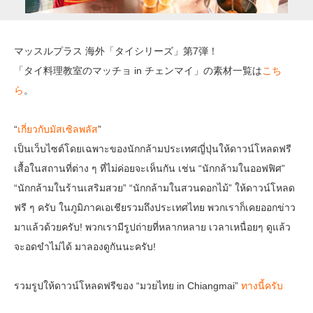
マッスルプラス 海外「タイシリーズ」第7弾！
「タイ料理教室のマッチョ in チェンマイ」の素材一覧は
こち
ら
。
“
เกี่ยวกับมัสเซิลพลัส
”
เป็นเว็บไซต์โดยเฉพาะของนักกล้ามประเทศญี่ปุ่นให้ดาวน์โหลดฟรี
เสื้อในสถานที่ต่าง ๆ ที่ไม่ค่อยจะเห็นกัน เช่น “นักกล้ามในออฟฟิศ”
“นักกล้ามในร้านเสริมสวย” “นักกล้ามในสวนดอกไม้” ให้ดาวน์โหลด
ฟรี ๆ ครับ ในภูมิภาคเอเชียรวมถึงประเทศไทย พวกเราก็เคยออกข่าว
มาแล้วด้วยครับ! พวกเรามีรูปถ่ายที่หลากหลาย เวลาเหนื่อยๆ ดูแล้ว
จะอดขำไม่ได้ มาลองดูกันนะครับ!
รวมรูปให้ดาวน์โหลดฟรีของ “มวยไทย in Chiangmai”
ทางนี้ครับ