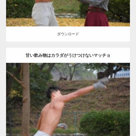
ダウンロード
甘い飲み物はカラダがうけつけないマッチョ
Update:
2021.07.8
Category:
公園のマッチョ
その他
AKIHITO(細マッチョ)
背中
ダウンロード