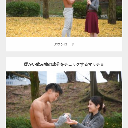
ダウンロード
ダウンロード
暖かい飲み物の成分をチェックするマッチョ
Update:
2021.07.8
Category:
公園のマッチョ
その他
AKIHITO(細マッチョ)
上腕三頭筋
肩
ダウンロード