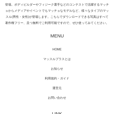
た（6/8放送）
登場。ボディビルダーやフィジーク選手などのコンテストで活躍するマッチ
ョからメディアやイベントでもマッチョなモデルなど、様々なタイプのマッ
スル(男性・女性)が登場します。こちらでダウンロードできる写真はすべて
著作権フリー、且つ無料でご利用可能ですので、ぜひ使ってみてください。
映画「黄金泥棒」へマッスルプラスメンバー
が出演
MENU
HOME
映画「メカバース」舞台挨拶へマッスルプラ
マッスルプラスとは
スメンバーが出演（3…
お知らせ
利用規約・ガイド
運営元
【TV】NHK BS「COOL JAPAN 」にてマッス
ルプ…
お問い合わせ
LINK