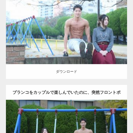
Update:
2021.07.6
Category:
公園のマッチョ
その他
AKIHITO(細マッチョ)
腹筋
ダウンロード
ダウンロード
ブランコをカップルで楽しんでいたのに、突然フロントポ
ーズをするマッチョ
Update:
2021.07.6