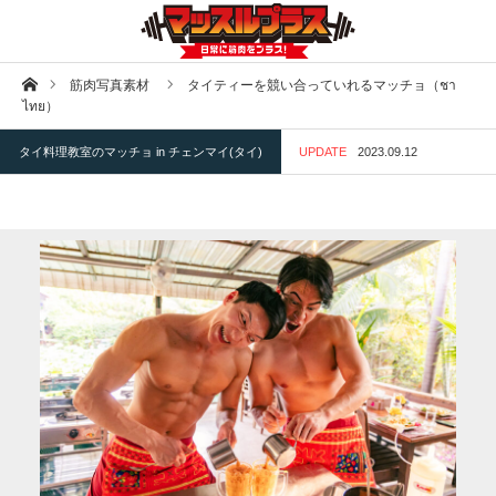
ホーム
筋肉写真素材
タイティーを競い合っていれるマッチョ（ชา
ไทย）
タイ料理教室のマッチョ in チェンマイ(タイ)
UPDATE
2023.09.12