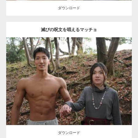
ギネス世界記録…
ダウンロード
滅びの呪文を唱えるマッチョ
【TV】TBS番組「ひるおび」にてマッスルプ
ラスが紹介されま…
Update:
2021.07.8
TOKYO FMラジオ番組「ONE MORNING」
Category:
公園のマッチョ
その他
AKIHITO(細マッチョ)
大胸筋
腹筋
で紹介さ…
ダウンロード
NHK「所さん！事件ですよ」に取材されまし
た（6/8放送）
ダウンロード