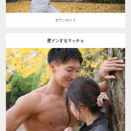
ダウンロード
壁ドンするマッチョ
Update:
2021.07.8
Category:
公園のマッチョ
その他
AKIHITO(細マッチョ)
大胸筋
肩
腹
筋
ダウンロード
【YouTube】マッチョフリー素材メンバーが