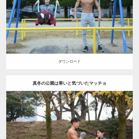
Category:
公園のマッチョ
その他
AKIHITO(細マッチョ)
腹筋
大胸筋
ダウンロード
ダウンロード
真冬の公園は寒いと気づいたマッチョ
Update:
2021.07.8
Category:
公園のマッチョ
その他
AKIHITO(細マッチョ)
上腕三頭筋
肩