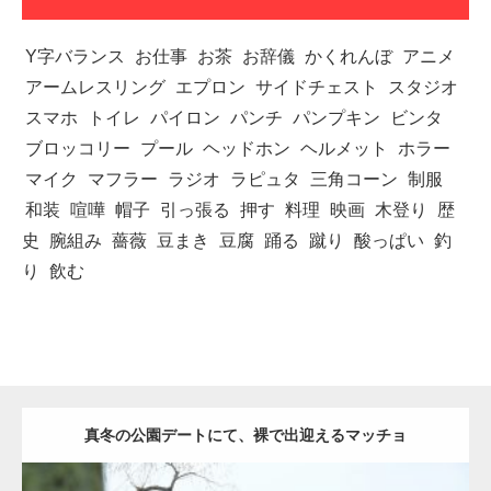
Y字バランス
お仕事
お茶
お辞儀
かくれんぼ
アニメ
アームレスリング
エプロン
サイドチェスト
スタジオ
スマホ
トイレ
パイロン
パンチ
パンプキン
ビンタ
ブロッコリー
プール
ヘッドホン
ヘルメット
ホラー
マイク
マフラー
ラジオ
ラピュタ
三角コーン
制服
和装
喧嘩
帽子
引っ張る
押す
料理
映画
木登り
歴
史
腕組み
薔薇
豆まき
豆腐
踊る
蹴り
酸っぱい
釣
り
飲む
真冬の公園デートにて、裸で出迎えるマッチョ