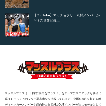
【YouTube】マッチョフリー素材メンバーが
ギネス世界記録…
【TV】TBS番組「ひるおび」にてマッスルプ
ラスが紹介されま…
TOKYO FMラジオ番組「ONE MORNING」
で紹介さ…
マッスルプラスは「日常に筋肉をプラス！」をテーマにマニアックな要望に
応えたマッチョのフリー写真素材を掲載しています。全国500名を超えるボ
NHK「所さん！事件ですよ」に取材されまし
ディハッカーメンバーや筋肉紳士集団ALLOUTメンバーが主にモデルとして