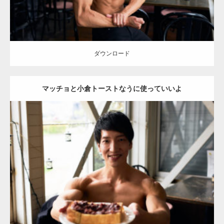
ダウンロード
マッチョと小倉トーストなうに使っていいよ
Update:
2023.02.11
Category:
喫茶店のマッチョ(名古屋)
その他
AKIHITO(細マッチョ)
肩
名古屋 (愛知)
ダウンロード