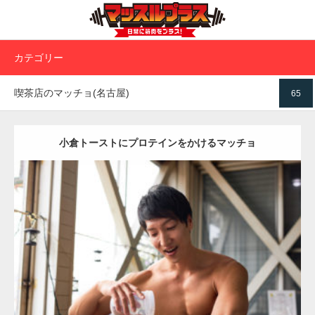
カテゴリー
喫茶店のマッチョ(名古屋)
65
小倉トーストにプロテインをかけるマッチョ
Update:
2023.02.11
Category:
喫茶店のマッチョ(名古屋)
その他
AKIHITO(細マッチョ)
大
胸筋
上腕三頭筋
名古屋 (愛知)
ダウンロード