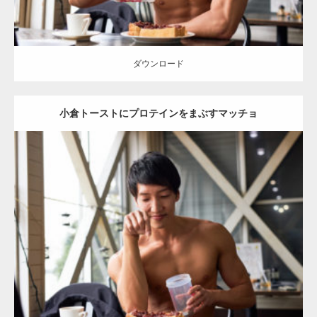
ダウンロード
小倉トーストにプロテインをまぶすマッチョ
Update:
2023.02.11
Category:
喫茶店のマッチョ(名古屋)
その他
AKIHITO(細マッチョ)
前
腕
名古屋 (愛知)
ダウンロード