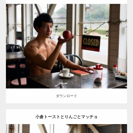
ョ
Update:
2023.02.11
Category:
喫茶店のマッチョ(名古屋)
その他
AKIHITO(細マッチョ)
上
腕二頭筋
肩
名古屋 (愛知)
ダウンロード
ダウンロード
小倉トーストとりんごとマッチョ