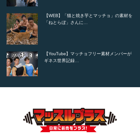
【WEB】「猫と焼き芋とマッチョ」の素材を
「ねとらぼ」さんに…
【YouTube】マッチョフリー素材メンバーが
ギネス世界記録…
【TV】TBS番組「ひるおび」にてマッスルプ
ラスが紹介されま…
TOKYO FMラジオ番組「ONE MORNING」
で紹介さ…