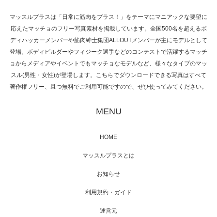
マッスルプラスは「日常に筋肉をプラス！」をテーマにマニアックな要望に
応えたマッチョのフリー写真素材を掲載しています。全国500名を超えるボ
NHK「所さん！事件ですよ」に取材されまし
ディハッカーメンバーや筋肉紳士集団ALLOUTメンバーが主にモデルとして
た（6/8放送）
登場。ボディビルダーやフィジーク選手などのコンテストで活躍するマッチ
ョからメディアやイベントでもマッチョなモデルなど、様々なタイプのマッ
スル(男性・女性)が登場します。こちらでダウンロードできる写真はすべて
著作権フリー、且つ無料でご利用可能ですので、ぜひ使ってみてください。
映画「黄金泥棒」へマッスルプラスメンバー
が出演
MENU
HOME
映画「メカバース」舞台挨拶へマッスルプラ
マッスルプラスとは
スメンバーが出演（3…
お知らせ
利用規約・ガイド
運営元
【TV】NHK BS「COOL JAPAN 」にてマッス