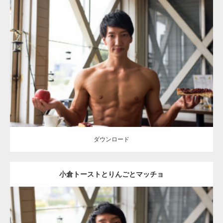
Update:
2023.02.11
Category:
喫茶店のマッチョ(名古屋)
その他
AKIHITO(細マッチョ)
肩
腹筋
名古屋 (愛知)
ダウンロード
ダウンロード
小倉トーストとりんごとマッチョ