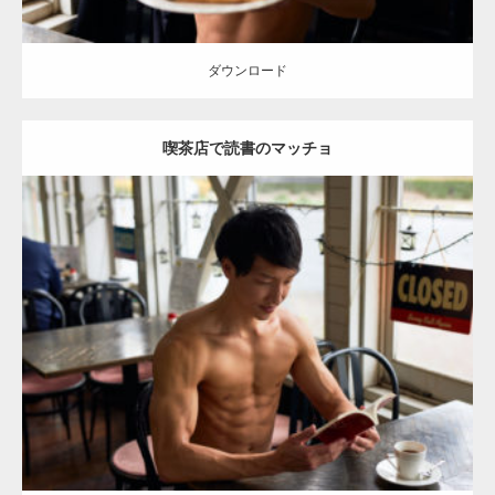
ダウンロード
喫茶店で読書のマッチョ
Update:
2023.02.11
Category:
喫茶店のマッチョ(名古屋)
その他
AKIHITO(細マッチョ)
大
胸筋
上腕二頭筋
肩
腹筋
名古屋 (愛知)
ダウンロード