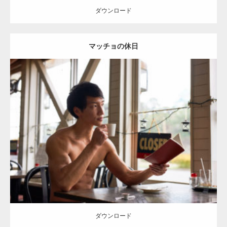
ダウンロード
【YouTube】マッチョフリー素材メンバーが
マッチョの休日
ギネス世界記録…
【TV】TBS番組「ひるおび」にてマッスルプ
Update:
2023.02.11
ラスが紹介されま…
Category:
喫茶店のマッチョ(名古屋)
その他
AKIHITO(細マッチョ)
名
古屋 (愛知)
ダウンロード
TOKYO FMラジオ番組「ONE MORNING」
で紹介さ…
ダウンロード
NHK「所さん！事件ですよ」に取材されまし