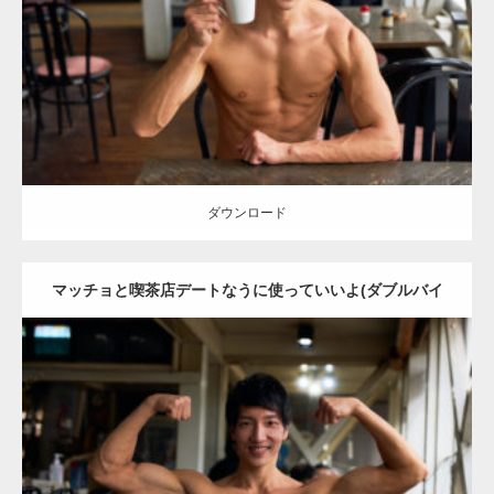
Category:
喫茶店のマッチョ(名古屋)
その他
AKIHITO(細マッチョ)
大
胸筋
肩
腹筋
名古屋 (愛知)
ダウンロード
ダウンロード
マッチョと喫茶店デートなうに使っていいよ(ダブルバイ
セプス)
Update:
2023.02.11
Category:
喫茶店のマッチョ(名古屋)
その他
AKIHITO(細マッチョ)
上
腕二頭筋
腹筋
名古屋 (愛知)