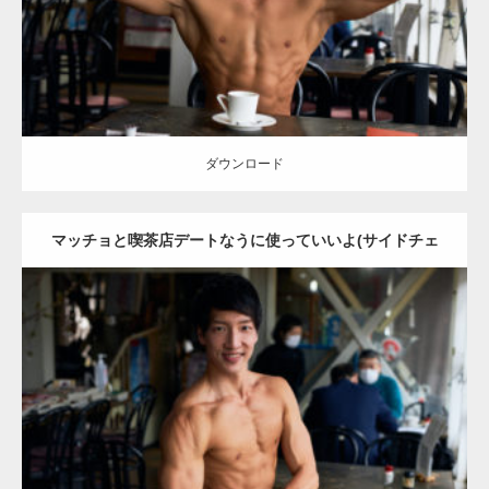
ダウンロード
ダウンロード
マッチョと喫茶店デートなうに使っていいよ(サイドチェ
スト)
Update:
2023.02.11
Category:
喫茶店のマッチョ(名古屋)
その他
AKIHITO(細マッチョ)
大
胸筋
上腕二頭筋
肩
腹筋
名古屋 (愛知)
ダウンロード