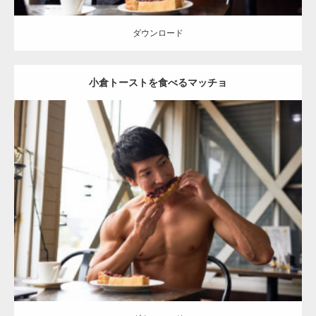
ダウンロード
小倉トーストを食べるマッチョ
Update:
2023.02.11
Category:
喫茶店のマッチョ(名古屋)
その他
AKIHITO(細マッチョ)
肩
名古屋 (愛知)
ダウンロード