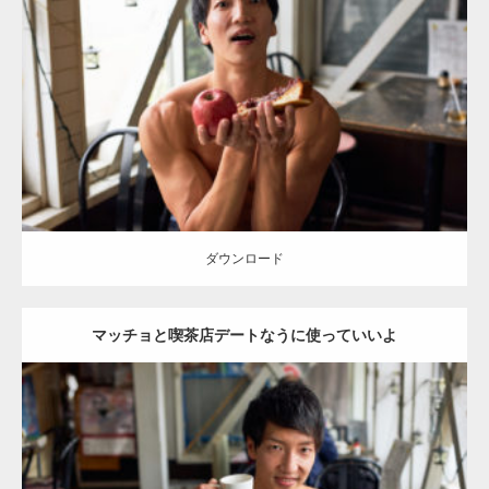
Update:
2023.02.11
Category:
喫茶店のマッチョ(名古屋)
その他
AKIHITO(細マッチョ)
上
腕二頭筋
肩
名古屋 (愛知)
ダウンロード
ダウンロード
マッチョと喫茶店デートなうに使っていいよ
Update:
2023.02.11