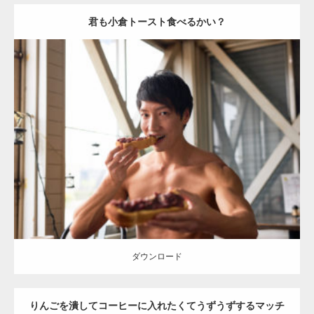
君も小倉トースト食べるかい？
Update:
2023.02.11
Category:
喫茶店のマッチョ(名古屋)
その他
AKIHITO(細マッチョ)
名
古屋 (愛知)
ダウンロード
ダウンロード
りんごを潰してコーヒーに入れたくてうずうずするマッチ