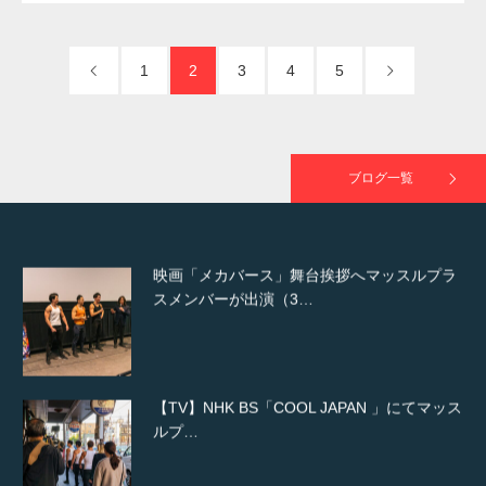
た（6/8放送）
1
2
3
4
5
映画「黄金泥棒」へマッスルプラスメンバー
が出演
ブログ一覧
映画「メカバース」舞台挨拶へマッスルプラ
スメンバーが出演（3…
【TV】NHK BS「COOL JAPAN 」にてマッス
ルプ…