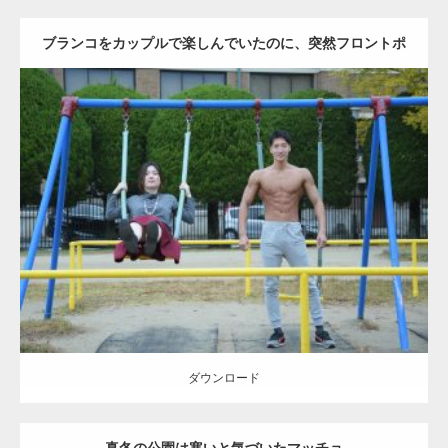
ブランコをカップルで楽しんでいたのに、突然フロントポ
ーズをするマッチョ
Update:
2021.07.6
Category:
公園のマッチョ
その他
AKIHITO(細マッチョ)
腹筋
大胸筋
ダウンロード
ダウンロード
真冬の公園は寒いと気づいたマッチョ