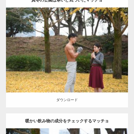
Update:
2021.07.8
Category:
公園のマッチョ
その他
AKIHITO(細マッチョ)
上腕三頭筋
肩
ダウンロード
ダウンロード
暖かい飲み物の成分をチェックするマッチョ