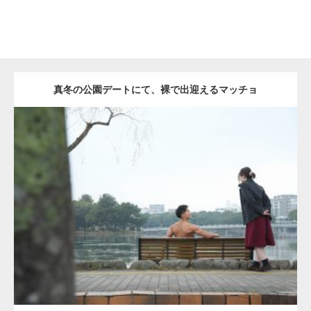
真冬の公園デートにて、裸で出迎えるマッチョ
Update:
2021.07.8
Category:
公園のマッチョ
その他
AKIHITO(細マッチョ)
背中
ダウンロード