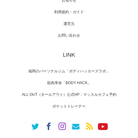
お知らせ
利用規約・ガイド
運営元
【TV】NHK BS「COOL JAPAN 」にてマッス
ルプ…
お問い合わせ
LINK
【WEB】「猫と焼き芋とマッチョ」の素材を
「ねとらぼ」さんに…
福岡のパーソナルジム「ボディハッカーズラボ」
筋肉革命「BODY HACK」
ALL OUT（オールアウト）公式HP：マッスルカフェ予約
ポケットトレーナー