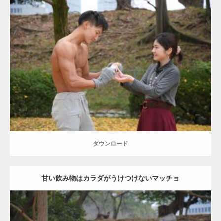
Update:
2021.07.8
Category:
公園のマッチョ
その他
AKIHITO(細マッチョ)
上腕三頭筋
肩
ダウンロード
ダウンロード
甘い飲み物はカラダがうけつけないマッチョ