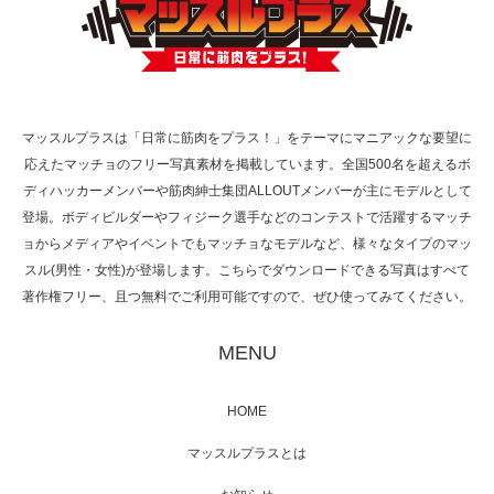
TOKYO FMラジオ番組「ONE MORNING」
で紹介さ…
マッスルプラスは「日常に筋肉をプラス！」をテーマにマニアックな要望に
応えたマッチョのフリー写真素材を掲載しています。全国500名を超えるボ
NHK「所さん！事件ですよ」に取材されまし
ディハッカーメンバーや筋肉紳士集団ALLOUTメンバーが主にモデルとして
た（6/8放送）
登場。ボディビルダーやフィジーク選手などのコンテストで活躍するマッチ
ョからメディアやイベントでもマッチョなモデルなど、様々なタイプのマッ
スル(男性・女性)が登場します。こちらでダウンロードできる写真はすべて
著作権フリー、且つ無料でご利用可能ですので、ぜひ使ってみてください。
映画「黄金泥棒」へマッスルプラスメンバー
が出演
MENU
HOME
映画「メカバース」舞台挨拶へマッスルプラ
マッスルプラスとは
スメンバーが出演（3…