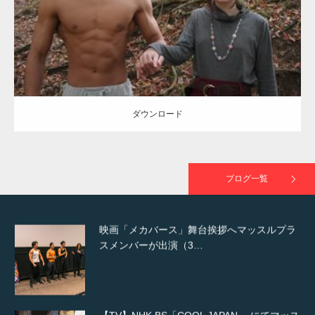
ダウンロード
NHK「所さん！事件ですよ」に取材されまし
た（6/8放送）
ダウンロード
映画「黄金泥棒」へマッスルプラスメンバー
が出演
ブログ一覧
映画「メカバース」舞台挨拶へマッスルプラ
スメンバーが出演（3…
【TV】NHK BS「COOL JAPAN 」にてマッス