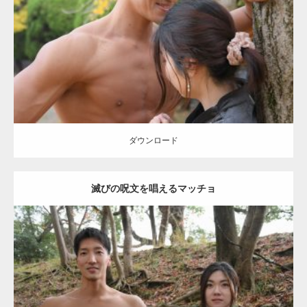
Category:
公園のマッチョ
その他
AKIHITO(細マッチョ)
大胸筋
肩
腹
筋
ダウンロード
【YouTube】マッチョフリー素材メンバーが
ギネス世界記録…
ダウンロード
滅びの呪文を唱えるマッチョ
【TV】TBS番組「ひるおび」にてマッスルプ
ラスが紹介されま…
Update:
2021.07.8
TOKYO FMラジオ番組「ONE MORNING」
Category:
公園のマッチョ
その他
AKIHITO(細マッチョ)
大胸筋
腹筋
で紹介さ…