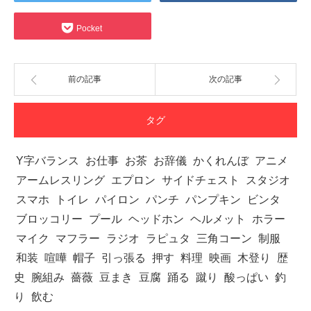
Pocket
前の記事
次の記事
タグ
Y字バランス
お仕事
お茶
お辞儀
かくれんぼ
アニメ
アームレスリング
エプロン
サイドチェスト
スタジオ
スマホ
トイレ
パイロン
パンチ
パンプキン
ビンタ
ブロッコリー
プール
ヘッドホン
ヘルメット
ホラー
マイク
マフラー
ラジオ
ラピュタ
三角コーン
制服
和装
喧嘩
帽子
引っ張る
押す
料理
映画
木登り
歴
史
腕組み
薔薇
豆まき
豆腐
踊る
蹴り
酸っぱい
釣
り
飲む