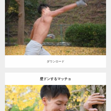
Update:
2021.07.8
Category:
公園のマッチョ
その他
AKIHITO(細マッチョ)
背中
ダウンロード
ダウンロード
壁ドンするマッチョ
Update:
2021.07.8