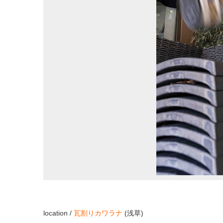
location /
瓦割りカワラナ
(浅草)