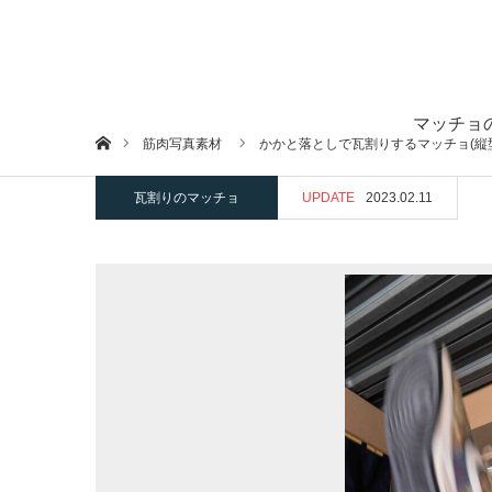
マッチョ
ホーム
筋肉写真素材
かかと落としで瓦割りするマッチョ(縦
瓦割りのマッチョ
UPDATE
2023.02.11