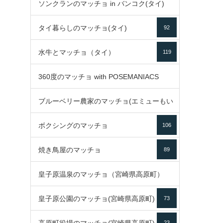
ソンクランのマッチョ in バンコク(タイ)
35
タイ暮らしのマッチョ(タイ)
92
85
水牛とマッチョ（タイ）
119
360度のマッチョ with POSEMANIACS
ブルーベリー農家のマッチョ(エミューもい
49
ボクシングのマッチョ
るよ)
106
72
焼き鳥屋のマッチョ
89
皇子原温泉のマッチョ（宮崎県高原町）
皇子原公園のマッチョ(宮崎県高原町)
73
133
23