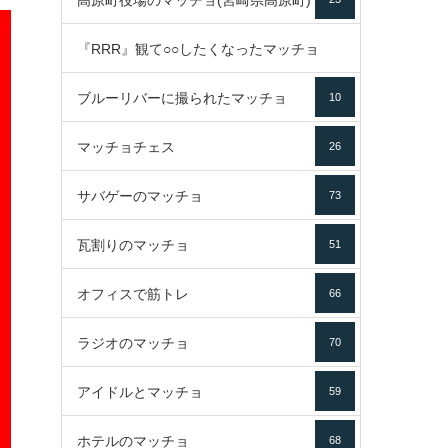
高原町役場のマッチョ(宮崎県高原町)
『RRR』観て○○したくなったマッチョ
ブルーリバーに撮られたマッチョ
10
16
マッチョチェス
26
サバゲーのマッチョ
73
瓦割りのマッチョ
51
オフィスで筋トレ
66
ラジオのマッチョ
70
アイドルとマッチョ
59
ホテルのマッチョ
68