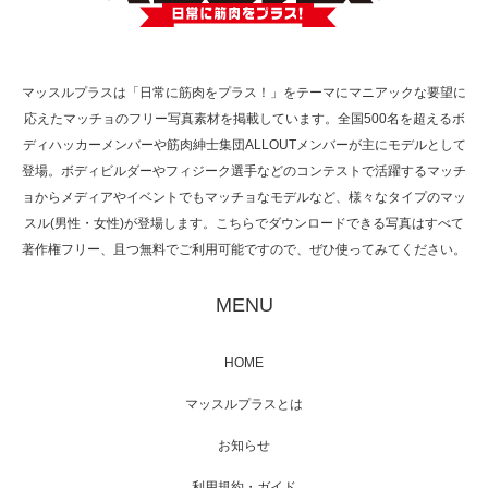
で紹介さ…
マッスルプラスは「日常に筋肉をプラス！」をテーマにマニアックな要望に
応えたマッチョのフリー写真素材を掲載しています。全国500名を超えるボ
NHK「所さん！事件ですよ」に取材されまし
ディハッカーメンバーや筋肉紳士集団ALLOUTメンバーが主にモデルとして
た（6/8放送）
登場。ボディビルダーやフィジーク選手などのコンテストで活躍するマッチ
ョからメディアやイベントでもマッチョなモデルなど、様々なタイプのマッ
スル(男性・女性)が登場します。こちらでダウンロードできる写真はすべて
著作権フリー、且つ無料でご利用可能ですので、ぜひ使ってみてください。
映画「黄金泥棒」へマッスルプラスメンバー
が出演
MENU
HOME
映画「メカバース」舞台挨拶へマッスルプラ
マッスルプラスとは
スメンバーが出演（3…
お知らせ
利用規約・ガイド