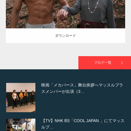
NHK「所さん！事件ですよ」に取材されまし
た（6/8放送）
ダウンロード
映画「黄金泥棒」へマッスルプラスメンバー
が出演
ブログ一覧
映画「メカバース」舞台挨拶へマッスルプラ
スメンバーが出演（3…
【TV】NHK BS「COOL JAPAN 」にてマッス
ルプ…