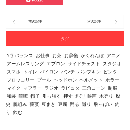
Pocket
前の記事
次の記事
タグ
Y字バランス
お仕事
お茶
お辞儀
かくれんぼ
アニメ
アームレスリング
エプロン
サイドチェスト
スタジオ
スマホ
トイレ
パイロン
パンチ
パンプキン
ビンタ
ブロッコリー
プール
ヘッドホン
ヘルメット
ホラー
マイク
マフラー
ラジオ
ラピュタ
三角コーン
制服
和装
喧嘩
帽子
引っ張る
押す
料理
映画
木登り
歴
史
腕組み
薔薇
豆まき
豆腐
踊る
蹴り
酸っぱい
釣
り
飲む