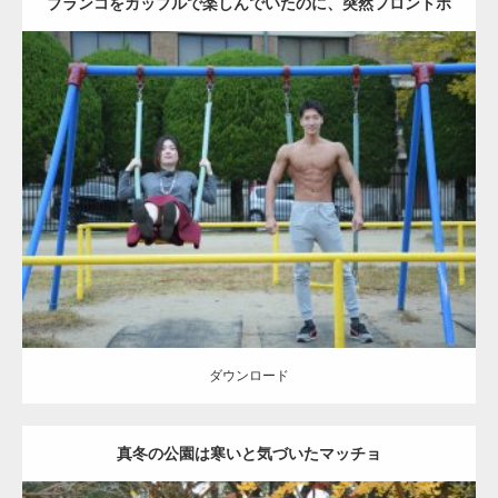
ブランコをカップルで楽しんでいたのに、突然フロントポ
ーズをするマッチョ
Update:
2021.07.6
Category:
公園のマッチョ
その他
AKIHITO(細マッチョ)
腹筋
大胸筋
ダウンロード
ダウンロード
真冬の公園は寒いと気づいたマッチョ