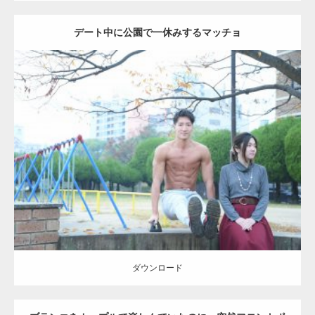
デート中に公園で一休みするマッチョ
Update:
2021.07.6
Category:
公園のマッチョ
その他
AKIHITO(細マッチョ)
腹筋
ダウンロード
ダウンロード