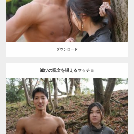
ダウンロード
【YouTube】マッチョフリー素材メンバーが
ギネス世界記録…
ダウンロード
滅びの呪文を唱えるマッチョ
【TV】TBS番組「ひるおび」にてマッスルプ
ラスが紹介されま…
Update:
2021.07.8
TOKYO FMラジオ番組「ONE MORNING」
Category:
公園のマッチョ
その他
AKIHITO(細マッチョ)
大胸筋
腹筋
で紹介さ…
ダウンロード