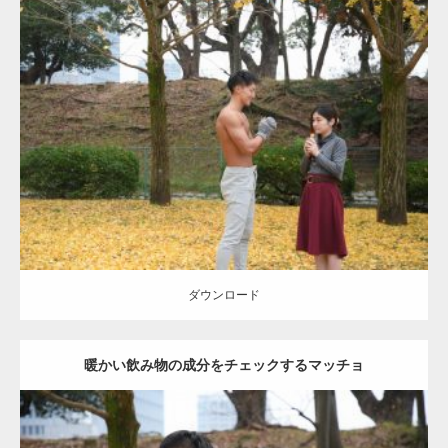
Update:
2021.07.8
Category:
公園のマッチョ
その他
AKIHITO(細マッチョ)
上腕三頭筋
肩
ダウンロード
ダウンロード
暖かい飲み物の成分をチェックするマッチョ