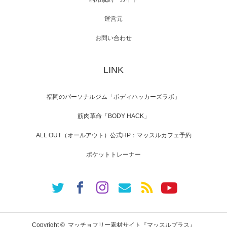
運営元
【TV】NHK BS「COOL JAPAN 」にてマッス
ルプ…
お問い合わせ
LINK
【WEB】「猫と焼き芋とマッチョ」の素材を
「ねとらぼ」さんに…
福岡のパーソナルジム「ボディハッカーズラボ」
筋肉革命「BODY HACK」
ALL OUT（オールアウト）公式HP：マッスルカフェ予約
ポケットトレーナー
Copyright ©
マッチョフリー素材サイト『マッスルプラス』