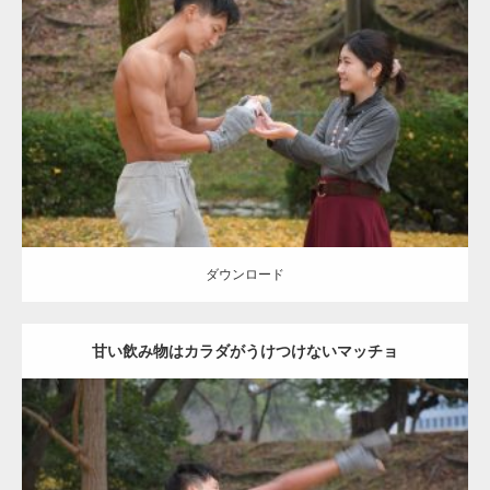
Update:
2021.07.8
Category:
公園のマッチョ
その他
AKIHITO(細マッチョ)
上腕三頭筋
肩
ダウンロード
ダウンロード
甘い飲み物はカラダがうけつけないマッチョ
Update:
2021.07.8