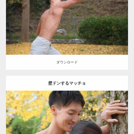
Category:
公園のマッチョ
その他
AKIHITO(細マッチョ)
背中
ダウンロード
ダウンロード
壁ドンするマッチョ
Update:
2021.07.8
Category:
公園のマッチョ
その他
AKIHITO(細マッチョ)
大胸筋
肩
腹
筋