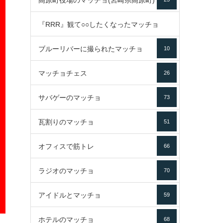
高原町役場のマッチョ(宮崎県高原町)
『RRR』観て○○したくなったマッチョ
ブルーリバーに撮られたマッチョ
10
16
マッチョチェス
26
サバゲーのマッチョ
73
瓦割りのマッチョ
51
オフィスで筋トレ
66
ラジオのマッチョ
70
アイドルとマッチョ
59
ホテルのマッチョ
68