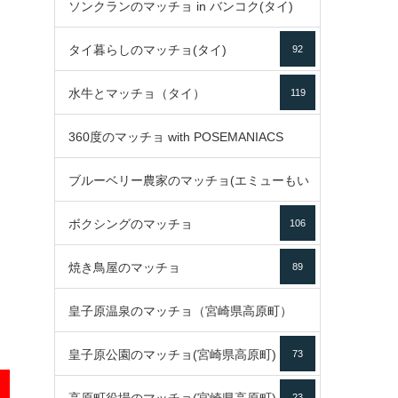
ソンクランのマッチョ in バンコク(タイ)
35
タイ暮らしのマッチョ(タイ)
92
85
水牛とマッチョ（タイ）
119
360度のマッチョ with POSEMANIACS
ブルーベリー農家のマッチョ(エミューもい
49
ボクシングのマッチョ
るよ)
106
72
焼き鳥屋のマッチョ
89
皇子原温泉のマッチョ（宮崎県高原町）
皇子原公園のマッチョ(宮崎県高原町)
73
133
23