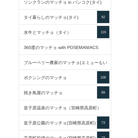
ソンクランのマッチョ in バンコク(タイ)
35
タイ暮らしのマッチョ(タイ)
92
85
水牛とマッチョ（タイ）
119
360度のマッチョ with POSEMANIACS
ブルーベリー農家のマッチョ(エミューもい
49
ボクシングのマッチョ
るよ)
106
72
焼き鳥屋のマッチョ
89
皇子原温泉のマッチョ（宮崎県高原町）
皇子原公園のマッチョ(宮崎県高原町)
73
133
23