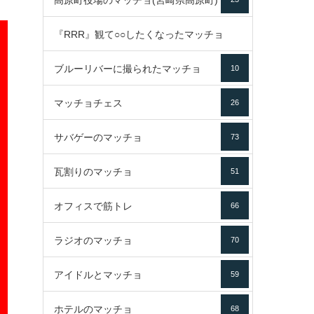
高原町役場のマッチョ(宮崎県高原町)
『RRR』観て○○したくなったマッチョ
ブルーリバーに撮られたマッチョ
10
16
マッチョチェス
26
サバゲーのマッチョ
73
瓦割りのマッチョ
51
オフィスで筋トレ
66
ラジオのマッチョ
70
アイドルとマッチョ
59
ホテルのマッチョ
68