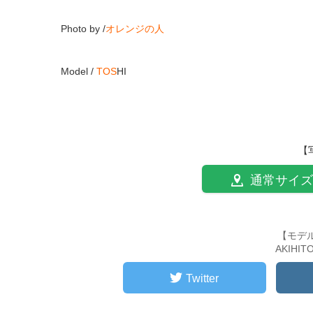
Photo by /
オレンジの人
Model /
TOS
HI
【
通常サイズ
【モデ
AKIHI
Twitter