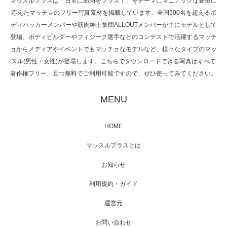
マッスルプラスは「日常に筋肉をプラス！」をテーマにマニアックな要望に
応えたマッチョのフリー写真素材を掲載しています。全国500名を超えるボ
NHK「所さん！事件ですよ」に取材されまし
ディハッカーメンバーや筋肉紳士集団ALLOUTメンバーが主にモデルとして
た（6/8放送）
登場。ボディビルダーやフィジーク選手などのコンテストで活躍するマッチ
ョからメディアやイベントでもマッチョなモデルなど、様々なタイプのマッ
スル(男性・女性)が登場します。こちらでダウンロードできる写真はすべて
著作権フリー、且つ無料でご利用可能ですので、ぜひ使ってみてください。
映画「黄金泥棒」へマッスルプラスメンバー
が出演
MENU
HOME
映画「メカバース」舞台挨拶へマッスルプラ
マッスルプラスとは
スメンバーが出演（3…
お知らせ
利用規約・ガイド
運営元
【TV】NHK BS「COOL JAPAN 」にてマッス
ルプ…
お問い合わせ