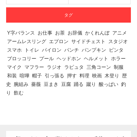
タグ
Y字バランス
お仕事
お茶
お辞儀
かくれんぼ
アニメ
アームレスリング
エプロン
サイドチェスト
スタジオ
スマホ
トイレ
パイロン
パンチ
パンプキン
ビンタ
ブロッコリー
プール
ヘッドホン
ヘルメット
ホラー
マイク
マフラー
ラジオ
ラピュタ
三角コーン
制服
和装
喧嘩
帽子
引っ張る
押す
料理
映画
木登り
歴
史
腕組み
薔薇
豆まき
豆腐
踊る
蹴り
酸っぱい
釣
り
飲む