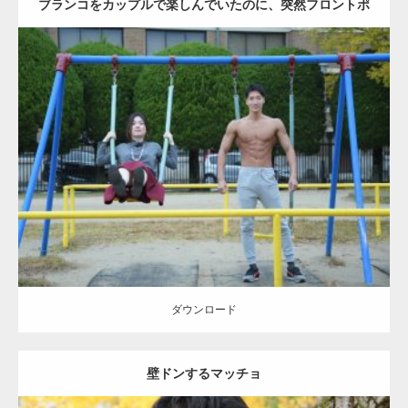
ブランコをカップルで楽しんでいたのに、突然フロントポ
ーズをするマッチョ
Update:
2021.07.6
Category:
公園のマッチョ
その他
AKIHITO(細マッチョ)
腹筋
大胸筋
ダウンロード
ダウンロード
壁ドンするマッチョ