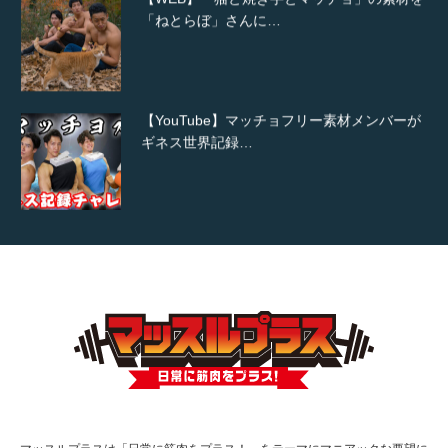
「ねとらぼ」さんに…
【YouTube】マッチョフリー素材メンバーが
ギネス世界記録…
【TV】TBS番組「ひるおび」にてマッスルプ
ラスが紹介されま…
TOKYO FMラジオ番組「ONE MORNING」
で紹介さ…