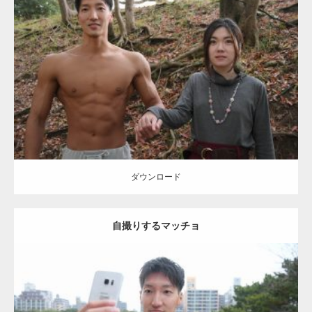
Update:
2021.07.8
Category:
公園のマッチョ
その他
AKIHITO(細マッチョ)
大胸筋
腹筋
ダウンロード
ダウンロード
自撮りするマッチョ
Update:
2021.07.8