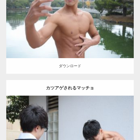
Category:
公園のマッチョ
その他
AKIHITO(細マッチョ)
大胸筋
腹筋
ダウンロード
ダウンロード
カツアゲされるマッチョ
Update:
2021.07.1
Category:
公園のマッチョ
その他
AKIHITO(細マッチョ)
大胸筋
上腕
二頭筋
肩