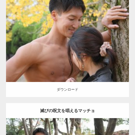
Update:
2021.07.8
Category:
公園のマッチョ
その他
AKIHITO(細マッチョ)
腹筋
大胸筋
肩
ダウンロード
ダウンロード
滅びの呪文を唱えるマッチョ