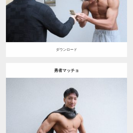
ダウンロード
ダウンロード
勇者マッチョ
Update:
2021.07.8
Category:
公園のマッチョ
その他
AKIHITO(細マッチョ)
大胸筋
肩
腹
筋
ダウンロード