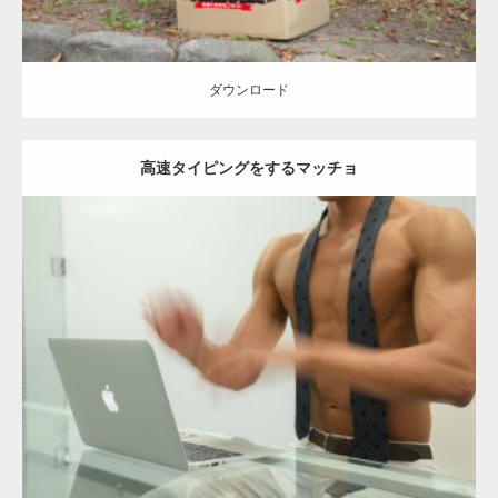
【YouTube】マッチョフリー素材メンバーが
ギネス世界記録…
ダウンロード
高速タイピングをするマッチョ
【TV】TBS番組「ひるおび」にてマッスルプ
ラスが紹介されま…
Update:
2021.07.10
TOKYO FMラジオ番組「ONE MORNING」
Category:
オフィスのマッチョ
その他
AKIHITO(細マッチョ)
大胸筋
で紹介さ…
ダウンロード
NHK「所さん！事件ですよ」に取材されまし
た（6/8放送）