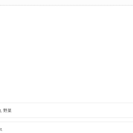
物
野菜
ス