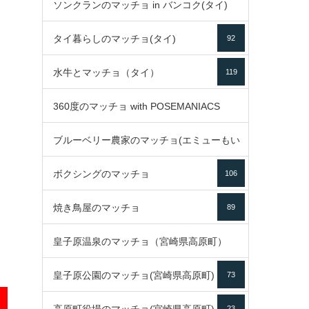
ソンクランのマッチョ in バンコク(タイ)
35
タイ暮らしのマッチョ(タイ)
92
85
水牛とマッチョ（タイ）
119
360度のマッチョ with POSEMANIACS
ブルーベリー農家のマッチョ(エミューもい
49
ボクシングのマッチョ
るよ)
106
72
焼き鳥屋のマッチョ
89
皇子原温泉のマッチョ（宮崎県高原町）
皇子原公園のマッチョ(宮崎県高原町)
73
133
23