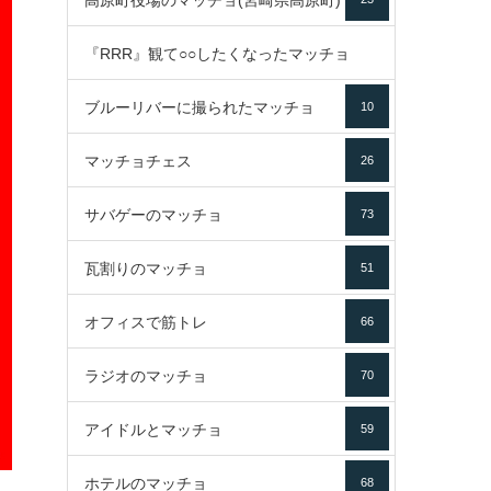
高原町役場のマッチョ(宮崎県高原町)
『RRR』観て○○したくなったマッチョ
ブルーリバーに撮られたマッチョ
10
16
マッチョチェス
26
サバゲーのマッチョ
73
瓦割りのマッチョ
51
オフィスで筋トレ
66
ラジオのマッチョ
70
アイドルとマッチョ
59
ホテルのマッチョ
68