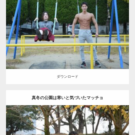
Update:
2021.07.6
Category:
公園のマッチョ
その他
AKIHITO(細マッチョ)
腹筋
大胸筋
ダウンロード
ダウンロード
真冬の公園は寒いと気づいたマッチョ
Update:
2021.07.8