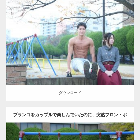
Update:
2021.07.6
Category:
公園のマッチョ
その他
AKIHITO(細マッチョ)
腹筋
ダウンロード
ダウンロード
ブランコをカップルで楽しんでいたのに、突然フロントポ
ーズをするマッチョ