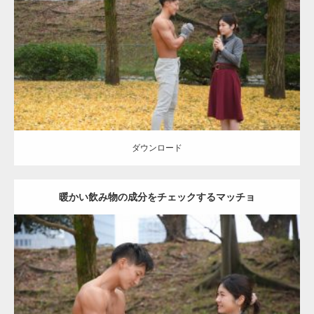
Category:
公園のマッチョ
その他
AKIHITO(細マッチョ)
上腕三頭筋
肩
ダウンロード
ダウンロード
暖かい飲み物の成分をチェックするマッチョ
Update:
2021.07.8
Category:
公園のマッチョ
その他
AKIHITO(細マッチョ)
上腕三頭筋
肩