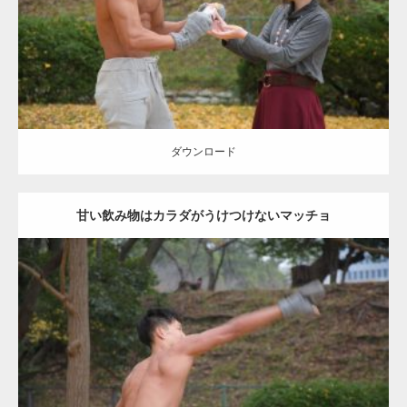
ダウンロード
ダウンロード
甘い飲み物はカラダがうけつけないマッチョ
Update:
2021.07.8
Category:
公園のマッチョ
その他
AKIHITO(細マッチョ)
背中
ダウンロード