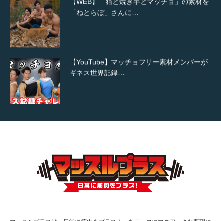
「ねとらぼ」さんに…
【YouTube】マッチョフリー素材メンバーが
ギネス世界記録…
【TV】TBS番組「ひるおび」にてマッスルプ
ラスが紹介されま…
TOKYO FMラジオ番組「ONE MORNING」
で紹介さ…