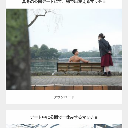
真冬の公園デートにて、裸で出迎えるマッチョ
Update:
2021.07.8
Category:
公園のマッチョ
その他
AKIHITO(細マッチョ)
背中
ダウンロード
ダウンロード
デート中に公園で一休みするマッチョ