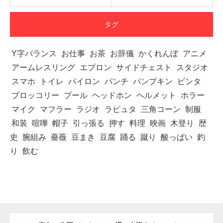
タグ
Y字バランス
お仕事
お茶
お辞儀
かくれんぼ
アニメ
アームレスリング
エプロン
サイドチェスト
スタジオ
スマホ
トイレ
パイロン
パンチ
パンプキン
ビンタ
ブロッコリー
プール
ヘッドホン
ヘルメット
ホラー
マイク
マフラー
ラジオ
ラピュタ
三角コーン
制服
和装
喧嘩
帽子
引っ張る
押す
料理
映画
木登り
歴
史
腕組み
薔薇
豆まき
豆腐
踊る
蹴り
酸っぱい
釣
り
飲む