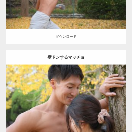
ダウンロード
壁ドンするマッチョ
Update:
2021.07.8
Category:
公園のマッチョ
その他
AKIHITO(細マッチョ)
大胸筋
肩
腹
筋
ダウンロード