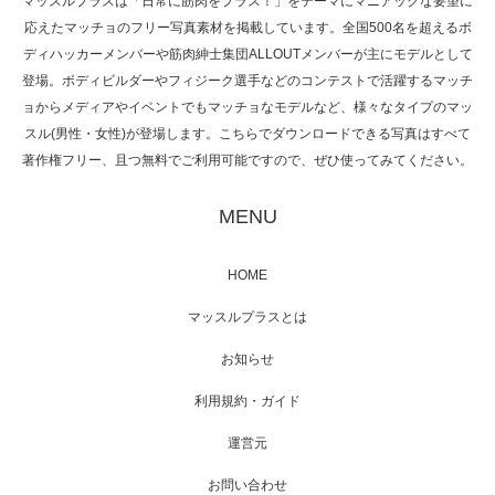
マッスルプラスは「日常に筋肉をプラス！」をテーマにマニアックな要望に
応えたマッチョのフリー写真素材を掲載しています。全国500名を超えるボ
NHK「所さん！事件ですよ」に取材されまし
ディハッカーメンバーや筋肉紳士集団ALLOUTメンバーが主にモデルとして
た（6/8放送）
登場。ボディビルダーやフィジーク選手などのコンテストで活躍するマッチ
ョからメディアやイベントでもマッチョなモデルなど、様々なタイプのマッ
スル(男性・女性)が登場します。こちらでダウンロードできる写真はすべて
著作権フリー、且つ無料でご利用可能ですので、ぜひ使ってみてください。
映画「黄金泥棒」へマッスルプラスメンバー
が出演
MENU
HOME
映画「メカバース」舞台挨拶へマッスルプラ
マッスルプラスとは
スメンバーが出演（3…
お知らせ
利用規約・ガイド
運営元
【TV】NHK BS「COOL JAPAN 」にてマッス
ルプ…
お問い合わせ