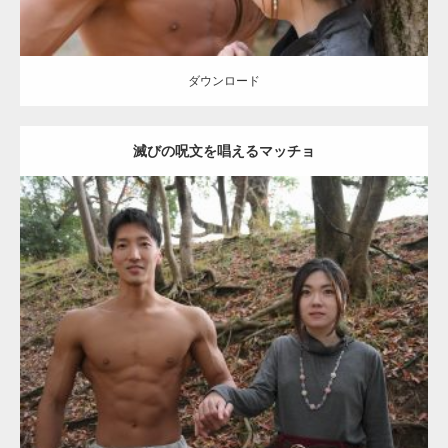
【YouTube】マッチョフリー素材メンバーが
ギネス世界記録…
ダウンロード
滅びの呪文を唱えるマッチョ
【TV】TBS番組「ひるおび」にてマッスルプ
ラスが紹介されま…
Update:
2021.07.8
TOKYO FMラジオ番組「ONE MORNING」
Category:
公園のマッチョ
その他
AKIHITO(細マッチョ)
大胸筋
腹筋
で紹介さ…
ダウンロード
NHK「所さん！事件ですよ」に取材されまし
た（6/8放送）