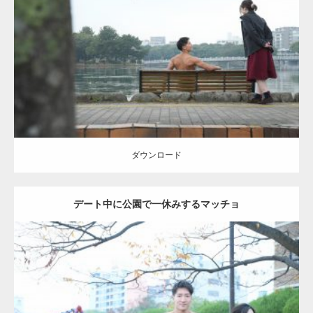
Update:
2021.07.8
Category:
公園のマッチョ
その他
AKIHITO(細マッチョ)
背中
ダウンロード
ダウンロード
デート中に公園で一休みするマッチョ
Update:
2021.07.6
Category:
公園のマッチョ
その他
AKIHITO(細マッチョ)
腹筋