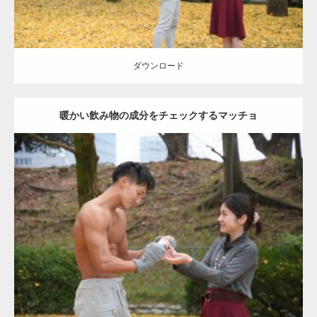
ダウンロード
暖かい飲み物の成分をチェックするマッチョ
Update:
2021.07.8
Category:
公園のマッチョ
その他
AKIHITO(細マッチョ)
上腕三頭筋
肩
ダウンロード