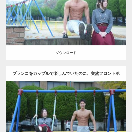
ダウンロード
ダウンロード
ブランコをカップルで楽しんでいたのに、突然フロントポ
ーズをするマッチョ
Update:
2021.07.6
Category:
公園のマッチョ
その他
AKIHITO(細マッチョ)
腹筋
大胸筋
ダウンロード