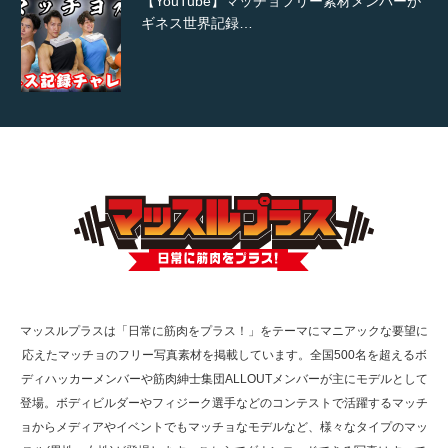
【YouTube】マッチョフリー素材メンバーが
ギネス世界記録…
【TV】TBS番組「ひるおび」にてマッスルプ
ラスが紹介されま…
TOKYO FMラジオ番組「ONE MORNING」
で紹介さ…
マッスルプラスは「日常に筋肉をプラス！」をテーマにマニアックな要望に
応えたマッチョのフリー写真素材を掲載しています。全国500名を超えるボ
NHK「所さん！事件ですよ」に取材されまし
ディハッカーメンバーや筋肉紳士集団ALLOUTメンバーが主にモデルとして
た（6/8放送）
登場。ボディビルダーやフィジーク選手などのコンテストで活躍するマッチ
ョからメディアやイベントでもマッチョなモデルなど、様々なタイプのマッ