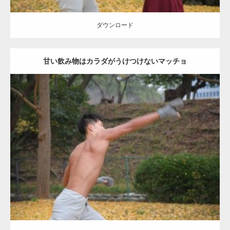
ダウンロード
甘い飲み物はカラダがうけつけないマッチョ
Update:
2021.07.8
Category:
公園のマッチョ
その他
AKIHITO(細マッチョ)
背中
ダウンロード