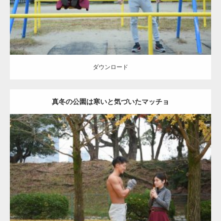
ダウンロード
真冬の公園は寒いと気づいたマッチョ
Update:
2021.07.8
Category:
公園のマッチョ
その他
AKIHITO(細マッチョ)
上腕三頭筋
肩
ダウンロード