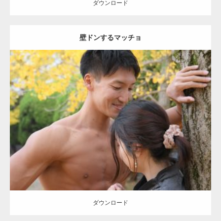
ダウンロード
壁ドンするマッチョ
Update:
2021.07.8
Category:
公園のマッチョ
その他
AKIHITO(細マッチョ)
大胸筋
肩
腹
筋
ダウンロード
【YouTube】マッチョフリー素材メンバーが
ギネス世界記録…
ダウンロード