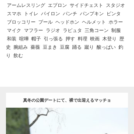
アームレスリング
エプロン
サイドチェスト
スタジオ
スマホ
トイレ
パイロン
パンチ
パンプキン
ビンタ
ブロッコリー
プール
ヘッドホン
ヘルメット
ホラー
マイク
マフラー
ラジオ
ラピュタ
三角コーン
制服
和装
喧嘩
帽子
引っ張る
押す
料理
映画
木登り
歴
史
腕組み
薔薇
豆まき
豆腐
踊る
蹴り
酸っぱい
釣
り
飲む
真冬の公園デートにて、裸で出迎えるマッチョ