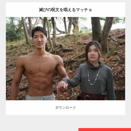
滅びの呪文を唱えるマッチョ
【TV】TBS番組「ひるおび」にてマッスルプ
ラスが紹介されま…
Update:
2021.07.8
TOKYO FMラジオ番組「ONE MORNING」
Category:
公園のマッチョ
その他
AKIHITO(細マッチョ)
大胸筋
腹筋
で紹介さ…
ダウンロード
NHK「所さん！事件ですよ」に取材されまし
た（6/8放送）
ダウンロード
映画「黄金泥棒」へマッスルプラスメンバー
が出演