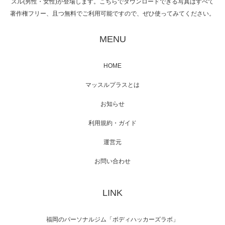
スル(男性・女性)が登場します。こちらでダウンロードできる写真はすべて
著作権フリー、且つ無料でご利用可能ですので、ぜひ使ってみてください。
映画「黄金泥棒」へマッスルプラスメンバー
が出演
MENU
HOME
映画「メカバース」舞台挨拶へマッスルプラ
マッスルプラスとは
スメンバーが出演（3…
お知らせ
利用規約・ガイド
運営元
【TV】NHK BS「COOL JAPAN 」にてマッス
ルプ…
お問い合わせ
LINK
【WEB】「猫と焼き芋とマッチョ」の素材を
「ねとらぼ」さんに…
福岡のパーソナルジム「ボディハッカーズラボ」