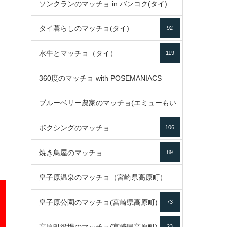
ソンクランのマッチョ in バンコク(タイ)
35
タイ暮らしのマッチョ(タイ)
92
85
水牛とマッチョ（タイ）
119
360度のマッチョ with POSEMANIACS
ブルーベリー農家のマッチョ(エミューもい
49
ボクシングのマッチョ
るよ)
106
72
焼き鳥屋のマッチョ
89
皇子原温泉のマッチョ（宮崎県高原町）
皇子原公園のマッチョ(宮崎県高原町)
73
133
23