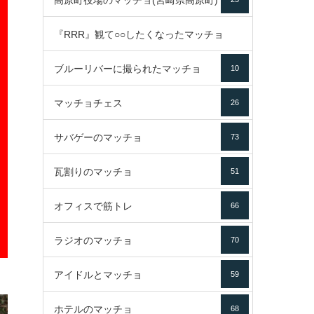
高原町役場のマッチョ(宮崎県高原町)
『RRR』観て○○したくなったマッチョ
ブルーリバーに撮られたマッチョ
10
16
マッチョチェス
26
サバゲーのマッチョ
73
瓦割りのマッチョ
51
オフィスで筋トレ
66
ラジオのマッチョ
70
アイドルとマッチョ
59
ホテルのマッチョ
68