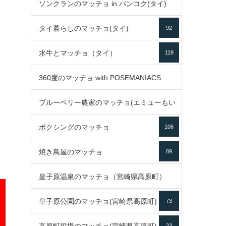
ソンクランのマッチョ in バンコク(タイ)
35
タイ暮らしのマッチョ(タイ)
92
85
水牛とマッチョ（タイ）
119
360度のマッチョ with POSEMANIACS
ブルーベリー農家のマッチョ(エミューもい
49
ボクシングのマッチョ
るよ)
106
72
焼き鳥屋のマッチョ
89
皇子原温泉のマッチョ（宮崎県高原町）
皇子原公園のマッチョ(宮崎県高原町)
73
133
23