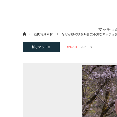
マッチョ
ホーム
筋肉写真素材
なぜか桜の咲き具合に不満なマッチョ(
桜とマッチョ
UPDATE
2021.07.1