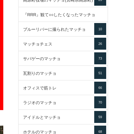
高原町役場のマッチョ(宮崎県高原町)
『RRR』観て○○したくなったマッチョ
ブルーリバーに撮られたマッチョ
10
16
マッチョチェス
26
サバゲーのマッチョ
73
瓦割りのマッチョ
51
オフィスで筋トレ
66
ラジオのマッチョ
70
アイドルとマッチョ
59
ホテルのマッチョ
68