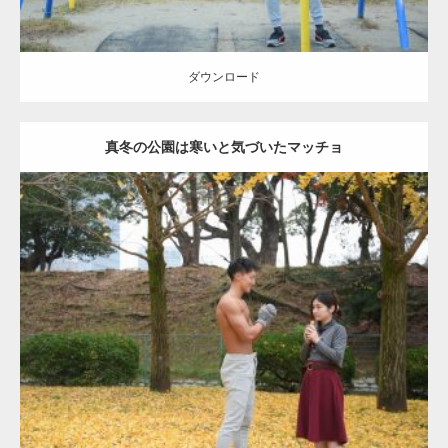
ダウンロード
真冬の公園は寒いと気づいたマッチョ
Update:
2021.07.8
Category:
公園のマッチョ
その他
AKIHITO(細マッチョ)
上腕三頭筋
肩
ダウンロード