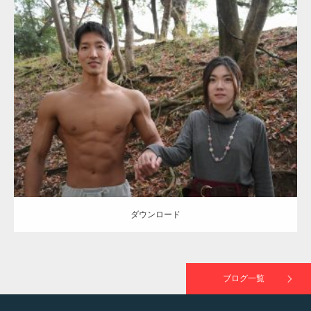
ラスが紹介されま…
Update:
2021.07.8
TOKYO FMラジオ番組「ONE MORNING」
Category:
公園のマッチョ
その他
AKIHITO(細マッチョ)
大胸筋
腹筋
で紹介さ…
ダウンロード
NHK「所さん！事件ですよ」に取材されまし
た（6/8放送）
ダウンロード
映画「黄金泥棒」へマッスルプラスメンバー
が出演
ブログ一覧