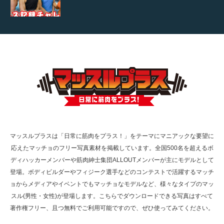
【TV】TBS番組「ひるおび」にてマッスルプ
ラスが紹介されま…
TOKYO FMラジオ番組「ONE MORNING」
で紹介さ…
マッスルプラスは「日常に筋肉をプラス！」をテーマにマニアックな要望に
応えたマッチョのフリー写真素材を掲載しています。全国500名を超えるボ
NHK「所さん！事件ですよ」に取材されまし
ディハッカーメンバーや筋肉紳士集団ALLOUTメンバーが主にモデルとして
た（6/8放送）
登場。ボディビルダーやフィジーク選手などのコンテストで活躍するマッチ
ョからメディアやイベントでもマッチョなモデルなど、様々なタイプのマッ
スル(男性・女性)が登場します。こちらでダウンロードできる写真はすべて
著作権フリー、且つ無料でご利用可能ですので、ぜひ使ってみてください。
映画「黄金泥棒」へマッスルプラスメンバー