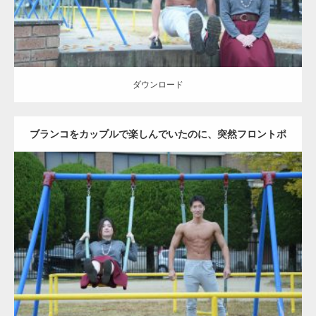
ダウンロード
ブランコをカップルで楽しんでいたのに、突然フロントポ
ーズをするマッチョ
Update:
2021.07.6
Category:
公園のマッチョ
その他
AKIHITO(細マッチョ)
腹筋
大胸筋
ダウンロード