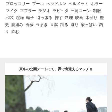
ブロッコリー
プール
ヘッドホン
ヘルメット
ホラー
マイク
マフラー
ラジオ
ラピュタ
三角コーン
制服
和装
喧嘩
帽子
引っ張る
押す
料理
映画
木登り
歴
史
腕組み
薔薇
豆まき
豆腐
踊る
蹴り
酸っぱい
釣
り
飲む
真冬の公園デートにて、裸で出迎えるマッチョ
Update:
2021.07.8
Category:
公園のマッチョ
その他
AKIHITO(細マッチョ)
背中