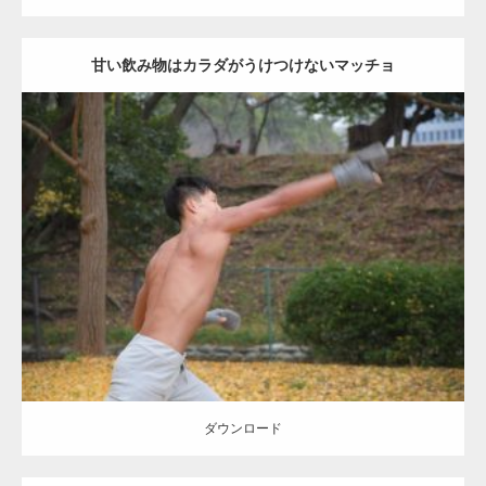
甘い飲み物はカラダがうけつけないマッチョ
Update:
2021.07.8
Category:
公園のマッチョ
その他
AKIHITO(細マッチョ)
背中
ダウンロード
ダウンロード