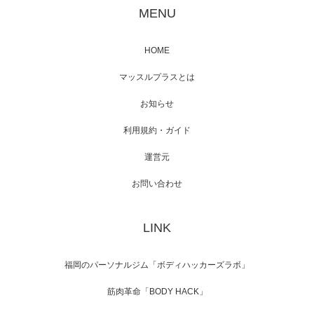
が出演
MENU
HOME
映画「メカバース」舞台挨拶へマッスルプラ
マッスルプラスとは
スメンバーが出演（3…
お知らせ
利用規約・ガイド
運営元
【TV】NHK BS「COOL JAPAN 」にてマッス
ルプ…
お問い合わせ
LINK
【WEB】「猫と焼き芋とマッチョ」の素材を
「ねとらぼ」さんに…
福岡のパーソナルジム「ボディハッカーズラボ」
筋肉革命「BODY HACK」