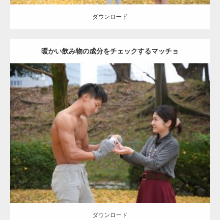
ダウンロード
暖かい飲み物の成分をチェックするマッチョ
Update:
2021.07.8
Category:
公園のマッチョ
その他
AKIHITO(細マッチョ)
上腕三頭筋
肩
ダウンロード
ダウンロード