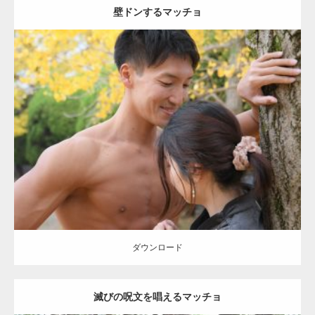
壁ドンするマッチョ
Update:
2021.07.8
Category:
公園のマッチョ
その他
AKIHITO(細マッチョ)
大胸筋
肩
腹
筋
ダウンロード
【YouTube】マッチョフリー素材メンバーが
ギネス世界記録…
ダウンロード
滅びの呪文を唱えるマッチョ
【TV】TBS番組「ひるおび」にてマッスルプ