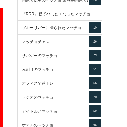
高原町役場のマッチョ(宮崎県高原町)
『RRR』観て○○したくなったマッチョ
ブルーリバーに撮られたマッチョ
10
16
マッチョチェス
26
サバゲーのマッチョ
73
瓦割りのマッチョ
51
オフィスで筋トレ
66
ラジオのマッチョ
70
アイドルとマッチョ
59
ホテルのマッチョ
68