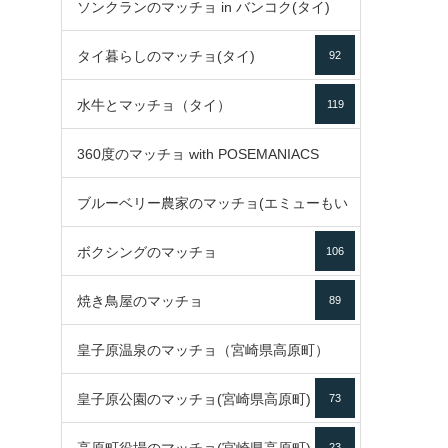
ソンクランのマッチョ in バンコク(タイ)
35
タイ暮らしのマッチョ(タイ)
92
85
水牛とマッチョ（タイ）
119
360度のマッチョ with POSEMANIACS
ブルーベリー農家のマッチョ(エミューもい
49
ボクシングのマッチョ
るよ)
106
72
焼き鳥屋のマッチョ
89
皇子原温泉のマッチョ（宮崎県高原町）
皇子原公園のマッチョ(宮崎県高原町)
73
133
23