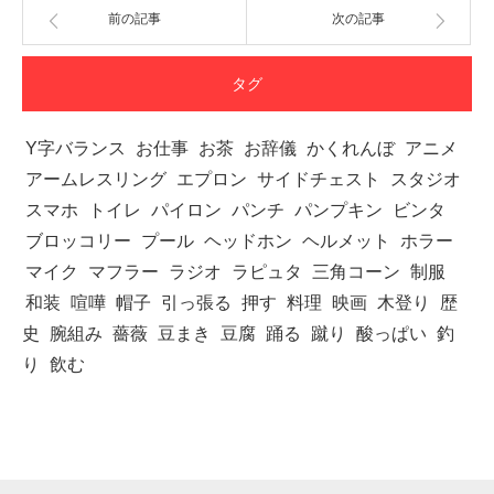
前の記事
次の記事
タグ
Y字バランス
お仕事
お茶
お辞儀
かくれんぼ
アニメ
アームレスリング
エプロン
サイドチェスト
スタジオ
スマホ
トイレ
パイロン
パンチ
パンプキン
ビンタ
ブロッコリー
プール
ヘッドホン
ヘルメット
ホラー
マイク
マフラー
ラジオ
ラピュタ
三角コーン
制服
和装
喧嘩
帽子
引っ張る
押す
料理
映画
木登り
歴
史
腕組み
薔薇
豆まき
豆腐
踊る
蹴り
酸っぱい
釣
り
飲む