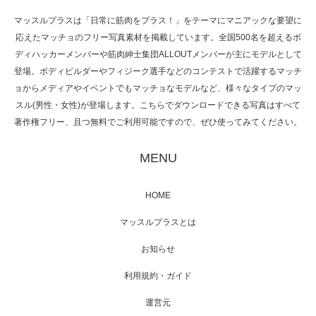
マッスルプラスは「日常に筋肉をプラス！」をテーマにマニアックな要望に
応えたマッチョのフリー写真素材を掲載しています。全国500名を超えるボ
NHK「所さん！事件ですよ」に取材されまし
ディハッカーメンバーや筋肉紳士集団ALLOUTメンバーが主にモデルとして
た（6/8放送）
登場。ボディビルダーやフィジーク選手などのコンテストで活躍するマッチ
ョからメディアやイベントでもマッチョなモデルなど、様々なタイプのマッ
スル(男性・女性)が登場します。こちらでダウンロードできる写真はすべて
著作権フリー、且つ無料でご利用可能ですので、ぜひ使ってみてください。
映画「黄金泥棒」へマッスルプラスメンバー
が出演
MENU
HOME
映画「メカバース」舞台挨拶へマッスルプラ
マッスルプラスとは
スメンバーが出演（3…
お知らせ
利用規約・ガイド
運営元
【TV】NHK BS「COOL JAPAN 」にてマッス