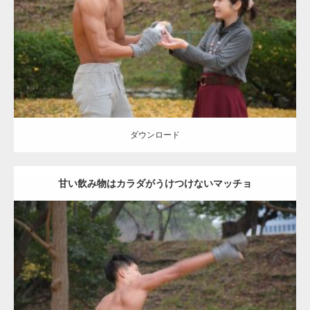
Category:
公園のマッチョ
その他
AKIHITO(細マッチョ)
上腕三頭筋
肩
ダウンロード
ダウンロード
甘い飲み物はカラダがうけつけないマッチョ
Update:
2021.07.8
Category:
公園のマッチョ
その他
AKIHITO(細マッチョ)
背中