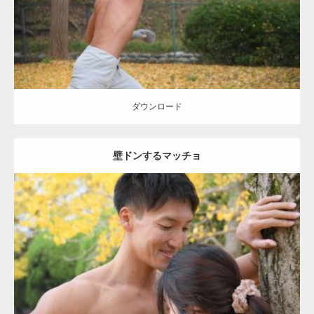
ダウンロード
ダウンロード
壁ドンするマッチョ
Update:
2021.07.8
Category:
公園のマッチョ
その他
AKIHITO(細マッチョ)
大胸筋
肩
腹
筋
ダウンロード