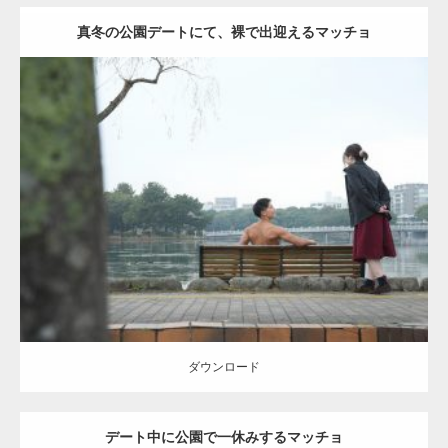
真冬の公園デートにて、裸で出迎えるマッチョ
Update:
2021.07.8
Category:
公園のマッチョ
その他
AKIHITO(細マッチョ)
背中
ダウンロード
ダウンロード
デート中に公園で一休みするマッチョ