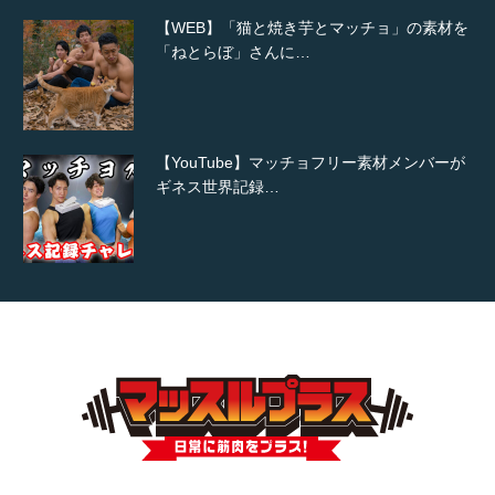
【WEB】「猫と焼き芋とマッチョ」の素材を
「ねとらぼ」さんに…
【YouTube】マッチョフリー素材メンバーが
ギネス世界記録…
【TV】TBS番組「ひるおび」にてマッスルプ
ラスが紹介されま…
TOKYO FMラジオ番組「ONE MORNING」
で紹介さ…