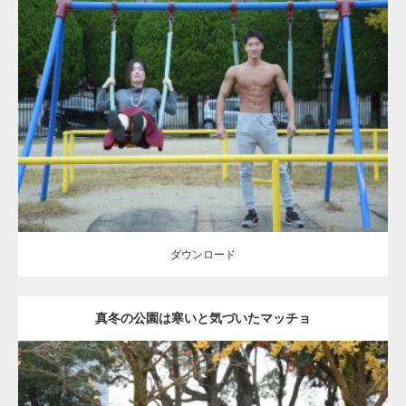
Update:
2021.07.6
Category:
公園のマッチョ
その他
AKIHITO(細マッチョ)
腹筋
大胸筋
ダウンロード
ダウンロード
真冬の公園は寒いと気づいたマッチョ