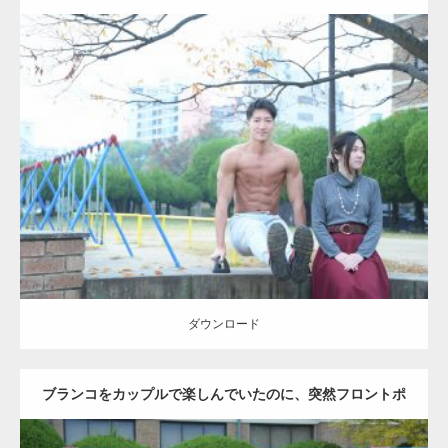
Update:
2021.07.6
Category:
公園のマッチョ
その他
AKIHITO(細マッチョ)
腹筋
ダウンロード
ダウンロード
ブランコをカップルで楽しんでいたのに、突然フロントポ
ーズをするマッチョ