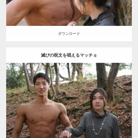
【YouTube】マッチョフリー素材メンバーが
ギネス世界記録…
ダウンロード
滅びの呪文を唱えるマッチョ
【TV】TBS番組「ひるおび」にてマッスルプ
ラスが紹介されま…
Update:
2021.07.8
TOKYO FMラジオ番組「ONE MORNING」
Category:
公園のマッチョ
その他
AKIHITO(細マッチョ)
大胸筋
腹筋
で紹介さ…
ダウンロード
NHK「所さん！事件ですよ」に取材されまし