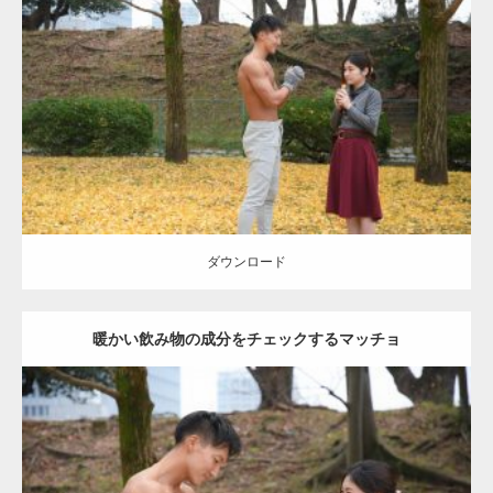
Update:
2021.07.8
Category:
公園のマッチョ
その他
AKIHITO(細マッチョ)
上腕三頭筋
肩
ダウンロード
ダウンロード
暖かい飲み物の成分をチェックするマッチョ
Update:
2021.07.8