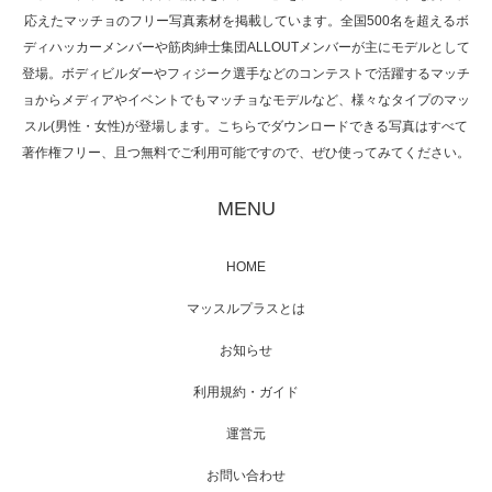
応えたマッチョのフリー写真素材を掲載しています。全国500名を超えるボ
NHK「所さん！事件ですよ」に取材されまし
ディハッカーメンバーや筋肉紳士集団ALLOUTメンバーが主にモデルとして
た（6/8放送）
登場。ボディビルダーやフィジーク選手などのコンテストで活躍するマッチ
ョからメディアやイベントでもマッチョなモデルなど、様々なタイプのマッ
スル(男性・女性)が登場します。こちらでダウンロードできる写真はすべて
著作権フリー、且つ無料でご利用可能ですので、ぜひ使ってみてください。
映画「黄金泥棒」へマッスルプラスメンバー
が出演
MENU
HOME
映画「メカバース」舞台挨拶へマッスルプラ
マッスルプラスとは
スメンバーが出演（3…
お知らせ
利用規約・ガイド
運営元
【TV】NHK BS「COOL JAPAN 」にてマッス
ルプ…
お問い合わせ