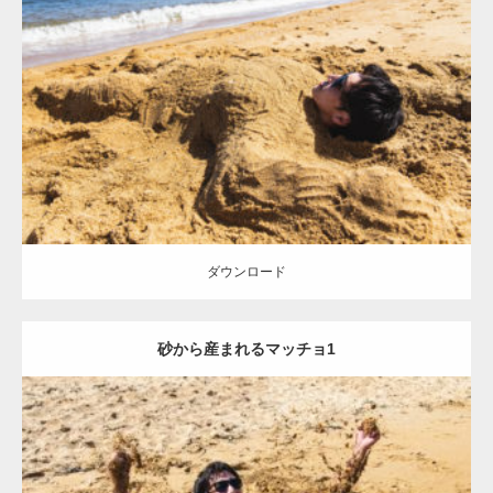
Update:
2021.07.8
Category:
海のマッチョ
オレンジの人
AKIHITO(細マッチョ)
ダウンロード
ダウンロード
砂から産まれるマッチョ1
Update:
2021.07.8