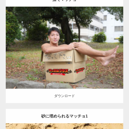
Update:
2023.04.28
Category:
公園のマッチョ
オレンジの人
AKIHITO(細マッチョ)
脚
捨
てマッチョ
ダウンロード
ダウンロード
砂に埋められるマッチョ1