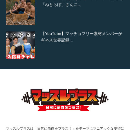
「ねとらぼ」さんに…
【YouTube】マッチョフリー素材メンバーが
ギネス世界記録…
【TV】TBS番組「ひるおび」にてマッスルプ
ラスが紹介されま…
TOKYO FMラジオ番組「ONE MORNING」
で紹介さ…
マッスルプラスは「日常に筋肉をプラス！」をテーマにマニアックな要望に