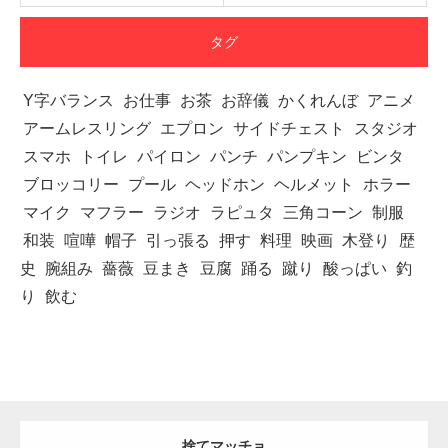
タグ
Y字バランス
お仕事
お茶
お辞儀
かくれんぼ
アニメ
アームレスリング
エプロン
サイドチェスト
スタジオ
スマホ
トイレ
パイロン
パンチ
パンプキン
ビンタ
ブロッコリー
プール
ヘッドホン
ヘルメット
ホラー
マイク
マフラー
ラジオ
ラピュタ
三角コーン
制服
和装
喧嘩
帽子
引っ張る
押す
料理
映画
木登り
歴
史
腕組み
薔薇
豆まき
豆腐
踊る
蹴り
酸っぱい
釣
り
飲む
捨てマッチョ