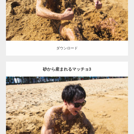
ダウンロード
ダウンロード
砂から産まれるマッチョ3
Update:
2021.07.8
Category:
海のマッチョ
オレンジの人
AKIHITO(細マッチョ)
ダウンロード