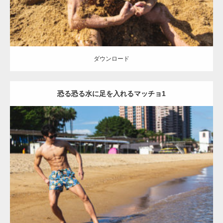
ダウンロード
恐る恐る水に足を入れるマッチョ1
Update:
2021.07.8
Category:
海のマッチョ
オレンジの人
AKIHITO(細マッチョ)
脚
腹筋
ダウンロード