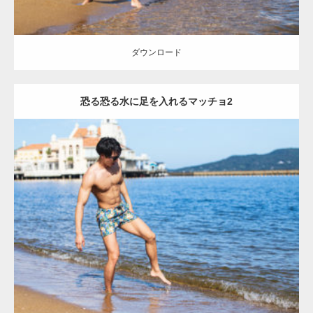
【YouTube】マッチョフリー素材メンバーが
ギネス世界記録…
ダウンロード
恐る恐る水に足を入れるマッチョ2
【TV】TBS番組「ひるおび」にてマッスルプ
ラスが紹介されま…
Update:
2021.07.8
TOKYO FMラジオ番組「ONE MORNING」
Category:
海のマッチョ
オレンジの人
AKIHITO(細マッチョ)
大胸筋
で紹介さ…
脚
ダウンロード
NHK「所さん！事件ですよ」に取材されまし
た（6/8放送）