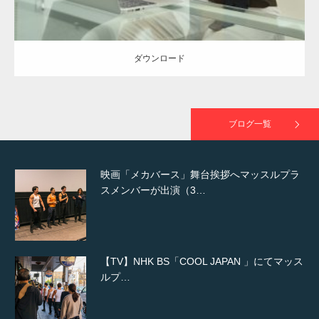
NHK「所さん！事件ですよ」に取材されまし
た（6/8放送）
ダウンロード
映画「黄金泥棒」へマッスルプラスメンバー
が出演
ブログ一覧
映画「メカバース」舞台挨拶へマッスルプラ
スメンバーが出演（3…
【TV】NHK BS「COOL JAPAN 」にてマッス
ルプ…