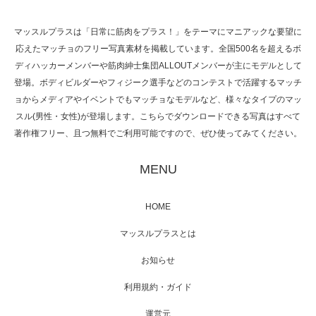
マッスルプラスは「日常に筋肉をプラス！」をテーマにマニアックな要望に
応えたマッチョのフリー写真素材を掲載しています。全国500名を超えるボ
NHK「所さん！事件ですよ」に取材されまし
ディハッカーメンバーや筋肉紳士集団ALLOUTメンバーが主にモデルとして
た（6/8放送）
登場。ボディビルダーやフィジーク選手などのコンテストで活躍するマッチ
ョからメディアやイベントでもマッチョなモデルなど、様々なタイプのマッ
スル(男性・女性)が登場します。こちらでダウンロードできる写真はすべて
著作権フリー、且つ無料でご利用可能ですので、ぜひ使ってみてください。
映画「黄金泥棒」へマッスルプラスメンバー
が出演
MENU
HOME
映画「メカバース」舞台挨拶へマッスルプラ
マッスルプラスとは
スメンバーが出演（3…
お知らせ
利用規約・ガイド
運営元
【TV】NHK BS「COOL JAPAN 」にてマッス