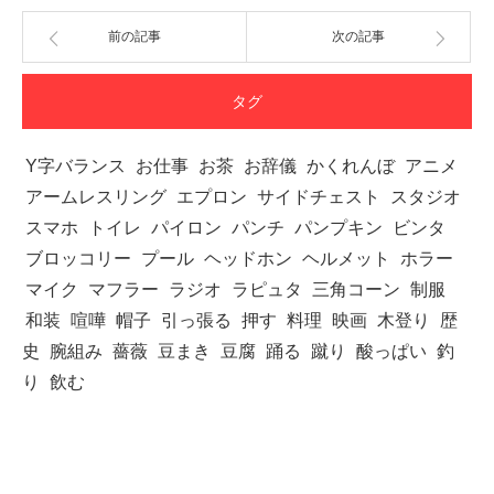
前の記事
次の記事
タグ
Y字バランス
お仕事
お茶
お辞儀
かくれんぼ
アニメ
アームレスリング
エプロン
サイドチェスト
スタジオ
スマホ
トイレ
パイロン
パンチ
パンプキン
ビンタ
ブロッコリー
プール
ヘッドホン
ヘルメット
ホラー
マイク
マフラー
ラジオ
ラピュタ
三角コーン
制服
和装
喧嘩
帽子
引っ張る
押す
料理
映画
木登り
歴
史
腕組み
薔薇
豆まき
豆腐
踊る
蹴り
酸っぱい
釣
り
飲む