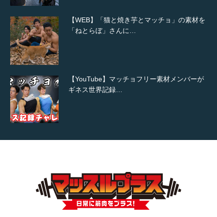
【WEB】「猫と焼き芋とマッチョ」の素材を
「ねとらぼ」さんに…
【YouTube】マッチョフリー素材メンバーが
ギネス世界記録…
【TV】TBS番組「ひるおび」にてマッスルプ
ラスが紹介されま…
TOKYO FMラジオ番組「ONE MORNING」
で紹介さ…