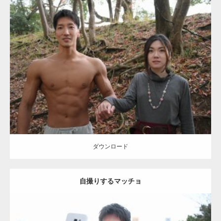
Update:
2021.07.8
Category:
公園のマッチョ
その他
AKIHITO(細マッチョ)
大胸筋
腹筋
ダウンロード
ダウンロード
自撮りするマッチョ