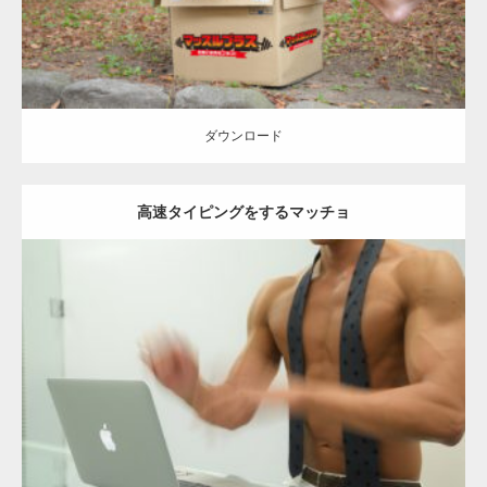
【YouTube】マッチョフリー素材メンバーが
ギネス世界記録…
ダウンロード
高速タイピングをするマッチョ
【TV】TBS番組「ひるおび」にてマッスルプ
ラスが紹介されま…
Update:
2021.07.10
TOKYO FMラジオ番組「ONE MORNING」
Category:
オフィスのマッチョ
その他
AKIHITO(細マッチョ)
大胸筋
で紹介さ…
ダウンロード