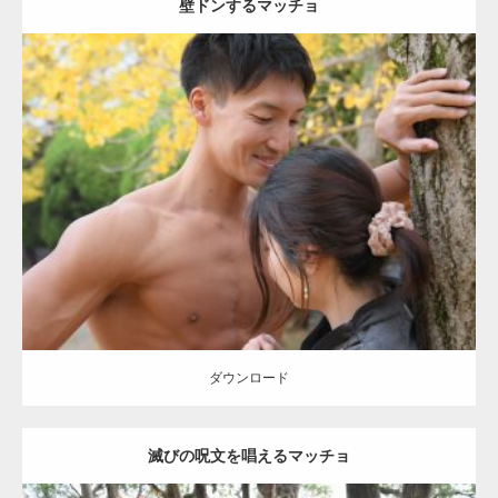
壁ドンするマッチョ
Update:
2021.07.8
Category:
公園のマッチョ
その他
AKIHITO(細マッチョ)
大胸筋
肩
腹
筋
ダウンロード
ダウンロード
滅びの呪文を唱えるマッチョ