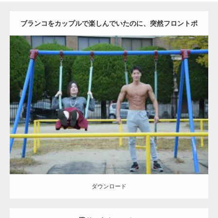
ブランコをカップルで楽しんでいたのに、突然フロントポ
ーズをするマッチョ
Update:
2021.07.6
Category:
公園のマッチョ
その他
AKIHITO(細マッチョ)
大胸筋
腹筋
ダウンロード
ダウンロード