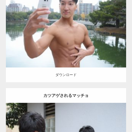
Update:
2021.07.8
Category:
公園のマッチョ
その他
AKIHITO(細マッチョ)
大胸筋
腹筋
ダウンロード
ダウンロード
カツアゲされるマッチョ
Update:
2021.07.1