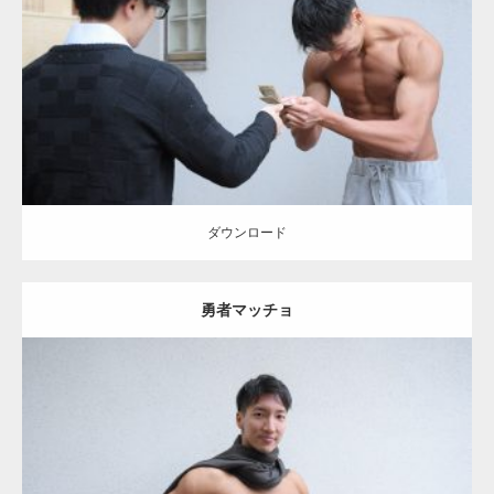
Category:
公園のマッチョ
その他
AKIHITO(細マッチョ)
大胸筋
上腕
二頭筋
肩
ダウンロード
ダウンロード
勇者マッチョ
Update:
2021.07.8
Category:
公園のマッチョ
その他
AKIHITO(細マッチョ)
腹筋
大胸筋
肩