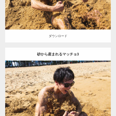
ダウンロード
砂から産まれるマッチョ3
Update:
2021.07.8
Category:
海のマッチョ
オレンジの人
AKIHITO(細マッチョ)
ダウンロード