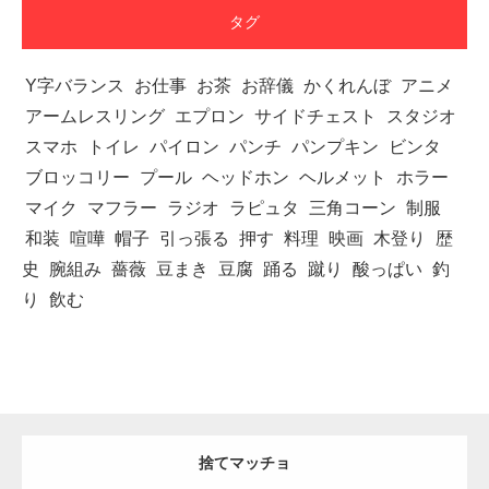
タグ
Y字バランス
お仕事
お茶
お辞儀
かくれんぼ
アニメ
アームレスリング
エプロン
サイドチェスト
スタジオ
スマホ
トイレ
パイロン
パンチ
パンプキン
ビンタ
ブロッコリー
プール
ヘッドホン
ヘルメット
ホラー
マイク
マフラー
ラジオ
ラピュタ
三角コーン
制服
和装
喧嘩
帽子
引っ張る
押す
料理
映画
木登り
歴
史
腕組み
薔薇
豆まき
豆腐
踊る
蹴り
酸っぱい
釣
り
飲む
捨てマッチョ