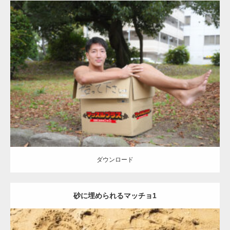
Update:
2023.04.28
Category:
公園のマッチョ
オレンジの人
AKIHITO(細マッチョ)
脚
捨
てマッチョ
ダウンロード
ダウンロード
砂に埋められるマッチョ1