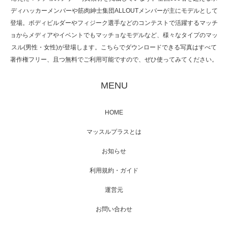
NHK「所さん！事件ですよ」に取材されまし
ディハッカーメンバーや筋肉紳士集団ALLOUTメンバーが主にモデルとして
た（6/8放送）
登場。ボディビルダーやフィジーク選手などのコンテストで活躍するマッチ
ョからメディアやイベントでもマッチョなモデルなど、様々なタイプのマッ
スル(男性・女性)が登場します。こちらでダウンロードできる写真はすべて
著作権フリー、且つ無料でご利用可能ですので、ぜひ使ってみてください。
映画「黄金泥棒」へマッスルプラスメンバー
が出演
MENU
HOME
映画「メカバース」舞台挨拶へマッスルプラ
マッスルプラスとは
スメンバーが出演（3…
お知らせ
利用規約・ガイド
運営元
【TV】NHK BS「COOL JAPAN 」にてマッス
ルプ…
お問い合わせ