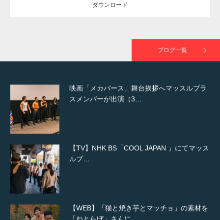
ダウンロード
映画「黄金泥棒」へマッスルプラスメンバー
が出演
ブログ一覧
映画「メカバース」舞台挨拶へマッスルプラ
スメンバーが出演（3…
【TV】NHK BS「COOL JAPAN 」にてマッス
ルプ…
【WEB】「猫と焼き芋とマッチョ」の素材を
「ねとらぼ」さんに…