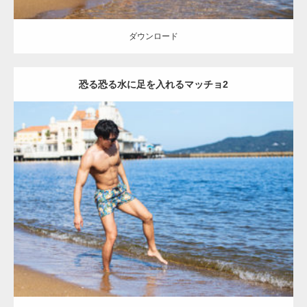
【YouTube】マッチョフリー素材メンバーが
ギネス世界記録…
ダウンロード
恐る恐る水に足を入れるマッチョ2
【TV】TBS番組「ひるおび」にてマッスルプ
ラスが紹介されま…
Update:
2021.07.8
TOKYO FMラジオ番組「ONE MORNING」
Category:
海のマッチョ
オレンジの人
AKIHITO(細マッチョ)
大胸筋
で紹介さ…
脚
ダウンロード
NHK「所さん！事件ですよ」に取材されまし
た（6/8放送）