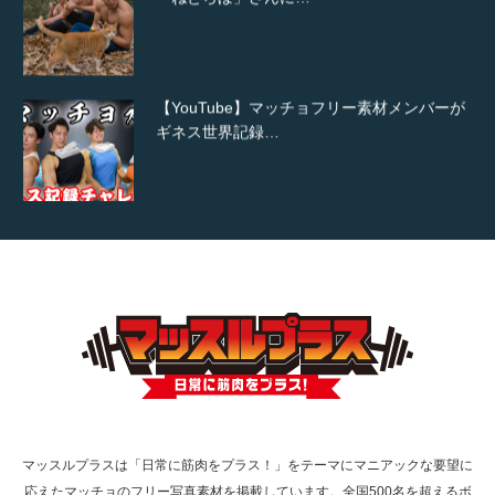
【YouTube】マッチョフリー素材メンバーが
ギネス世界記録…
【TV】TBS番組「ひるおび」にてマッスルプ
ラスが紹介されま…
TOKYO FMラジオ番組「ONE MORNING」
で紹介さ…
マッスルプラスは「日常に筋肉をプラス！」をテーマにマニアックな要望に
応えたマッチョのフリー写真素材を掲載しています。全国500名を超えるボ