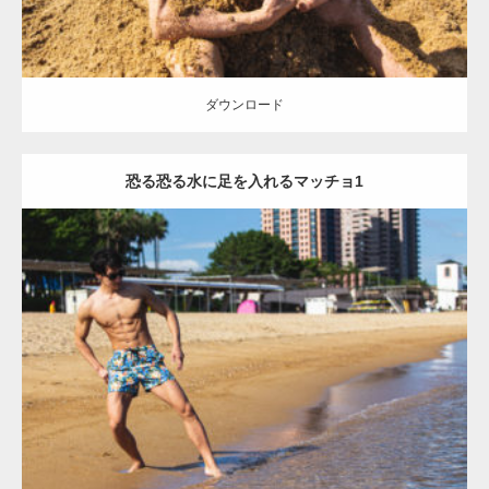
ダウンロード
恐る恐る水に足を入れるマッチョ1
Update:
2021.07.8
Category:
海のマッチョ
オレンジの人
AKIHITO(細マッチョ)
脚
腹筋
ダウンロード