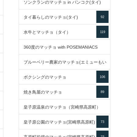
ソンクランのマッチョ in バンコク(タイ)
35
タイ暮らしのマッチョ(タイ)
92
85
水牛とマッチョ（タイ）
119
360度のマッチョ with POSEMANIACS
ブルーベリー農家のマッチョ(エミューもい
49
ボクシングのマッチョ
るよ)
106
72
焼き鳥屋のマッチョ
89
皇子原温泉のマッチョ（宮崎県高原町）
皇子原公園のマッチョ(宮崎県高原町)
73
133
23