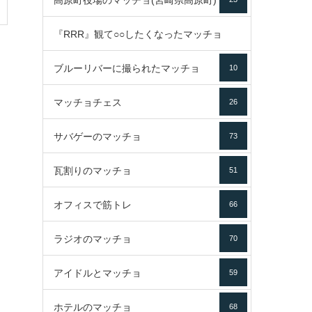
高原町役場のマッチョ(宮崎県高原町)
『RRR』観て○○したくなったマッチョ
ブルーリバーに撮られたマッチョ
10
16
マッチョチェス
26
サバゲーのマッチョ
73
瓦割りのマッチョ
51
オフィスで筋トレ
66
ラジオのマッチョ
70
アイドルとマッチョ
59
ホテルのマッチョ
68