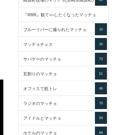
高原町役場のマッチョ(宮崎県高原町)
『RRR』観て○○したくなったマッチョ
ブルーリバーに撮られたマッチョ
10
16
マッチョチェス
26
サバゲーのマッチョ
73
瓦割りのマッチョ
51
オフィスで筋トレ
66
ラジオのマッチョ
70
アイドルとマッチョ
59
ホテルのマッチョ
68