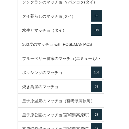
ソンクランのマッチョ in バンコク(タイ)
35
タイ暮らしのマッチョ(タイ)
92
85
水牛とマッチョ（タイ）
119
ご
360度のマッチョ with POSEMANIACS
、
ブルーベリー農家のマッチョ(エミューもい
49
ボクシングのマッチョ
るよ)
106
72
焼き鳥屋のマッチョ
89
皇子原温泉のマッチョ（宮崎県高原町）
皇子原公園のマッチョ(宮崎県高原町)
73
133
23