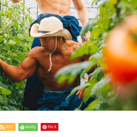
RSS
feedly
Pin it