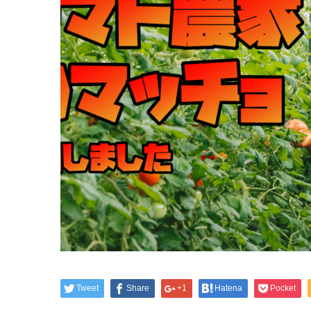
Tweet
Share
+1
Hatena
Pocket