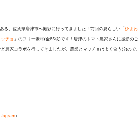
でもある、佐賀県唐津市へ撮影に行ってきました！前回の夏らしい「
ひまわ
マッチョ
」のフリー素材(全85枚)です！唐津のトマト農家さんに撮影の
ど農家コラボを行ってきましたが、農業とマッチョはよく合う(?)ので
nstagram
)