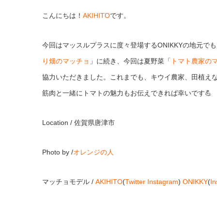
こんにちは！
AKIHITO
です。
今回はマッスルプラスに度々登場するONIKKYの地元
り畑のマッチョ
」に続き、今回は夏野菜「
トマト農家の
協力いただきました。これまでも、キウイ農家、田植えな
筋肉と一緒にトマトの魅力もお伝えできれば幸いです💪
Location / 佐賀県唐津市
Photo by /
オレンジの人
マッチョモデル /
AKIHITO
(
Twitter
Instagram
)
ONIKKY
(
I