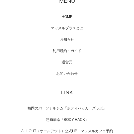
MENU
HOME
映画「黄金泥棒」へマッスルプラスメンバー
マッスルプラスとは
が出演
お知らせ
利用規約・ガイド
運営元
映画「メカバース」舞台挨拶へマッスルプラ
スメンバーが出演（3…
お問い合わせ
LINK
【TV】NHK BS「COOL JAPAN 」にてマッス
ルプ…
福岡のパーソナルジム「ボディハッカーズラボ」
筋肉革命「BODY HACK」
ALL OUT（オールアウト）公式HP：マッスルカフェ予約