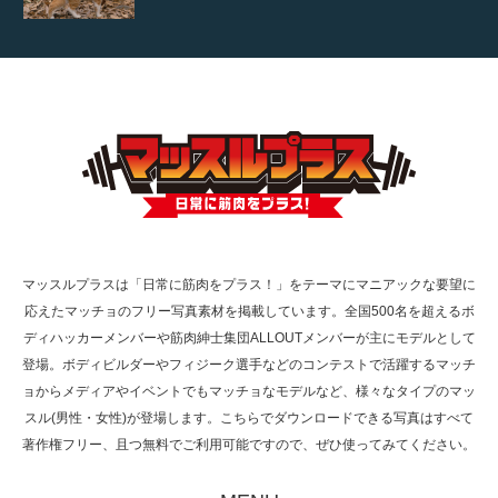
【YouTube】マッチョフリー素材メンバーが
ギネス世界記録…
【TV】TBS番組「ひるおび」にてマッスルプ
ラスが紹介されま…
マッスルプラスは「日常に筋肉をプラス！」をテーマにマニアックな要望に
応えたマッチョのフリー写真素材を掲載しています。全国500名を超えるボ
TOKYO FMラジオ番組「ONE MORNING」
ディハッカーメンバーや筋肉紳士集団ALLOUTメンバーが主にモデルとして
で紹介さ…
登場。ボディビルダーやフィジーク選手などのコンテストで活躍するマッチ
ョからメディアやイベントでもマッチョなモデルなど、様々なタイプのマッ
スル(男性・女性)が登場します。こちらでダウンロードできる写真はすべて
著作権フリー、且つ無料でご利用可能ですので、ぜひ使ってみてください。
NHK「所さん！事件ですよ」に取材されまし
た（6/8放送）