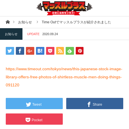
ホーム
お知らせ
Time Outでマッスルプラスが紹介されました
お知らせ
UPDATE
2020.09.24
https://www.timeout.com/tokyo/news/this-japanese-stock-image-
library-offers-free-photos-of-shirtless-muscle-men-doing-things-
091120
Tweet
Share
Pocket