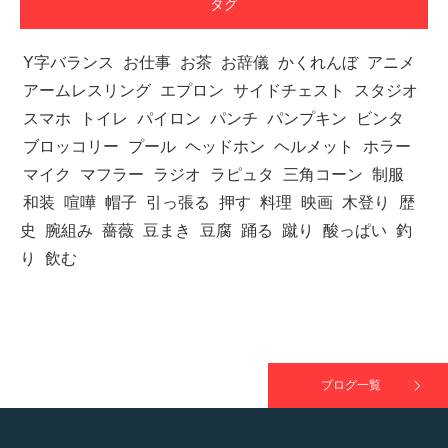
タグ
Y字バランス
お仕事
お茶
お辞儀
かくれんぼ
アニメ
アームレスリング
【TV】TBS番組「ひるおび」にてマッスルプ
エプロン
サイドチェスト
スタジオ
ラスが紹介されま…
スマホ
トイレ
パイロン
パンチ
パンプキン
ビンタ
ブロッコリー
プール
ヘッドホン
ヘルメット
ホラー
マイク
マフラー
ラジオ
ラピュタ
三角コーン
制服
和装
喧嘩
帽子
引っ張る
押す
料理
映画
木登り
歴
TOKYO FMラジオ番組「ONE MORNING」
史
腕組み
薔薇
豆まき
豆腐
踊る
蹴り
酸っぱい
釣
で紹介さ…
り
飲む
NHK「所さん！事件ですよ」に取材されまし
た（6/8放送）
ブログ一覧