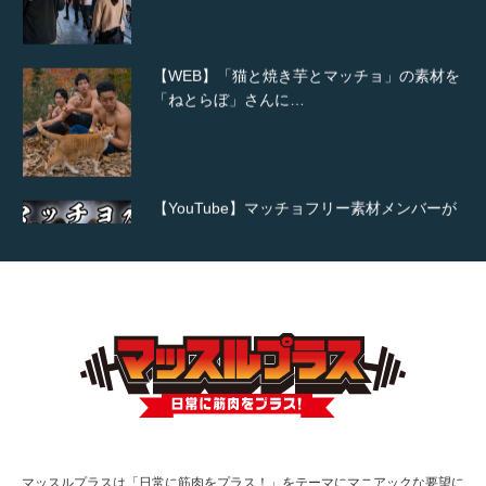
「ねとらぼ」さんに…
【YouTube】マッチョフリー素材メンバーが
ギネス世界記録…
【TV】TBS番組「ひるおび」にてマッスルプ
ラスが紹介されま…
TOKYO FMラジオ番組「ONE MORNING」
で紹介さ…
マッスルプラスは「日常に筋肉をプラス！」をテーマにマニアックな要望に