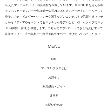
応えたマッチョのフリー写真素材を掲載しています。全国500名を超えるボ
NHK「所さん！事件ですよ」に取材されまし
ディハッカーメンバーや筋肉紳士集団ALLOUTメンバーが主にモデルとして
た（6/8放送）
登場。ボディビルダーやフィジーク選手などのコンテストで活躍するマッチ
ョからメディアやイベントでもマッチョなモデルなど、様々なタイプのマッ
スル(男性・女性)が登場します。こちらでダウンロードできる写真はすべて
著作権フリー、且つ無料でご利用可能ですので、ぜひ使ってみてください。
映画「黄金泥棒」へマッスルプラスメンバー
が出演
MENU
HOME
映画「メカバース」舞台挨拶へマッスルプラ
マッスルプラスとは
スメンバーが出演（3…
お知らせ
利用規約・ガイド
運営元
【TV】NHK BS「COOL JAPAN 」にてマッス
ルプ…
お問い合わせ