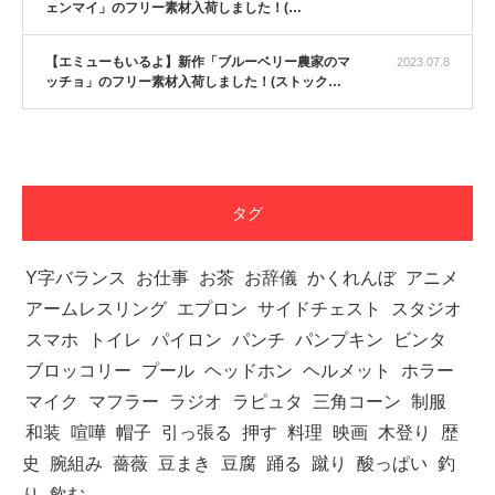
ェンマイ」のフリー素材入荷しました！(…
【YouTube】マッチョフリー素材メンバーが
【エミューもいるよ】新作「ブルーベリー農家のマ
2023.07.8
ギネス世界記録…
ッチョ」のフリー素材入荷しました！(ストック…
【TV】TBS番組「ひるおび」にてマッスルプ
ラスが紹介されま…
タグ
Y字バランス
お仕事
お茶
お辞儀
かくれんぼ
アニメ
アームレスリング
エプロン
サイドチェスト
スタジオ
TOKYO FMラジオ番組「ONE MORNING」
で紹介さ…
スマホ
トイレ
パイロン
パンチ
パンプキン
ビンタ
ブロッコリー
プール
ヘッドホン
ヘルメット
ホラー
マイク
マフラー
ラジオ
ラピュタ
三角コーン
制服
和装
喧嘩
帽子
引っ張る
押す
料理
映画
木登り
歴
NHK「所さん！事件ですよ」に取材されまし
史
腕組み
薔薇
豆まき
豆腐
踊る
蹴り
酸っぱい
釣
た（6/8放送）
り
飲む