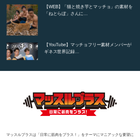
「ねとらぼ」さんに…
【YouTube】マッチョフリー素材メンバーが
ギネス世界記録…
【TV】TBS番組「ひるおび」にてマッスルプ
ラスが紹介されま…
TOKYO FMラジオ番組「ONE MORNING」
で紹介さ…
マッスルプラスは「日常に筋肉をプラス！」をテーマにマニアックな要望に