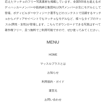
応えたマッチョのフリー写真素材を掲載しています。全国500名を超えるボ
NHK「所さん！事件ですよ」に取材されまし
ディハッカーメンバーや筋肉紳士集団ALLOUTメンバーが主にモデルとして
た（6/8放送）
登場。ボディビルダーやフィジーク選手などのコンテストで活躍するマッチ
ョからメディアやイベントでもマッチョなモデルなど、様々なタイプのマッ
スル(男性・女性)が登場します。こちらでダウンロードできる写真はすべて
著作権フリー、且つ無料でご利用可能ですので、ぜひ使ってみてください。
映画「黄金泥棒」へマッスルプラスメンバー
が出演
MENU
HOME
映画「メカバース」舞台挨拶へマッスルプラ
マッスルプラスとは
スメンバーが出演（3…
お知らせ
利用規約・ガイド
運営元
【TV】NHK BS「COOL JAPAN 」にてマッス
ルプ…
お問い合わせ