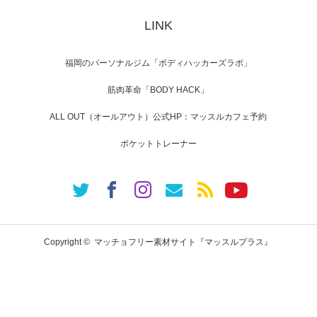
LINK
【WEB】「猫と焼き芋とマッチョ」の素材を
「ねとらぼ」さんに…
福岡のパーソナルジム「ボディハッカーズラボ」
筋肉革命「BODY HACK」
ALL OUT（オールアウト）公式HP：マッスルカフェ予約
ポケットトレーナー
Copyright ©
マッチョフリー素材サイト『マッスルプラス』