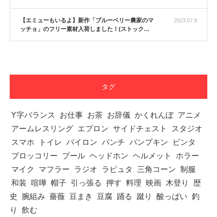
【YouTube】マッチョフリー素材メンバーが
【エミューもいるよ】新作「ブルーベリー農家のマ
ギネス世界記録…
2023.07.8
ッチョ」のフリー素材入荷しました！(ストック…
【TV】TBS番組「ひるおび」にてマッスルプ
ラスが紹介されま…
タグ
Y字バランス
お仕事
お茶
お辞儀
かくれんぼ
アニメ
アームレスリング
TOKYO FMラジオ番組「ONE MORNING」
エプロン
サイドチェスト
スタジオ
で紹介さ…
スマホ
トイレ
パイロン
パンチ
パンプキン
ビンタ
ブロッコリー
プール
ヘッドホン
ヘルメット
ホラー
マイク
マフラー
ラジオ
ラピュタ
三角コーン
制服
和装
喧嘩
帽子
引っ張る
押す
料理
映画
木登り
歴
NHK「所さん！事件ですよ」に取材されまし
史
腕組み
薔薇
豆まき
豆腐
踊る
蹴り
酸っぱい
釣
た（6/8放送）
り
飲む