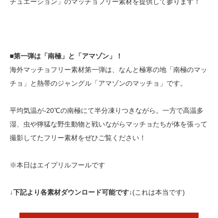
チュエーション」のマッチョフリー素材を提供して参ります！
■第一弾は「南極」と「アマゾン」！
海外マッチョフリー素材第一弾は、なんと極寒の地「南極のマッ
チョ」と熱帯のジャングル「アマゾンのマッチョ」です。
平均気温が-20℃の南極にて半分凍りつきながら。一方で高温多
湿、虫や獰猛な野生動物と戦いながらマッチョたちが体を張って
撮影してたフリー素材をぜひご覧ください！
※本日はエイプリルフールです
↓下記より各素材ダウンロード可能です↓
(これは本当です)