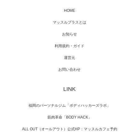
が出演
HOME
マッスルプラスとは
映画「メカバース」舞台挨拶へマッスルプラ
お知らせ
スメンバーが出演（3…
利用規約・ガイド
運営元
お問い合わせ
【TV】NHK BS「COOL JAPAN 」にてマッス
ルプ…
LINK
福岡のパーソナルジム「ボディハッカーズラボ」
【WEB】「猫と焼き芋とマッチョ」の素材を
「ねとらぼ」さんに…
筋肉革命「BODY HACK」
ALL OUT（オールアウト）公式HP：マッスルカフェ予約