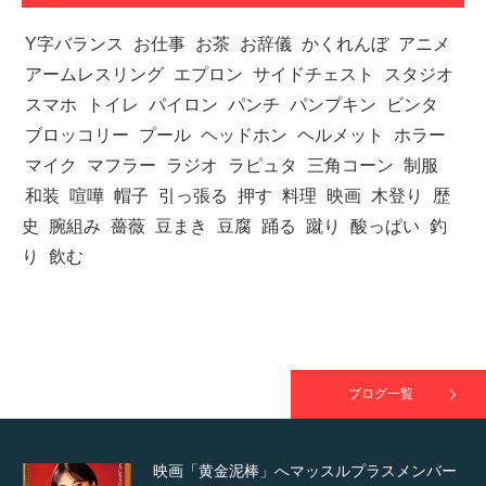
ラスが紹介されま…
Y字バランス
お仕事
お茶
お辞儀
かくれんぼ
アニメ
アームレスリング
エプロン
サイドチェスト
スタジオ
スマホ
トイレ
パイロン
パンチ
パンプキン
ビンタ
TOKYO FMラジオ番組「ONE MORNING」
ブロッコリー
プール
ヘッドホン
ヘルメット
ホラー
で紹介さ…
マイク
マフラー
ラジオ
ラピュタ
三角コーン
制服
和装
喧嘩
帽子
引っ張る
押す
料理
映画
木登り
歴
史
腕組み
薔薇
豆まき
豆腐
踊る
蹴り
酸っぱい
釣
NHK「所さん！事件ですよ」に取材されまし
り
飲む
た（6/8放送）
映画「黄金泥棒」へマッスルプラスメンバー
ブログ一覧
が出演