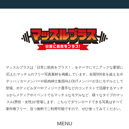
【TV】TBS番組「ひるおび」にてマッスルプ
ラスが紹介されま…
TOKYO FMラジオ番組「ONE MORNING」
で紹介さ…
マッスルプラスは「日常に筋肉をプラス！」をテーマにマニアックな要望に
応えたマッチョのフリー写真素材を掲載しています。全国500名を超えるボ
ディハッカーメンバーや筋肉紳士集団ALLOUTメンバーが主にモデルとして
登場。ボディビルダーやフィジーク選手などのコンテストで活躍するマッチ
NHK「所さん！事件ですよ」に取材されまし
ョからメディアやイベントでもマッチョなモデルなど、様々なタイプのマッ
た（6/8放送）
スル(男性・女性)が登場します。こちらでダウンロードできる写真はすべて
著作権フリー、且つ無料でご利用可能ですので、ぜひ使ってみてください。
MENU
映画「黄金泥棒」へマッスルプラスメンバー