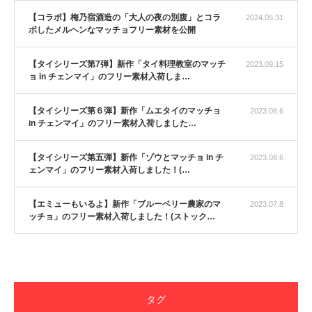
【コラボ】梅乃宿酒造の「大人の夜の別腹」とコラ
2024.05.31
ボしたメルヘンなマッチョフリー素材を公開
【タイシリーズ第7弾】新作「タイ料理教室のマッチ
2023.09.15
ョ in チェンマイ」のフリー素材入荷しま…
【タイシリーズ第６弾】新作「ムエタイのマッチョ
2023.08.6
in チェンマイ」のフリー素材入荷しました…
【タイシリーズ第五弾】新作「ゾウとマッチョ in チ
2023.08.6
ェンマイ」のフリー素材入荷しました！(…
【エミューもいるよ】新作「ブルーベリー農家のマ
2023.07.8
ッチョ」のフリー素材入荷しました！(ストック…
【YouTube】マッチョフリー素材メンバーが
ギネス世界記録…
タグ
【TV】TBS番組「ひるおび」にてマッスルプ