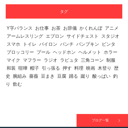
【TV】TBS番組「ひるおび」にてマッスルプ
ラスが紹介されま…
タグ
Y字バランス
お仕事
お茶
お辞儀
かくれんぼ
アニメ
アームレスリング
エプロン
サイドチェスト
スタジオ
TOKYO FMラジオ番組「ONE MORNING」
で紹介さ…
スマホ
トイレ
パイロン
パンチ
パンプキン
ビンタ
ブロッコリー
プール
ヘッドホン
ヘルメット
ホラー
マイク
マフラー
ラジオ
ラピュタ
三角コーン
制服
和装
喧嘩
帽子
引っ張る
押す
料理
映画
木登り
歴
NHK「所さん！事件ですよ」に取材されまし
史
腕組み
薔薇
豆まき
豆腐
踊る
蹴り
酸っぱい
釣
た（6/8放送）
り
飲む
映画「黄金泥棒」へマッスルプラスメンバー
が出演
ブログ一覧