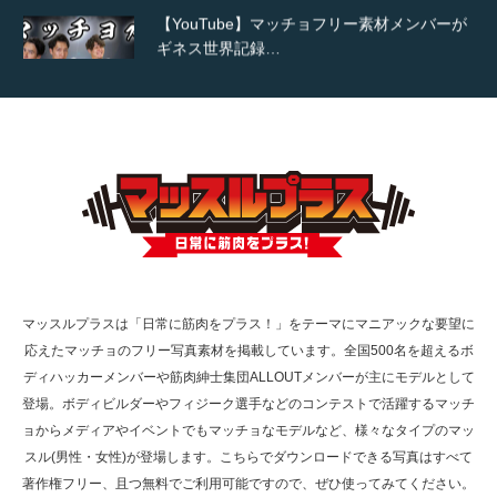
【TV】TBS番組「ひるおび」にてマッスルプ
ラスが紹介されま…
TOKYO FMラジオ番組「ONE MORNING」
で紹介さ…
マッスルプラスは「日常に筋肉をプラス！」をテーマにマニアックな要望に
応えたマッチョのフリー写真素材を掲載しています。全国500名を超えるボ
NHK「所さん！事件ですよ」に取材されまし
ディハッカーメンバーや筋肉紳士集団ALLOUTメンバーが主にモデルとして
た（6/8放送）
登場。ボディビルダーやフィジーク選手などのコンテストで活躍するマッチ
ョからメディアやイベントでもマッチョなモデルなど、様々なタイプのマッ
スル(男性・女性)が登場します。こちらでダウンロードできる写真はすべて
著作権フリー、且つ無料でご利用可能ですので、ぜひ使ってみてください。