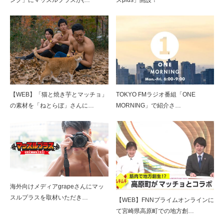
ング」にマッスルプラスが(…
スplus」開設！
【WEB】「猫と焼き芋とマッチョ」
TOKYO FMラジオ番組「ONE
の素材を「ねとらぼ」さんに…
MORNING」で紹介さ…
【YouTube】マッチョフリー素材メンバーが
ギネス世界記録…
海外向けメディアgrapeさんにマッ
スルプラスを取材いただき…
【WEB】FNNプライムオンラインに
て宮崎県高原町での地方創…