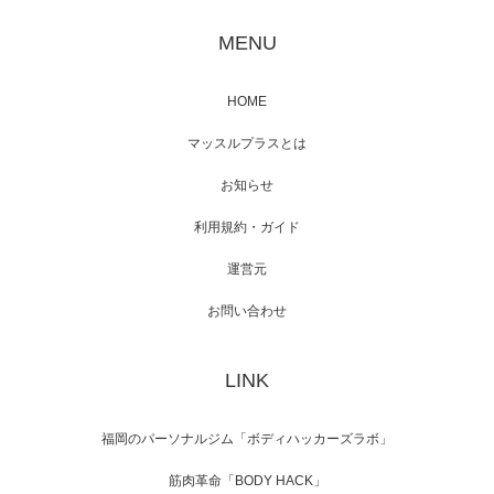
映画「黄金泥棒」へマッスルプラスメンバー
が出演
MENU
HOME
映画「メカバース」舞台挨拶へマッスルプラ
マッスルプラスとは
スメンバーが出演（3…
お知らせ
利用規約・ガイド
運営元
【TV】NHK BS「COOL JAPAN 」にてマッス
ルプ…
お問い合わせ
LINK
【WEB】「猫と焼き芋とマッチョ」の素材を
「ねとらぼ」さんに…
福岡のパーソナルジム「ボディハッカーズラボ」
筋肉革命「BODY HACK」