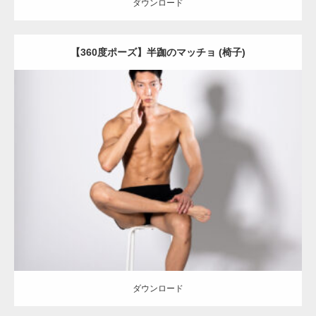
ダウンロード
【360度ポーズ】半跏のマッチョ (椅子)
Update:
2023.06.11
Category:
360度のマッチョ with POSEMANIACS
オレンジの人
AKIHITO(細マッチョ)
背中
肩
ダウンロード
ダウンロード