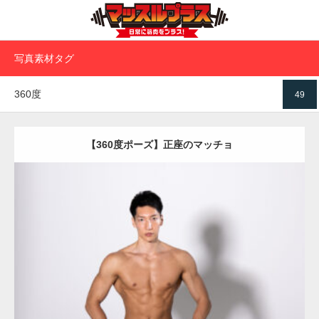
写真素材タグ
360度
49
【360度ポーズ】正座のマッチョ
Update:
2023.06.11
Category:
360度のマッチョ with POSEMANIACS
オレンジの人
AKIHITO(細マッチョ)
背中
腹筋
ダウンロード