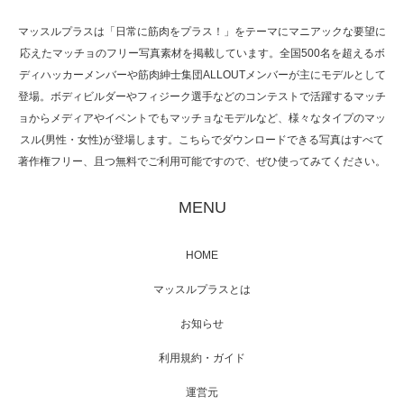
マッスルプラスは「日常に筋肉をプラス！」をテーマにマニアックな要望に
応えたマッチョのフリー写真素材を掲載しています。全国500名を超えるボ
NHK「所さん！事件ですよ」に取材されまし
ディハッカーメンバーや筋肉紳士集団ALLOUTメンバーが主にモデルとして
た（6/8放送）
登場。ボディビルダーやフィジーク選手などのコンテストで活躍するマッチ
ョからメディアやイベントでもマッチョなモデルなど、様々なタイプのマッ
スル(男性・女性)が登場します。こちらでダウンロードできる写真はすべて
著作権フリー、且つ無料でご利用可能ですので、ぜひ使ってみてください。
映画「黄金泥棒」へマッスルプラスメンバー
が出演
MENU
HOME
映画「メカバース」舞台挨拶へマッスルプラ
マッスルプラスとは
スメンバーが出演（3…
お知らせ
利用規約・ガイド
運営元
【TV】NHK BS「COOL JAPAN 」にてマッス