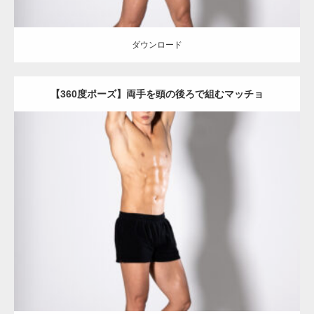
ダウンロード
【360度ポーズ】両手を頭の後ろで組むマッチョ
Update:
2023.06.11
Category:
360度のマッチョ with POSEMANIACS
オレンジの人
AKIHITO(細マッチョ)
背中
腹筋
ダウンロード