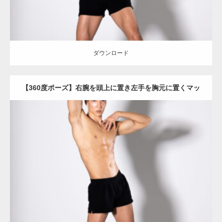
ダウンロード
【360度ポーズ】右腕を頭上に置き左手を胸元に置くマッ
チョ
Update:
2023.06.11
Category:
360度のマッチョ with POSEMANIACS
オレンジの人
AKIHITO(細マッチョ)
背中
ダウンロード