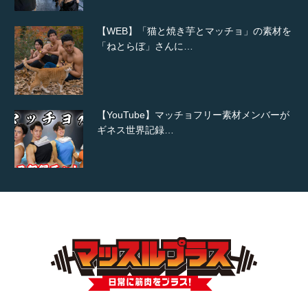
【WEB】「猫と焼き芋とマッチョ」の素材を
「ねとらぼ」さんに…
【YouTube】マッチョフリー素材メンバーが
ギネス世界記録…
【TV】TBS番組「ひるおび」にてマッスルプ
ラスが紹介されま…
TOKYO FMラジオ番組「ONE MORNING」
で紹介さ…