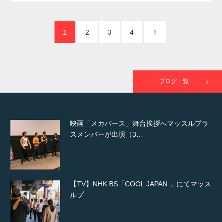
た（6/8放送）
1
2
3
4
映画「黄金泥棒」へマッスルプラスメンバー
が出演
ブログ一覧
映画「メカバース」舞台挨拶へマッスルプラ
スメンバーが出演（3…
【TV】NHK BS「COOL JAPAN 」にてマッス
ルプ…