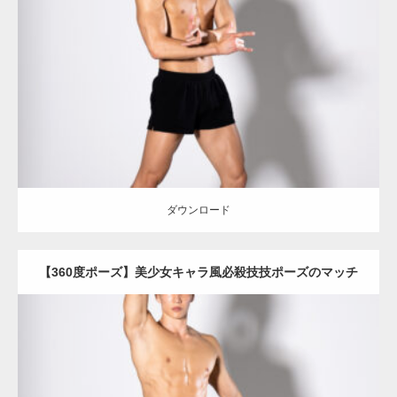
Update:
2023.06.11
Category:
360度のマッチョ with POSEMANIACS
オレンジの人
AKIHITO(細マッチョ)
背中
肩
ダウンロード
ダウンロード
【360度ポーズ】美少女キャラ風必殺技技ポーズのマッチ
ョ
Update:
2023.06.11