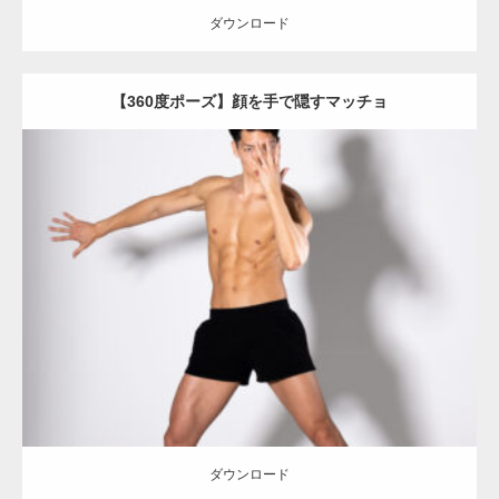
ダウンロード
【YouTube】マッチョフリー素材メンバーが
【360度ポーズ】顔を手で隠すマッチョ
ギネス世界記録…
【TV】TBS番組「ひるおび」にてマッスルプ
Update:
2023.06.11
ラスが紹介されま…
Category:
360度のマッチョ with POSEMANIACS
オレンジの人
AKIHITO(細マッチョ)
背中
腹筋
ダウンロード
TOKYO FMラジオ番組「ONE MORNING」
で紹介さ…
ダウンロード
NHK「所さん！事件ですよ」に取材されまし