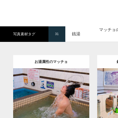
マッチョ
銭湯
写真素材タグ
31
お湯属性のマッチョ
Update:
2023.02.11
Catego
Category:
筋肉銭湯2
その他
SOSUKE
AKIHIT
肩
川口 (埼玉)
ダウンロード
ダウン