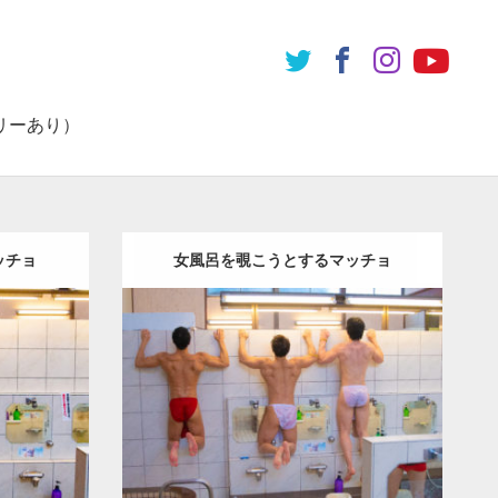
リーあり）
ッチョ
女風呂を覗こうとするマッチョ
Update:
2023.02.11
の他
Category:
筋肉銭湯2
その他
YOSHI
KE
YOSHI
AKIHITO(細マッチョ)
SOSUKE
背中
川
口 (埼玉)
ダウンロード