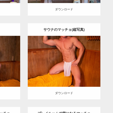
ダウンロード
サウナのマッチョ(縦写真)
Update:
2023.02.11
SOSUKE
Category:
筋肉銭湯2
その他
YOSHI
上
腕二頭筋
腹筋
川口 (埼玉)
ダウンロード
ダウンロード