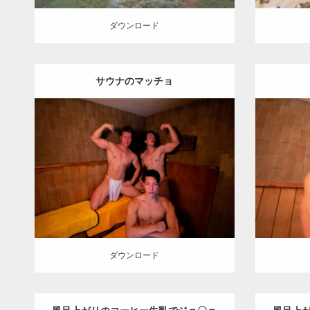
ダウンロード
サウナのマッチョ
Update:
2023.02.11
Category:
筋肉銭湯2
その他
Cat
AKIHITO(細マッチョ)
SOSUKE
YOSHI
AKIHI
上腕二頭筋
川口 (埼玉)
ダウンロード
ダウン
ダウンロード