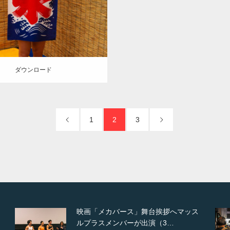
(埼玉)
ロード
ダウンロード
1
2
3
ス
【TV】NHK BS「COOL JAPAN 」に
てマッスルプ…