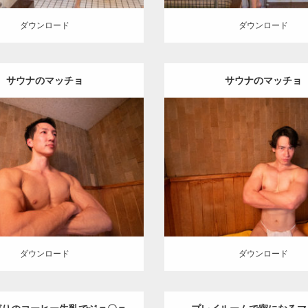
ダウンロード
ダウンロード
サウナのマッチョ
サウナのマッチョ
Update:
2023.02.11
Update:
2023.02.11
egory:
筋肉銭湯2
その他
Category:
筋肉銭湯2
その他
TO(細マッチョ)
上腕三頭筋
肩
血
大胸筋
川口 (埼玉)
管
川口 (埼玉)
ダウンロード
ロード
ダウンロード
ダウンロード