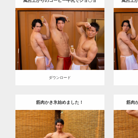
風呂上がりのコーヒー牛乳でジョ〇ョ
風呂上
立ちをキメるマッチョ
Update:
2023.02.11
Catego
Category:
筋肉銭湯2
その他
大胸筋
上
AKIHI
腕三頭筋
腹筋
川口 (埼玉)
上
ダウンロード
ダウン
ダウンロード
筋肉かき氷始めました！
筋肉
Update:
2023.02.11
Category:
筋肉銭湯2
その他
Cat
AKIHITO(細マッチョ)
大胸筋
肩
川口
AKIHI