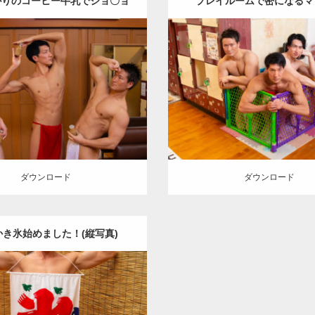
がりのコーヒー牛乳でジョ〇ョ
プレイルームで密になるマ
立ちをキメるマッチョ
Update:
2023.02.11
Update:
2023.02.11
ry:
筋肉銭湯2
その他
YOSHI
Category:
筋肉銭湯2
その他
TO(細マッチョ)
SOSUKE
大胸筋
AKIHITO(細マッチョ)
SOSUK
腕三頭筋
腹筋
川口 (埼玉)
(埼玉)
ロード
ダウンロード
ダウンロード
ダウンロード
かき氷始めました！(縦写真)
Update:
2023.02.11
egory:
筋肉銭湯2
その他
TO(細マッチョ)
上腕二頭筋
川口