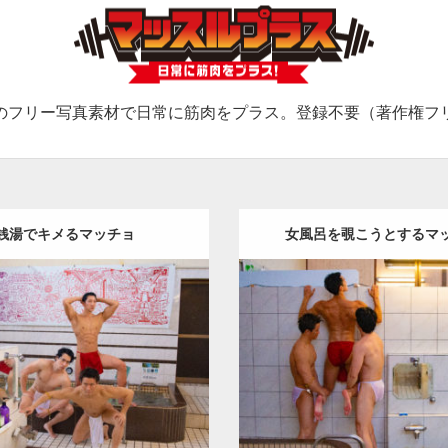
のフリー写真素材で日常に筋肉をプラス。登録不要（著作権フ
銭湯でキメるマッチョ
女風呂を覗こうとするマ
Update:
2023.02.11
Update:
2023.02.11
ry:
筋肉銭湯2
その他
YOSHI
Category:
筋肉銭湯2
そ
O(細マッチョ)
SOSUKE
肩
腹筋
AKIHITO(細マッチョ)
SOSU
川口 (埼玉)
背中
川口 (埼玉)
ロード
ダウンロード