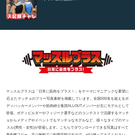
【TV】TBS番組「ひるおび」にてマッスルプ
ラスが紹介されま…
TOKYO FMラジオ番組「ONE MORNING」
で紹介さ…
マッスルプラスは「日常に筋肉をプラス！」をテーマにマニアックな要望に
応えたマッチョのフリー写真素材を掲載しています。全国500名を超えるボ
NHK「所さん！事件ですよ」に取材されまし
ディハッカーメンバーや筋肉紳士集団ALLOUTメンバーが主にモデルとして
た（6/8放送）
登場。ボディビルダーやフィジーク選手などのコンテストで活躍するマッチ
ョからメディアやイベントでもマッチョなモデルなど、様々なタイプのマッ
スル(男性・女性)が登場します。こちらでダウンロードできる写真はすべて
著作権フリー、且つ無料でご利用可能ですので、ぜひ使ってみてください。