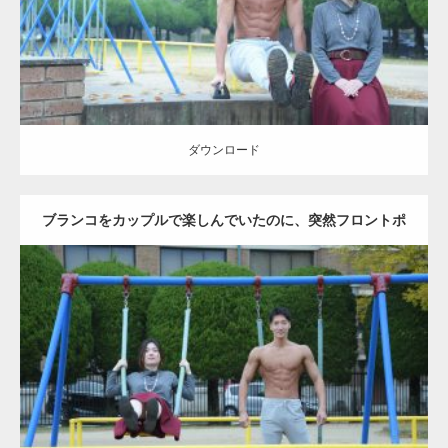
ダウンロード
ダウンロード
ブランコをカップルで楽しんでいたのに、突然フロントポ
ーズをするマッチョ
Update:
2021.07.6
Category:
公園のマッチョ
その他
AKIHITO(細マッチョ)
腹筋
大胸筋
ダウンロード