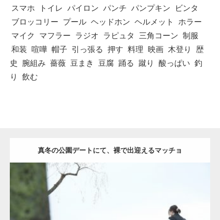
スマホ
トイレ
パイロン
パンチ
パンプキン
ビンタ
ブロッコリー
プール
ヘッドホン
ヘルメット
ホラー
マイク
マフラー
ラジオ
ラピュタ
三角コーン
制服
和装
喧嘩
帽子
引っ張る
押す
料理
映画
木登り
歴
史
腕組み
薔薇
豆まき
豆腐
踊る
蹴り
酸っぱい
釣
り
飲む
真冬の公園デートにて、裸で出迎えるマッチョ
Update:
2021.07.8