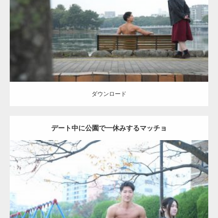
Category:
公園のマッチョ
その他
AKIHITO(細マッチョ)
背中
ダウンロード
ダウンロード
デート中に公園で一休みするマッチョ
Update:
2021.07.6
Category:
公園のマッチョ
その他
AKIHITO(細マッチョ)
腹筋