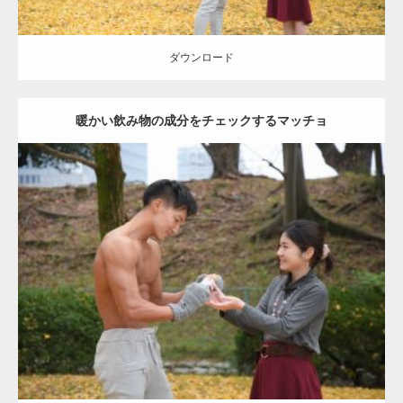
ダウンロード
暖かい飲み物の成分をチェックするマッチョ
Update:
2021.07.8
Category:
公園のマッチョ
その他
AKIHITO(細マッチョ)
上腕三頭筋
肩
ダウンロード