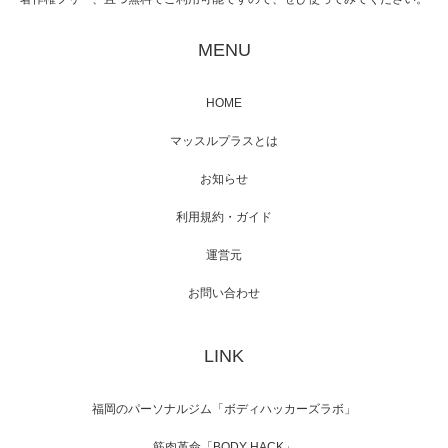
映画「黄金泥棒」へマッスルプラスメンバー
が出演
MENU
HOME
映画「メカバース」舞台挨拶へマッスルプラ
マッスルプラスとは
スメンバーが出演（3…
お知らせ
利用規約・ガイド
運営元
【TV】NHK BS「COOL JAPAN 」にてマッス
ルプ…
お問い合わせ
LINK
【WEB】「猫と焼き芋とマッチョ」の素材を
「ねとらぼ」さんに…
福岡のパーソナルジム「ボディハッカーズラボ」
筋肉革命「BODY HACK」