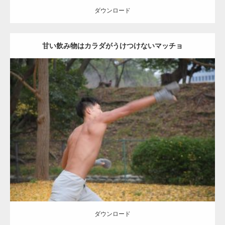
ダウンロード
甘い飲み物はカラダがうけつけないマッチョ
Update:
2021.07.8
Category:
公園のマッチョ
その他
AKIHITO(細マッチョ)
背中
ダウンロード
ダウンロード