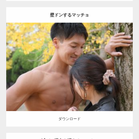
壁ドンするマッチョ
Update:
2021.07.8
Category:
公園のマッチョ
その他
AKIHITO(細マッチョ)
大胸筋
肩
腹
筋
ダウンロード
【YouTube】マッチョフリー素材メンバーが
ギネス世界記録…
ダウンロード