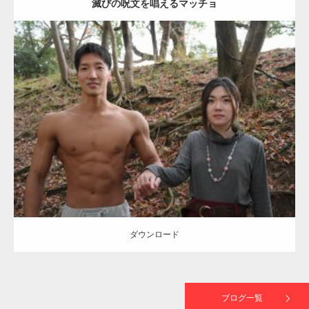
滅びの呪文を唱えるマッチョ
【TV】TBS番組「ひるおび」にてマッスルプ
ラスが紹介されま…
Update:
2021.07.8
TOKYO FMラジオ番組「ONE MORNING」
Category:
公園のマッチョ
その他
AKIHITO(細マッチョ)
大胸筋
腹筋
で紹介さ…
ダウンロード
NHK「所さん！事件ですよ」に取材されまし
た（6/8放送）
ダウンロード
映画「黄金泥棒」へマッスルプラスメンバー
が出演
ブログ一覧