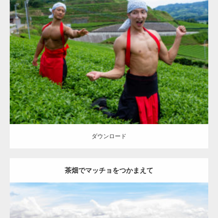
Update:
2023.02.11
Category:
茶畑のマッチョ
その他
AKIHITO(細マッチョ)
TOSHI(大胸
筋)
大胸筋
上腕二頭筋
マッチョをつかまえて
八女 (福岡)
ダウンロード
ダウンロード
茶畑でマッチョをつかまえて