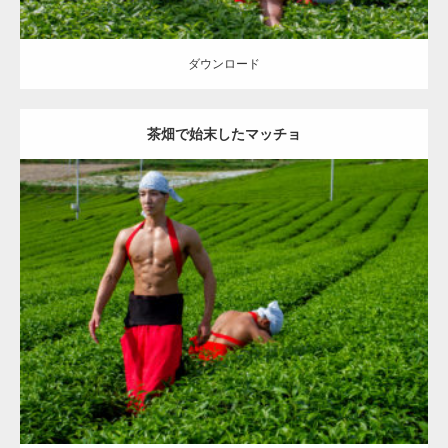
ダウンロード
茶畑で始末したマッチョ
Update:
2023.02.11
Category:
茶畑のマッチョ
その他
AKIHITO(細マッチョ)
TOSHI(大胸
筋)
腹筋
八女 (福岡)
ダウンロード