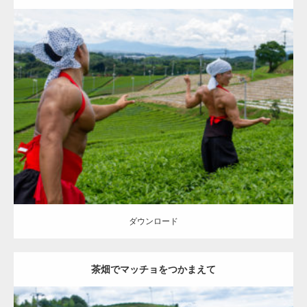
Update:
2023.02.11
Category:
茶畑のマッチョ
その他
AKIHITO(細マッチョ)
TOSHI(大胸
筋)
上腕三頭筋
背中
肩
マッチョをつかまえて
八女 (福岡)
ダウンロード
ダウンロード
茶畑でマッチョをつかまえて