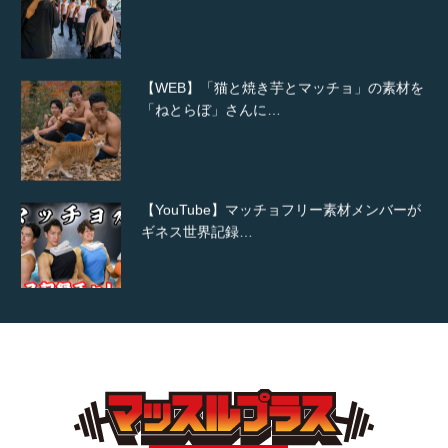
【WEB】「猫と焼き芋とマッチョ」の素材を
「ねとらぼ」さんに…
【YouTube】マッチョフリー素材メンバーが
ギネス世界記録…
【TV】TBS番組「ひるおび」にてマッスルプ
ラスが紹介されま…
TOKYO FMラジオ番組「ONE MORNING」