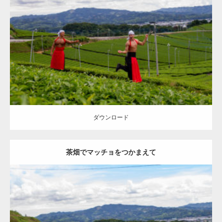
Update:
2023.02.11
Category:
茶畑のマッチョ
その他
AKIHITO(細マッチョ)
TOSHI(大胸
筋)
マッチョをつかまえて
八女 (福岡)
ダウンロード
ダウンロード
茶畑でマッチョをつかまえて
Update:
2023.02.11