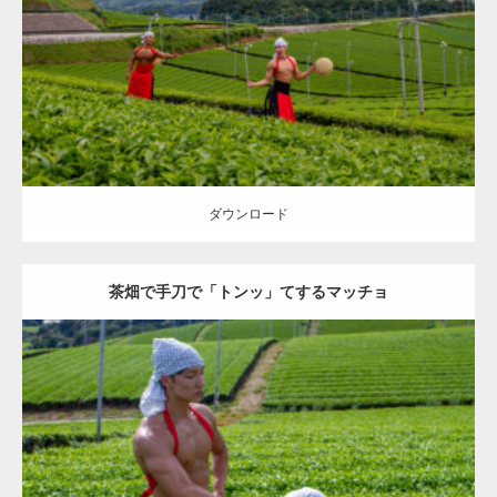
Category:
茶畑のマッチョ
その他
AKIHITO(細マッチョ)
TOSHI(大胸
筋)
マッチョをつかまえて
八女 (福岡)
ダウンロード
ダウンロード
茶畑で手刀で「トンッ」てするマッチョ
Update:
2023.02.11
Category:
茶畑のマッチョ
その他
TOSHI(大胸筋)
AKIHITO(細マッチ
ョ)
肩
上腕三頭筋
手刀マッチョ
八女 (福岡)