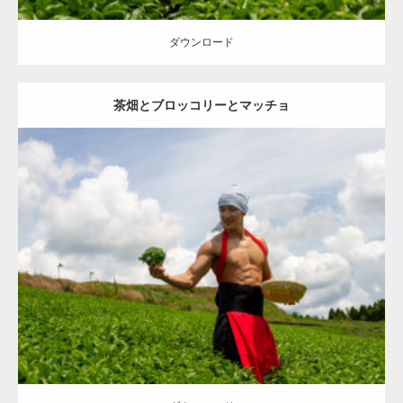
ダウンロード
茶畑とブロッコリーとマッチョ
Update:
2023.02.11
Category:
茶畑のマッチョ
その他
AKIHITO(細マッチョ)
腹筋
八女 (福
岡)
ダウンロード