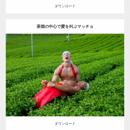
ダウンロード
茶畑の中心で愛を叫ぶマッチョ
【YouTube】マッチョフリー素材メンバーが
ギネス世界記録…
Update:
2023.02.11
Category:
茶畑のマッチョ
その他
TOSHI(大胸筋)
AKIHITO(細マッチ
【TV】TBS番組「ひるおび」にてマッスルプ
ョ)
大胸筋
上腕二頭筋
肩
八女 (福岡)
ラスが紹介されま…
ダウンロード
TOKYO FMラジオ番組「ONE MORNING」
で紹介さ…
ダウンロード