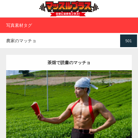
写真素材タグ
農家のマッチョ
501
茶畑で読書のマッチョ
Update:
2023.02.11
Category:
茶畑のマッチョ
その他
AKIHITO(細マッチョ)
腹筋
八女 (福
岡)
ダウンロード