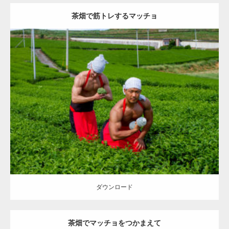
茶畑で筋トレするマッチョ
Update:
2023.02.11
Category:
茶畑のマッチョ
その他
AKIHITO(細マッチョ)
TOSHI(大胸
筋)
上腕二頭筋
肩
八女 (福岡)
ダウンロード
ダウンロード
茶畑でマッチョをつかまえて