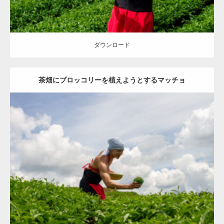
ダウンロード
茶畑にブロッコリーを植えようとするマッチョ
Update:
2023.02.11
Category:
茶畑のマッチョ
その他
AKIHITO(細マッチョ)
上腕三頭筋
肩
八女 (福岡)
ダウンロード