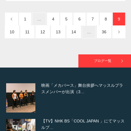
NHK「所さん！事件ですよ」に取材されまし
た（6/8放送）
1
…
4
5
6
7
8
9
10
11
12
13
14
…
36
映画「黄金泥棒」へマッスルプラスメンバー
が出演
ブログ一覧
映画「メカバース」舞台挨拶へマッスルプラ
スメンバーが出演（3…
【TV】NHK BS「COOL JAPAN 」にてマッス
ルプ…