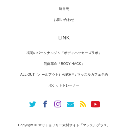
運営元
【TV】NHK BS「COOL JAPAN 」にてマッス
ルプ…
お問い合わせ
LINK
【WEB】「猫と焼き芋とマッチョ」の素材を
「ねとらぼ」さんに…
福岡のパーソナルジム「ボディハッカーズラボ」
筋肉革命「BODY HACK」
ALL OUT（オールアウト）公式HP：マッスルカフェ予約
ポケットトレーナー
Copyright ©
マッチョフリー素材サイト『マッスルプラス』