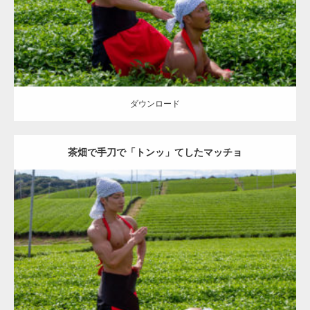
ダウンロード
ダウンロード
茶畑で手刀で「トンッ」てしたマッチョ
Update:
2023.02.11
Category:
茶畑のマッチョ
その他
AKIHITO(細マッチョ)
TOSHI(大胸
筋)
上腕二頭筋
上腕三頭筋
肩
手刀マッチョ
八女 (福岡)
ダウンロード