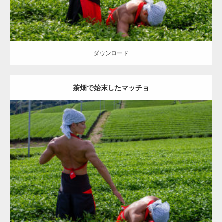
ダウンロード
茶畑で始末したマッチョ
Update:
2023.02.11
Category:
茶畑のマッチョ
その他
AKIHITO(細マッチョ)
TOSHI(大胸
筋)
上腕三頭筋
背中
八女 (福岡)
ダウンロード