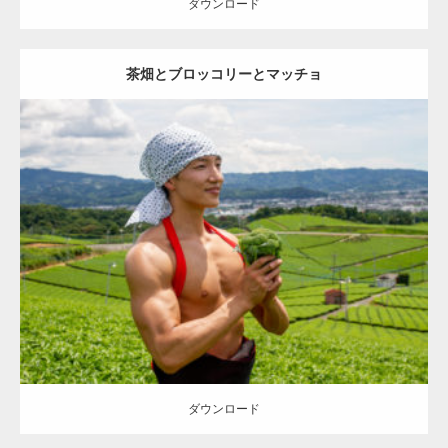
ダウンロード
茶畑とブロッコリーとマッチョ
Update:
2023.02.11
Category:
茶畑のマッチョ
その他
AKIHITO(細マッチョ)
上腕二頭筋
上腕三頭筋
肩
八女 (福岡)
ダウンロード
ダウンロード