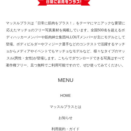
で紹介さ…
マッスルプラスは「日常に筋肉をプラス！」をテーマにマニアックな要望に
応えたマッチョのフリー写真素材を掲載しています。全国500名を超えるボ
NHK「所さん！事件ですよ」に取材されまし
ディハッカーメンバーや筋肉紳士集団ALLOUTメンバーが主にモデルとして
た（6/8放送）
登場。ボディビルダーやフィジーク選手などのコンテストで活躍するマッチ
ョからメディアやイベントでもマッチョなモデルなど、様々なタイプのマッ
スル(男性・女性)が登場します。こちらでダウンロードできる写真はすべて
著作権フリー、且つ無料でご利用可能ですので、ぜひ使ってみてください。
映画「黄金泥棒」へマッスルプラスメンバー
が出演
MENU
HOME
映画「メカバース」舞台挨拶へマッスルプラ
マッスルプラスとは
スメンバーが出演（3…
お知らせ
利用規約・ガイド