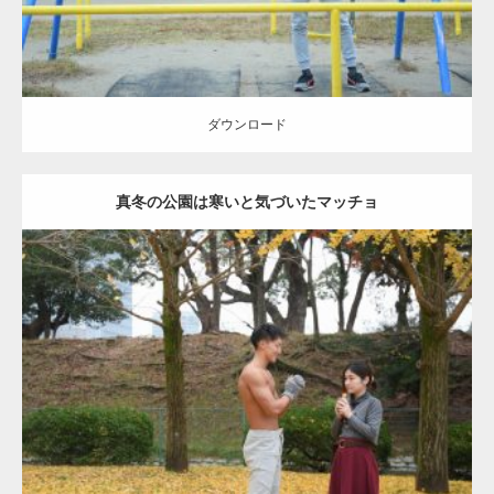
ダウンロード
真冬の公園は寒いと気づいたマッチョ
Update:
2021.07.8
Category:
公園のマッチョ
その他
AKIHITO(細マッチョ)
上腕三頭筋
肩
ダウンロード