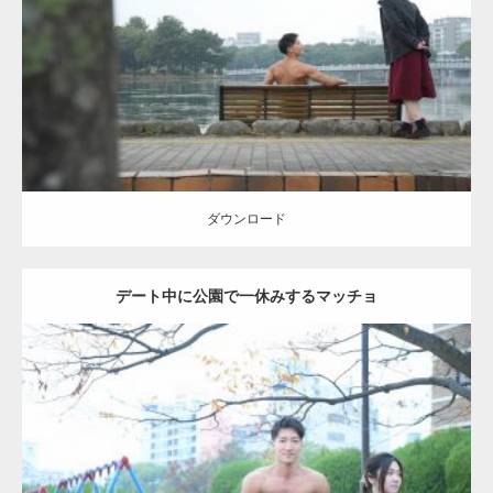
Category:
公園のマッチョ
その他
AKIHITO(細マッチョ)
背中
ダウンロード
ダウンロード
デート中に公園で一休みするマッチョ
Update:
2021.07.6
Category:
公園のマッチョ
その他
AKIHITO(細マッチョ)
腹筋