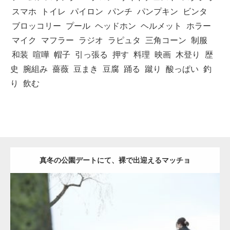
スマホ
トイレ
パイロン
パンチ
パンプキン
ビンタ
ブロッコリー
プール
ヘッドホン
ヘルメット
ホラー
マイク
マフラー
ラジオ
ラピュタ
三角コーン
制服
和装
喧嘩
帽子
引っ張る
押す
料理
映画
木登り
歴
史
腕組み
薔薇
豆まき
豆腐
踊る
蹴り
酸っぱい
釣
り
飲む
真冬の公園デートにて、裸で出迎えるマッチョ
Update:
2021.07.8