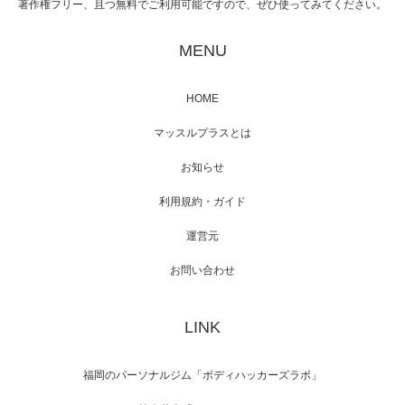
著作権フリー、且つ無料でご利用可能ですので、ぜひ使ってみてください。
映画「黄金泥棒」へマッスルプラスメンバー
が出演
MENU
HOME
映画「メカバース」舞台挨拶へマッスルプラ
マッスルプラスとは
スメンバーが出演（3…
お知らせ
利用規約・ガイド
運営元
【TV】NHK BS「COOL JAPAN 」にてマッス
ルプ…
お問い合わせ
LINK
【WEB】「猫と焼き芋とマッチョ」の素材を
「ねとらぼ」さんに…
福岡のパーソナルジム「ボディハッカーズラボ」