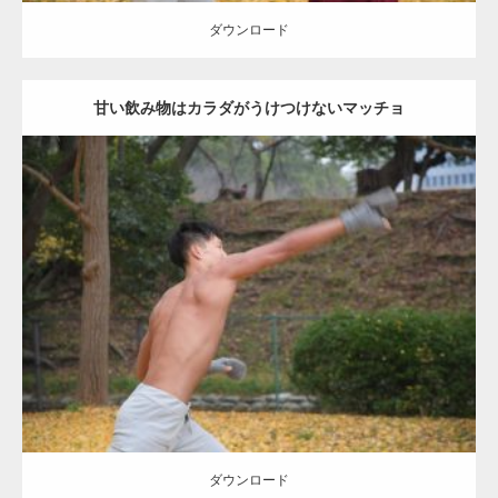
ダウンロード
甘い飲み物はカラダがうけつけないマッチョ
Update:
2021.07.8
Category:
公園のマッチョ
その他
AKIHITO(細マッチョ)
背中
ダウンロード
ダウンロード