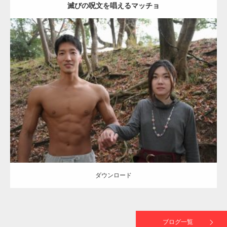
滅びの呪文を唱えるマッチョ
【TV】TBS番組「ひるおび」にてマッスルプ
ラスが紹介されま…
Update:
2021.07.8
TOKYO FMラジオ番組「ONE MORNING」
Category:
公園のマッチョ
その他
AKIHITO(細マッチョ)
大胸筋
腹筋
で紹介さ…
ダウンロード
NHK「所さん！事件ですよ」に取材されまし
た（6/8放送）
ダウンロード
映画「黄金泥棒」へマッスルプラスメンバー
が出演
ブログ一覧