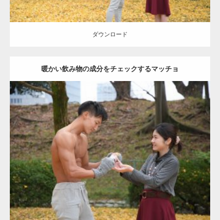
ダウンロード
暖かい飲み物の成分をチェックするマッチョ
Update:
2021.07.8
Category:
公園のマッチョ
その他
AKIHITO(細マッチョ)
上腕三頭筋
肩
ダウンロード