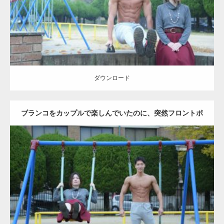
ダウンロード
ダウンロード
ブランコをカップルで楽しんでいたのに、突然フロントポ
ーズをするマッチョ
Update:
2021.07.6
Category:
公園のマッチョ
その他
AKIHITO(細マッチョ)
腹筋
大胸筋
ダウンロード