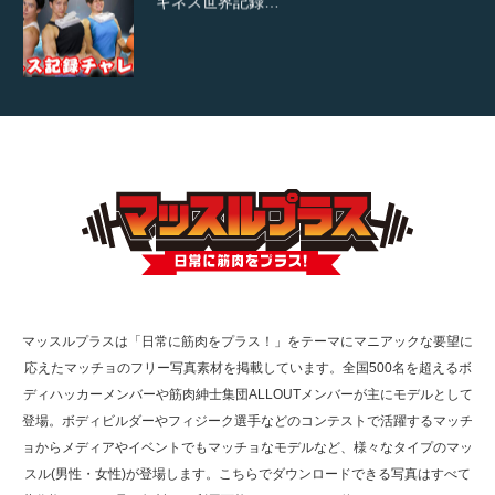
ギネス世界記録…
【TV】TBS番組「ひるおび」にてマッスルプ
ラスが紹介されま…
TOKYO FMラジオ番組「ONE MORNING」
で紹介さ…
マッスルプラスは「日常に筋肉をプラス！」をテーマにマニアックな要望に
応えたマッチョのフリー写真素材を掲載しています。全国500名を超えるボ
NHK「所さん！事件ですよ」に取材されまし
ディハッカーメンバーや筋肉紳士集団ALLOUTメンバーが主にモデルとして
た（6/8放送）
登場。ボディビルダーやフィジーク選手などのコンテストで活躍するマッチ
ョからメディアやイベントでもマッチョなモデルなど、様々なタイプのマッ
スル(男性・女性)が登場します。こちらでダウンロードできる写真はすべて