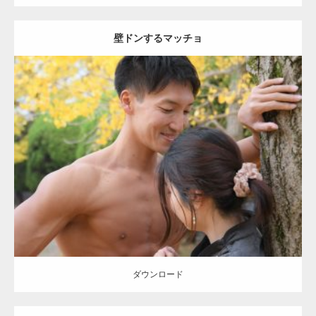
壁ドンするマッチョ
Update:
2021.07.8
Category:
公園のマッチョ
その他
AKIHITO(細マッチョ)
大胸筋
肩
腹
筋
ダウンロード
【YouTube】マッチョフリー素材メンバーが
ギネス世界記録…
ダウンロード