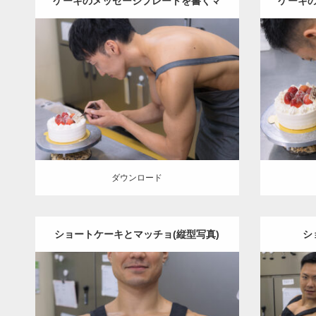
ケーキのメッセージプレートを書くマ
ケーキ
ッチョ
Update:
2023.02.11
Category:
ケーキ屋さんのマッチョ
オレ
Category
ンジの人
AKIHITO(細マッチョ)
肩
和白
ンジの
(福岡)
ダウン
ダウンロード
ダウンロード
ショートケーキとマッチョ(縦型写真)
シ
Update:
2023.02.11
Category
Category:
ケーキ屋さんのマッチョ
オレ
ンジ
ンジの人
TOSHI(大胸筋)
上腕二頭筋
和