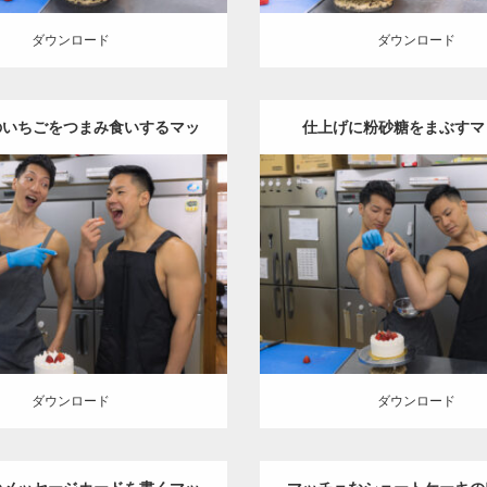
ダウンロード
ダウンロード
のいちごをつまみ食いするマッ
仕上げに粉砂糖をまぶすマ
チョ
Update:
2023.02.11
Update:
2023.02.11
:
ケーキ屋さんのマッチョ
オレ
Category:
ケーキ屋さんのマッ
の人
AKIHITO(細マッチョ)
ンジの人
AKIHITO(細マ
SHI(大胸筋)
和白 (福岡)
TOSHI(大胸筋)
和白 (福
ロード
ダウンロード
ダウンロード
ダウンロード