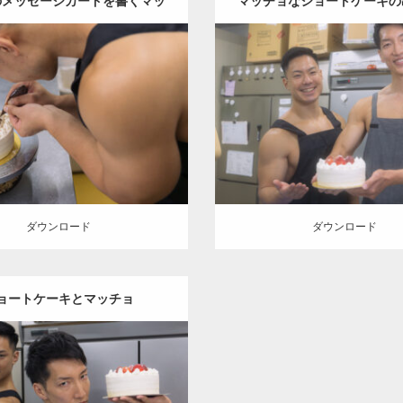
のメッセージカードを書くマッ
マッチョなショートケーキの
チョ
り～！
Update:
2023.02.11
Update:
2023.02.11
Category:
ケーキ屋さんのマッ
:
ケーキ屋さんのマッチョ
オレ
ンジの人
AKIHITO(細マ
人
TOSHI(大胸筋)
和白 (福岡)
TOSHI(大胸筋)
和白 (福
ロード
ダウンロード
ダウンロード
ダウンロード
ョートケーキとマッチョ
Update:
2023.02.11
:
ケーキ屋さんのマッチョ
オレ
の人
AKIHITO(細マッチョ)