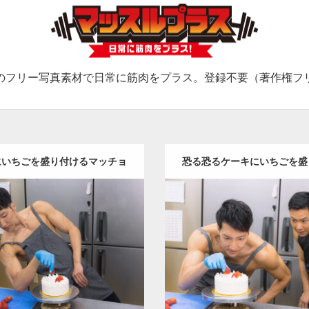
のフリー写真素材で日常に筋肉をプラス。登録不要（著作権フ
にいちごを盛り付けるマッチョ
恐る恐るケーキにいちごを盛
Update:
2023.02.11
マッチョ
Update:
2023.02.11
Category:
ケーキ屋さんのマッ
:
ケーキ屋さんのマッチョ
オレ
ンジの人
TOSHI(大胸筋)
AKI
AKIHITO(細マッチョ)
肩
和白
ッチョ)
肩
マッチョをつかま
(福岡)
(福岡)
ロード
ダウンロード