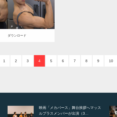
(大胸筋)
上腕三頭筋
肩
和白 (福
岡)
ロード
ダウンロード
1
2
3
4
5
6
7
8
9
10
ス
【TV】NHK BS「COOL JAPAN 」に
てマッスルプ…