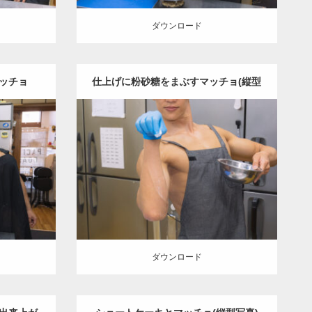
ダウンロード
ッチョ
仕上げに粉砂糖をまぶすマッチョ(縦型
写真)
Update:
2023.02.11
チョ
オレ
Category:
ケーキ屋さんのマッチョ
オレ
ッチョ)
ンジの人
AKIHITO(細マッチョ)
和白
岡)
(福岡)
ダウンロード
ダウンロード