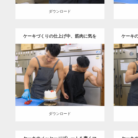
ダウンロード
ケーキづくりの仕上げ中、筋肉に気を
ケーキ
取られるマッチョ
Update:
2023.02.11
Category:
ケーキ屋さんのマッチョ
オレ
Category
ンジの人
AKIHITO(細マッチョ)
ンジ
TOSHI(大胸筋)
上腕二頭筋
和白 (福岡)
TO
ダウンロード
ダウン
ダウンロード