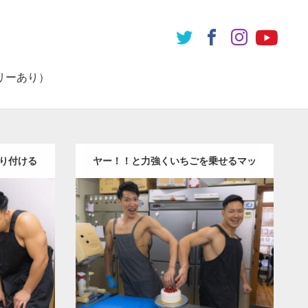
リーあり）
り付ける
ヤー！！と力強くいちごを乗せるマッ
チョ
Update:
2023.02.11
チョ
オレ
Category:
ケーキ屋さんのマッチョ
オレ
HITO(細マ
ンジの人
AKIHITO(細マッチョ)
えて
和白
TOSHI(大胸筋)
和白 (福岡)
ダウンロード