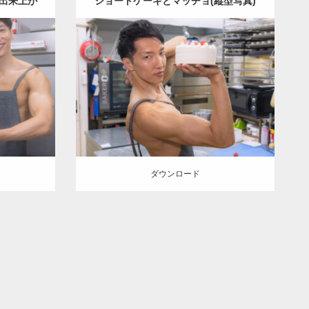
出来上が
ショートケーキとマッチョ(縦型写真)
Update:
2023.02.11
チョ
オレ
Category:
ケーキ屋さんのマッチョ
オレ
ッチョ)
ンジの人
AKIHITO(細マッチョ)
肩
和白
岡)
(福岡)
ダウンロード
ダウンロード