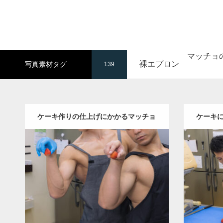
マッチョ
裸エプロン
写真素材タグ
139
ケーキ作りの仕上げにかかるマッチョ
ケーキ
(縦型写真)
Update:
2023.02.11
Category:
ケーキ屋さんのマッチョ
オレ
Category
ンジの人
AKIHITO(細マッチョ)
ンジの人
TOSHI(大胸筋)
大胸筋
和白 (福岡)
ダウンロード
ダウン