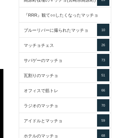
高原町役場のマッチョ(宮崎県高原町)
『RRR』観て○○したくなったマッチョ
ブルーリバーに撮られたマッチョ
10
16
マッチョチェス
26
サバゲーのマッチョ
73
瓦割りのマッチョ
51
オフィスで筋トレ
66
ラジオのマッチョ
70
アイドルとマッチョ
59
ホテルのマッチョ
68