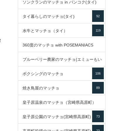
ソンクランのマッチョ in バンコク(タイ)
35
タイ暮らしのマッチョ(タイ)
92
85
水牛とマッチョ（タイ）
119
ี
360度のマッチョ with POSEMANIACS
ด
ブルーベリー農家のマッチョ(エミューもい
49
ボクシングのマッチョ
るよ)
106
72
焼き鳥屋のマッチョ
89
皇子原温泉のマッチョ（宮崎県高原町）
皇子原公園のマッチョ(宮崎県高原町)
73
133
23