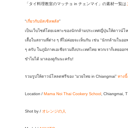
「タイ料理教室のマッチョ in チェンマイ」の素材一覧は
“
เกี่ยวกับมัสเซิลพลัส
”
เป็นเว็บไซต์โดยเฉพาะของนักกล้ามประเทศญี่ปุ่นให้ดาวน์โ
เสื้อในสถานที่ต่าง ๆ ที่ไม่ค่อยจะเห็นกัน เช่น “นักกล้ามใ
ๆ ครับ ในภูมิภาคเอเชียรวมถึงประเทศไทย พวกเราก็เคยออกข่
ขำไม่ได้ มาลองดูกันนะครับ!
รวมรูปให้ดาวน์โหลดฟรีของ “มวยไทย in Chiangmai”
ทางนี้
Location /
Mama Noi Thai Cookery School
, Chiangmai,
Shot by /
オレンジの人