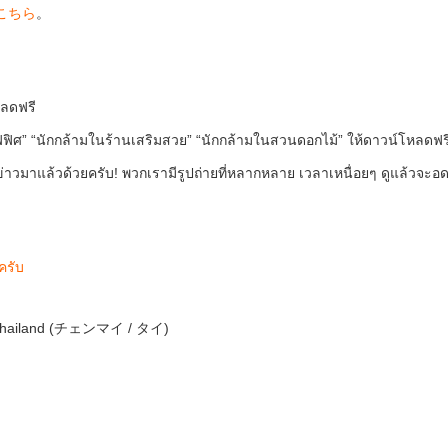
こちら
。
หลดฟรี
นออฟฟิศ” “นักกล้ามในร้านเสริมสวย” “นักกล้ามในสวนดอกไม้” ให้ดาวน์โหลดฟร
าวมาแล้วด้วยครับ! พวกเรามีรูปถ่ายที่หลากหลาย เวลาเหนื่อยๆ ดูแล้วจะอ
ครับ
 Thailand (チェンマイ / タイ)