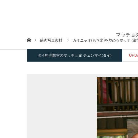
マッチョ
ホーム
筋肉写真素材
カオニャオ(もち米)を炒めるマッチ (縦
タイ料理教室のマッチョ in チェンマイ(タイ)
UPD