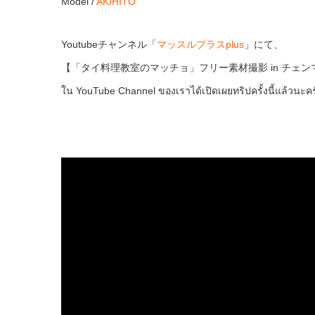
Model /
AKIHITO
Youtubeチャンネル「
マッスルプラスplus
」にて、
【「タイ料理教室のマッチョ」フリー素材撮影 in チェン
ใน YouTube Channel ของเราได้เปิดเผยทริปครั้งนี้แล้วนะคร